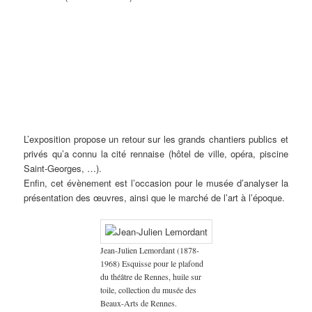
Exposition
Jean
Édouard
Camille
Louis
Marc’harit
Peintures
« Rennes
Boucher
Mahé
Godet
Roger
(Marguerite)
de guerre
1922, la
(1870-
(1905-
(1879-
(1874-
Houël
– Camille
ville et
1939)
1992),
1966)
1953)
(1907-
Godet
ses
Monument
collection
Le
Au
2002)
(1879-
artistes
de
du
Panthéon
légendaire
Gravures
1966),
de la
l’Union
musée
rennais,
pays
& Jeanne
Pierre
Belle
de la
Édouard
1922,
de
Malivel
Galle
époque
Bretagne
Mahé
collection
l’Armor,
(1895-
(1883-
aux
à la
(Retiers).
du
1914,
1926)
1960) &
L’exposition propose un retour sur les grands chantiers publics et
Années
France,
musée
huile
Fusain &
Mathurin
folles ».
vers
des
sur
Gravure
Méheut
privés qu’a connu la cité rennaise (hôtel de ville, opéra, piscine
1913. La
Beaux-
toile,
sur bois,
(1882-
Saint-Georges, …).
sculpture
Arts de
collection
collection
1958).
Enfin, cet évènement est l’occasion pour le musée d’analyser la
a été
Rennes.
du
du musée
présentation des œuvres, ainsi que le marché de l’art à l’époque.
détruite
musée
de
en 1932,
de
Bretagne.
par le
Bretagne.
groupe
« Gwen
Jean-Julien Lemordant (1878-
ha Du ».
1968) Esquisse pour le plafond
Le
musée
du théâtre de Rennes, huile sur
conserve
toile, collection du musée des
un
Beaux-Arts de Rennes.
fragment