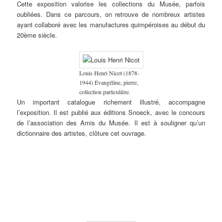
Cette exposition valorise les collections du Musée, parfois
du
groupe
oubliées. Dans ce parcours, on retrouve de nombreux artistes
(tête de
ayant collaboré avec les manufactures quimpéroises au début du
Bretonne).
20ème siècle.
Louis Henri Nicot (1878-
1944) Évangéline, pierre,
collection particulière.
Un important catalogue richement illustré, accompagne
l’exposition. Il est publié aux éditions Snoeck, avec le concours
de l’association des Amis du Musée. Il est à souligner qu’un
dictionnaire des artistes, clôture cet ouvrage.
Ernest
Jean-Julien
Marc’harit
L’école
Camille
Jean-Julien
C
Guérin
Lemordant
(Marguerite)
régionale
Godet
Lemordant
B
(1887-
(1878-
Houël
des
(1879-
(1878-
(
1952)
1968)
(1907-
Beaux-
1966)
1968)
1
Fin
Travaux
2002) Le
Arts de
Procession
Femmes de
L
d’automne,
préparatoires
Bon Petit
Rennes –
lors du
Plougastel
J
aquarelle,
pour la
Diable,
1881-
pardon
en costume
d
collection
commande
gravure
1931.
de Lilia,
de fête, vers
bi
du
du plafond
sur bois,
1920,
1912 &
1