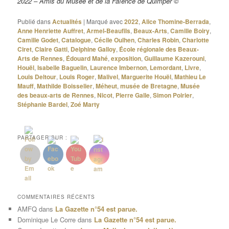
2022 – Amis du Musée et de la Faïence de Quimper ©
Publié dans
Actualités
|
Marqué avec
2022
,
Alice Thomine-Berrada
,
Anne Henriette Auffret
,
Armel-Beaufils
,
Beaux-Arts
,
Camille Boiry
,
Camille Godet
,
Catalogue
,
Cécile Oulhen
,
Charles Robin
,
Charlotte
Ciret
,
Claire Gatti
,
Delphine Galloy
,
École régionale des Beaux-
Arts de Rennes
,
Édouard Mahé
,
exposition
,
Guillaume Kazerouni
,
Houël
,
Isabelle Baguelin
,
Laurence Imbernon
,
Lemordant
,
Livre
,
Louis Deltour
,
Louis Roger
,
Malivel
,
Marguerite Houël
,
Mathieu Le
Mauff
,
Mathilde Boisselier
,
Méheut
,
musée de Bretagne
,
Musée
des beaux-arts de Rennes
,
Nicot
,
Pierre Galle
,
Simon Poirier
,
Stéphanie Bardel
,
Zoé Marty
PARTAGER SUR :
COMMENTAIRES RÉCENTS
AMFQ
dans
La Gazette n°54 est parue.
Dominique Le Corre
dans
La Gazette n°54 est parue.