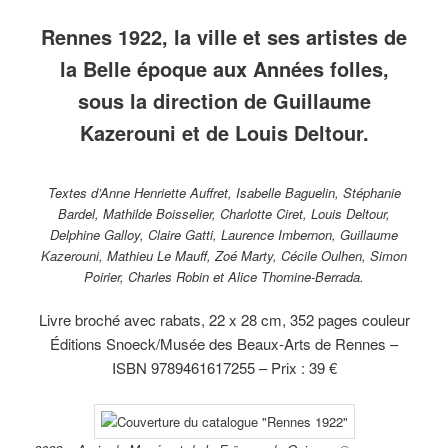
musée
du théâtre
collection
gouache
Mathurin
hu
des
de Rennes,
du musée
et encre
Méheut
s
Rennes 1922, la ville et ses artistes de
Beaux-
octobre
de
sur
(1882-
to
Arts
1912.
Bretagne.
papier,
1958)
co
la Belle époque aux Années folles,
de
collection
Homme
d
Rennes.
du
aux casiers
m
sous la direction de Guillaume
musée
de l’Ile de
d
des
Sieck,
B
Kazerouni et de Louis Deltour.
Beaux-
1936,
A
Arts de
gouache sur
R
Rennes.
carton,
collection
Textes d’Anne Henriette Auffret, Isabelle Baguelin, Stéphanie
du musée
Bardel, Mathilde Boisselier, Charlotte Ciret, Louis Deltour,
des Beaux-
Delphine Galloy, Claire Gatti, Laurence Imbernon, Guillaume
Arts de
Rennes.
Kazerouni, Mathieu Le Mauff, Zoé Marty, Cécile Oulhen, Simon
Poirier, Charles Robin et Alice Thomine-Berrada.
Livre broché avec rabats, 22 x 28 cm, 352 pages couleur
Éditions Snoeck/Musée des Beaux-Arts de Rennes –
ISBN 9789461617255 – Prix : 39 €