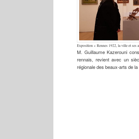
Exposition « Rennes 1922, la ville et ses a
M. Guillaume Kazerouni cons
rennais, revient avec un sièc
régionale des beaux-arts de la 
Exposition
Jean Boucher
Édou
« Rennes
(1870-1939)
Mahé
1922, la ville
Monument
1992
et ses artistes
de l’Union de
colle
de la Belle
la Bretagne à
musé
époque aux
la France,
Édou
Années
vers 1913. La
Mah
folles ».
sculpture a
(Reti
été détruite en
1932, par le
groupe
« Gwen ha