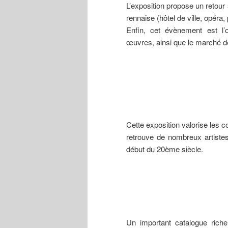
L’exposition propose un retour 
Du ». Le
musée
rennaise (hôtel de ville, opéra
conserve un
Enfin, cet évènement est l’
fragment du
groupe (tête
œuvres, ainsi que le marché de 
de Bretonne).
Cette exposition valorise les 
retrouve de nombreux artiste
début du 20ème siècle.
Un important catalogue richem