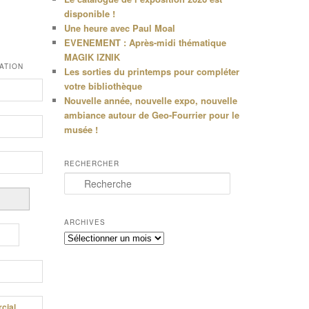
disponible !
Une heure avec Paul Moal
EVENEMENT : Après-midi thématique
MAGIK IZNIK
ATION
Les sorties du printemps pour compléter
votre bibliothèque
Nouvelle année, nouvelle expo, nouvelle
ambiance autour de Geo-Fourrier pour le
musée !
RECHERCHER
R
e
c
h
ARCHIVES
e
Archives
r
c
h
e