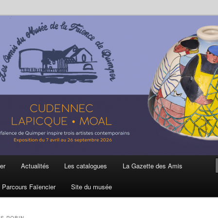
ière
 et de la Faïence de Quimper
er
Actualités
Les catalogues
La Gazette des Amis
Parcours Faïencier
Site du musée