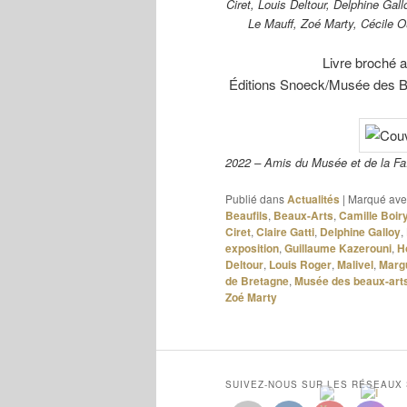
Ciret, Louis Deltour, Delphine Gal
Le Mauff, Zoé Marty, Cécile O
Livre broché 
Éditions Snoeck/Musée des B
2022 – Amis du Musée et de la F
Publié dans
Actualités
|
Marqué ave
Beaufils
,
Beaux-Arts
,
Camille Boir
Ciret
,
Claire Gatti
,
Delphine Galloy
,
exposition
,
Guillaume Kazerouni
,
H
Deltour
,
Louis Roger
,
Malivel
,
Margu
de Bretagne
,
Musée des beaux-art
Zoé Marty
SUIVEZ-NOUS SUR LES RÉSEAUX