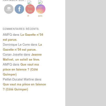
PARTAGER SUR :
COMMENTAIRES RÉCENTS
AMFQ
dans
La Gazette n°54
est parue.
Dominique Le Corre
dans
La
Gazette n°54 est parue.
Conan Josette
dans
Jeanne
Malivel, un soleil se lève.
AMFQ
dans
Que vaut ma
pièce en faïence ? (Côté
Quimper)
Peillet-Ducatel Martine
dans
Que vaut ma pièce en faïence
? (Côté Quimper)