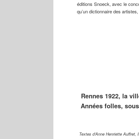
éditions Snoeck, avec le conco
qu’un dictionnaire des artistes,
Ernest
Jean-Julien
Marc’har
Guérin
Lemordant
(Marguer
(1887-
(1878-1968)
Houël
1952) Fin
Travaux
(1907-2
d’automne,
préparatoires
Le Bon P
aquarelle,
pour la
Diable,
collection
commande du
gravure 
du musée
plafond du
bois,
des
théâtre de
collecti
Beaux-
Rennes,
musée d
Arts de
octobre 1912.
Bretagne
Rennes.
Rennes 1922, la vill
Années folles, sous
Textes d’Anne Henriette Auffret, 