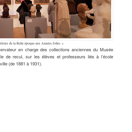
rtistes de la Belle époque aux Années folles ».
ervateur en charge des collections anciennes du Musée
le de recul, sur les élèves et professeurs liés à l’école
ville (de 1881 à 1931).
ard
Camille
Louis Roger
Marc’harit
Peintures de
 (1905-
Godet (1879-
(1874-1953)
(Marguerite)
guerre –
),
1966) Le
Au
Houël (1907-
Camille
ction du
Panthéon
légendaire
2002)
Godet (1879-
e
rennais,
pays de
Gravures &
1966), Pierre
ard
1922,
l’Armor,
Jeanne
Galle (1883-
é
collection du
1914, huile
Malivel
1960) &
ers).
musée des
sur toile,
(1895-1926)
Mathurin
Beaux-Arts
collection du
Fusain &
Méheut
de Rennes.
musée de
Gravure sur
(1882-1958).
Bretagne.
bois,
collection du