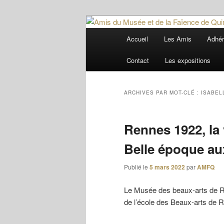
Aller
Aller
Trois siècles de tradition faïenc
au
au
Menu
Accueil
Les Amis
Adhér
contenu
contenu
principal
Amis du Musée
principal
secondaire
Contact
Les expositions
ARCHIVES PAR MOT-CLÉ :
ISABEL
Rennes 1922, la v
Belle époque au
Publié le
5 mars 2022
par
AMFQ
Le Musée des beaux-arts de Re
de l’école des Beaux-arts de 