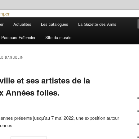
ière
er
Actualités
Les catalogues
La Gazette des Amis
 et de la Faïence de Quimper
Parcours Faïencier
Site du musée
LE BAGUELIN
ille et ses artistes de la
x Années folles.
nnes présente jusqu’au 7 mai 2022, une exposition autour
Rennes.