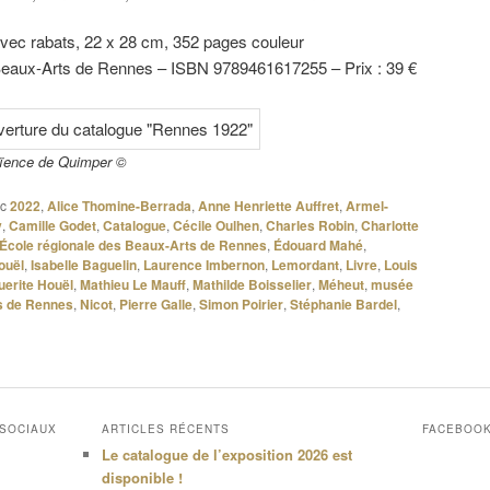
avec rabats, 22 x 28 cm, 352 pages couleur
eaux-Arts de Rennes – ISBN 9789461617255 – Prix : 39 €
aïence de Quimper ©
c
2022
,
Alice Thomine-Berrada
,
Anne Henriette Auffret
,
Armel-
y
,
Camille Godet
,
Catalogue
,
Cécile Oulhen
,
Charles Robin
,
Charlotte
École régionale des Beaux-Arts de Rennes
,
Édouard Mahé
,
ouël
,
Isabelle Baguelin
,
Laurence Imbernon
,
Lemordant
,
Livre
,
Louis
erite Houël
,
Mathieu Le Mauff
,
Mathilde Boisselier
,
Méheut
,
musée
s de Rennes
,
Nicot
,
Pierre Galle
,
Simon Poirier
,
Stéphanie Bardel
,
 SOCIAUX
ARTICLES RÉCENTS
FACEBOO
Le catalogue de l’exposition 2026 est
disponible !