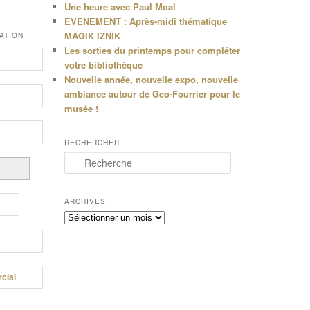
Une heure avec Paul Moal
EVENEMENT : Après-midi thématique
MAGIK IZNIK
ATION
Les sorties du printemps pour compléter
votre bibliothèque
Nouvelle année, nouvelle expo, nouvelle
ambiance autour de Geo-Fourrier pour le
musée !
RECHERCHER
R
e
c
h
ARCHIVES
e
Archives
r
c
h
e