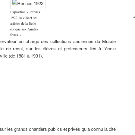
Exposition « Rennes
1922, la ville et ses
artistes de la Belle
époque aux Années
folles ».
ervateur en charge des collections anciennes du Musée
le de recul, sur les élèves et professeurs liés à l’école
ville (de 1881 à 1931).
ard
Camille
Louis Roger
Marc’harit
Peintures de
 (1905-
Godet (1879-
(1874-1953)
(Marguerite)
guerre –
),
1966) Le
Au
Houël (1907-
Camille
ction du
Panthéon
légendaire
2002)
Godet (1879-
e
rennais,
pays de
Gravures &
1966), Pierre
ard
1922,
l’Armor,
Jeanne
Galle (1883-
é
collection du
1914, huile
Malivel
1960) &
ers).
musée des
sur toile,
(1895-1926)
Mathurin
Beaux-Arts
collection du
Fusain &
Méheut
de Rennes.
musée de
Gravure sur
(1882-1958).
Bretagne.
bois,
collection du
sur les grands chantiers publics et privés qu’a connu la cité
musée de
Bretagne.