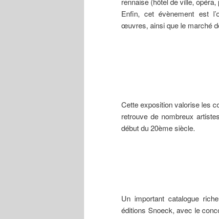
rennaise (hôtel de ville, opéra
conserve un
Enfin, cet évènement est l’
fragment du
groupe (tête
œuvres, ainsi que le marché de 
de Bretonne).
Cette exposition valorise les 
retrouve de nombreux artiste
début du 20ème siècle.
Un important catalogue richem
éditions Snoeck, avec le conco