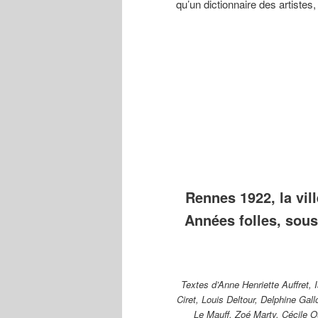
qu’un dictionnaire des artistes,
Ernest
Jean-Julien
Marc’har
Guérin
Lemordant
(Marguer
(1887-
(1878-1968)
Houël
1952) Fin
Travaux
(1907-2
d’automne,
préparatoires
Le Bon P
aquarelle,
pour la
Diable,
collection
commande du
gravure 
du musée
plafond du
bois,
des
théâtre de
collecti
Beaux-
Rennes,
musée d
Arts de
octobre 1912.
Bretagne
Rennes.
Rennes 1922, la vill
Années folles, sous
Textes d’Anne Henriette Auffret, 
Ciret, Louis Deltour, Delphine Gal
Le Mauff, Zoé Marty, Cécile O