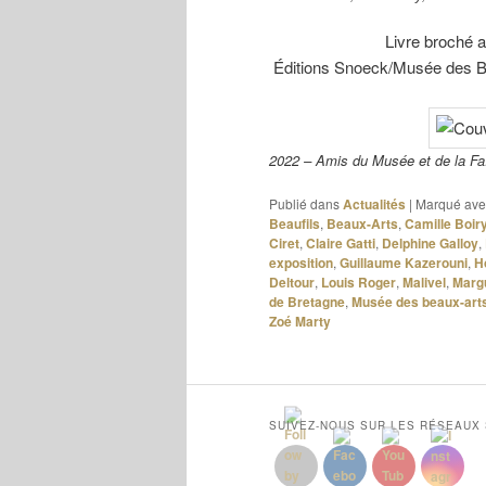
Livre broché 
Éditions Snoeck/Musée des B
2022 – Amis du Musée et de la F
Publié dans
Actualités
|
Marqué ave
Beaufils
,
Beaux-Arts
,
Camille Boir
Ciret
,
Claire Gatti
,
Delphine Galloy
,
exposition
,
Guillaume Kazerouni
,
H
Deltour
,
Louis Roger
,
Malivel
,
Margu
de Bretagne
,
Musée des beaux-art
Zoé Marty
SUIVEZ-NOUS SUR LES RÉSEAUX