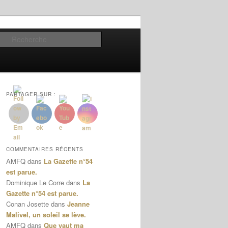
Recherche
PARTAGER SUR :
COMMENTAIRES RÉCENTS
AMFQ
dans
La Gazette n°54
est parue.
Dominique Le Corre
dans
La
Gazette n°54 est parue.
Conan Josette
dans
Jeanne
Malivel, un soleil se lève.
AMFQ
dans
Que vaut ma