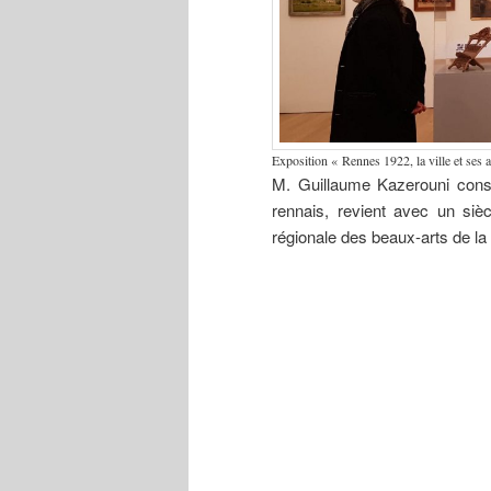
Exposition « Rennes 1922, la ville et ses a
M. Guillaume Kazerouni cons
rennais, revient avec un sièc
régionale des beaux-arts de la 
Exposition
Jean Boucher
Édou
« Rennes
(1870-1939)
Mahé
1922, la ville
Monument
1992
et ses artistes
de l’Union de
colle
de la Belle
la Bretagne à
musé
époque aux
la France,
Édou
Années
vers 1913. La
Mah
folles ».
sculpture a
(Reti
été détruite en
1932, par le
groupe
« Gwen ha