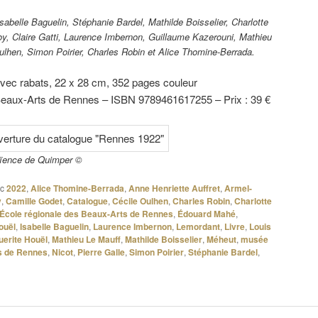
de Rennes.
Isabelle Baguelin, Stéphanie Bardel, Mathilde Boisselier, Charlotte
loy, Claire Gatti, Laurence Imbernon, Guillaume Kazerouni, Mathieu
ulhen, Simon Poirier, Charles Robin et Alice Thomine-Berrada.
avec rabats, 22 x 28 cm, 352 pages couleur
eaux-Arts de Rennes – ISBN 9789461617255 – Prix : 39 €
aïence de Quimper ©
c
2022
,
Alice Thomine-Berrada
,
Anne Henriette Auffret
,
Armel-
y
,
Camille Godet
,
Catalogue
,
Cécile Oulhen
,
Charles Robin
,
Charlotte
École régionale des Beaux-Arts de Rennes
,
Édouard Mahé
,
ouël
,
Isabelle Baguelin
,
Laurence Imbernon
,
Lemordant
,
Livre
,
Louis
erite Houël
,
Mathieu Le Mauff
,
Mathilde Boisselier
,
Méheut
,
musée
s de Rennes
,
Nicot
,
Pierre Galle
,
Simon Poirier
,
Stéphanie Bardel
,