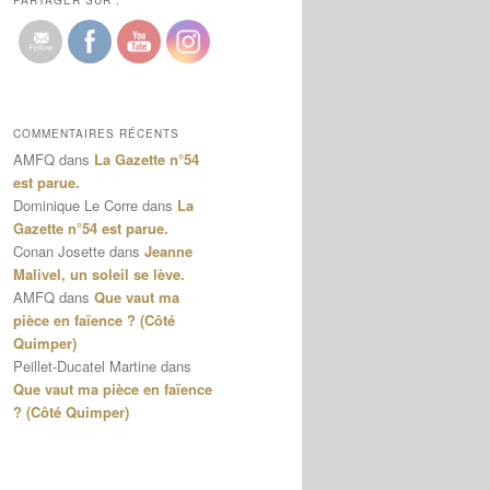
PARTAGER SUR :
COMMENTAIRES RÉCENTS
AMFQ
dans
La Gazette n°54
est parue.
Dominique Le Corre
dans
La
Gazette n°54 est parue.
Conan Josette
dans
Jeanne
Malivel, un soleil se lève.
AMFQ
dans
Que vaut ma
pièce en faïence ? (Côté
Quimper)
Peillet-Ducatel Martine
dans
Que vaut ma pièce en faïence
? (Côté Quimper)