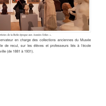
rtistes de la Belle époque aux Années folles ».
ervateur en charge des collections anciennes du Musée
le de recul, sur les élèves et professeurs liés à l’école
ville (de 1881 à 1931).
ard
Camille
Louis Roger
Marc’harit
Peintures de
 (1905-
Godet (1879-
(1874-1953)
(Marguerite)
guerre –
),
1966) Le
Au
Houël (1907-
Camille
ction du
Panthéon
légendaire
2002)
Godet (1879-
e
rennais,
pays de
Gravures &
1966), Pierre
ard
1922,
l’Armor,
Jeanne
Galle (1883-
é
collection du
1914, huile
Malivel
1960) &
ers).
musée des
sur toile,
(1895-1926)
Mathurin
Beaux-Arts
collection du
Fusain &
Méheut
de Rennes.
musée de
Gravure sur
(1882-1958).
Bretagne.
bois,
collection du