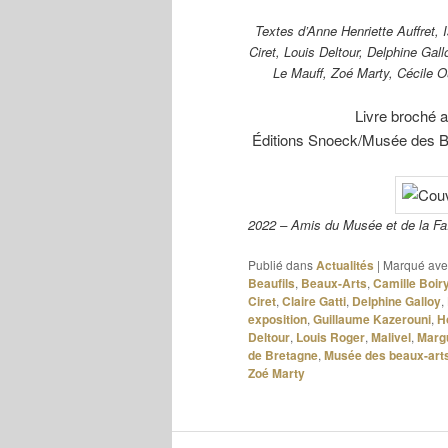
Textes d’Anne Henriette Auffret, 
Ciret, Louis Deltour, Delphine Gal
Le Mauff, Zoé Marty, Cécile O
Livre broché 
Éditions Snoeck/Musée des B
2022 – Amis du Musée et de la F
Publié dans
Actualités
|
Marqué ave
Beaufils
,
Beaux-Arts
,
Camille Boir
Ciret
,
Claire Gatti
,
Delphine Galloy
,
exposition
,
Guillaume Kazerouni
,
H
Deltour
,
Louis Roger
,
Malivel
,
Margu
de Bretagne
,
Musée des beaux-art
Zoé Marty