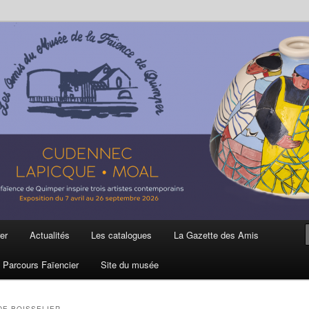
ière
 et de la Faïence de Quimper
er
Actualités
Les catalogues
La Gazette des Amis
Parcours Faïencier
Site du musée