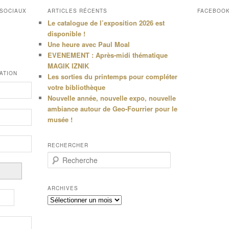
 SOCIAUX
ARTICLES RÉCENTS
FACEBOO
Le catalogue de l’exposition 2026 est
disponible !
Une heure avec Paul Moal
EVENEMENT : Après-midi thématique
MAGIK IZNIK
ATION
Les sorties du printemps pour compléter
votre bibliothèque
Nouvelle année, nouvelle expo, nouvelle
ambiance autour de Geo-Fourrier pour le
musée !
RECHERCHER
R
e
c
h
ARCHIVES
e
Archives
r
c
h