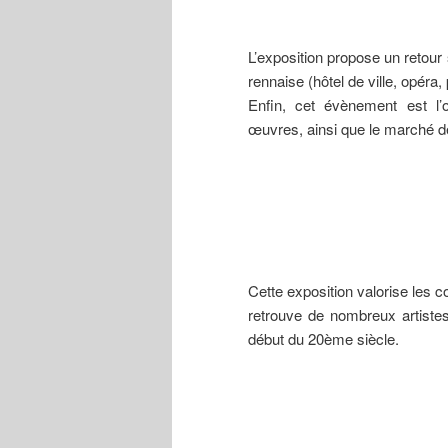
Du ». Le
musée
conserve un
L’exposition propose un retour 
fragment du
groupe (tête
rennaise (hôtel de ville, opéra
de Bretonne).
Enfin, cet évènement est l’
œuvres, ainsi que le marché de 
Cette exposition valorise les 
retrouve de nombreux artiste
début du 20ème siècle.