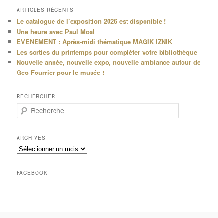
ARTICLES RÉCENTS
Le catalogue de l’exposition 2026 est disponible !
Une heure avec Paul Moal
EVENEMENT : Après-midi thématique MAGIK IZNIK
Les sorties du printemps pour compléter votre bibliothèque
Nouvelle année, nouvelle expo, nouvelle ambiance autour de
Geo-Fourrier pour le musée !
RECHERCHER
R
e
c
h
ARCHIVES
e
Archives
r
c
h
FACEBOOK
e