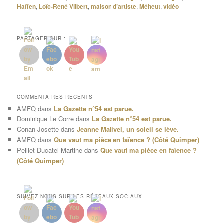
Haffen
,
Loïc-René Vilbert
,
maison d’artiste
,
Méheut
,
vidéo
PARTAGER SUR :
COMMENTAIRES RÉCENTS
AMFQ
dans
La Gazette n°54 est parue.
Dominique Le Corre
dans
La Gazette n°54 est parue.
Conan Josette
dans
Jeanne Malivel, un soleil se lève.
AMFQ
dans
Que vaut ma pièce en faïence ? (Côté Quimper)
Peillet-Ducatel Martine
dans
Que vaut ma pièce en faïence ?
(Côté Quimper)
SUIVEZ-NOUS SUR LES RÉSEAUX SOCIAUX