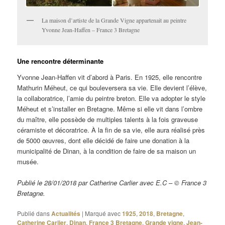
La maison d’artiste de la Grande Vigne appartenait au peintre
Yvonne Jean-Haffen – France 3 Bretagne
Une rencontre déterminante
Yvonne Jean-Haffen vit d’abord à Paris. En 1925, elle rencontre
Mathurin Méheut, ce qui bouleversera sa vie. Elle devient l’élève,
la collaboratrice, l’amie du peintre breton. Elle va adopter le style
Méheut et s’installer en Bretagne. Même si elle vit dans l’ombre
du maître, elle possède de multiples talents à la fois graveuse
céramiste et décoratrice. À la fin de sa vie, elle aura réalisé près
de 5000 œuvres, dont elle décidé de faire une donation à la
municipalité de Dinan, à la condition de faire de sa maison un
musée.
Publié le 28/01/2018 par Catherine Carlier avec E.C – © France 3
Bretagne.
Publié dans
Actualités
|
Marqué avec
1925
,
2018
,
Bretagne
,
Catherine Carlier
,
Dinan
,
France 3 Bretagne
,
Grande vigne
,
Jean-