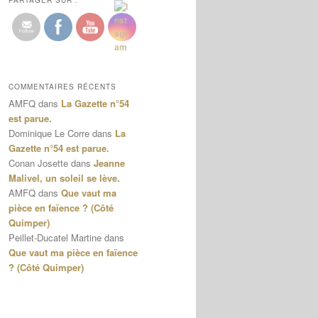
PARTAGER SUR :
COMMENTAIRES RÉCENTS
AMFQ
dans
La Gazette n°54
est parue.
Dominique Le Corre
dans
La
Gazette n°54 est parue.
Conan Josette
dans
Jeanne
Malivel, un soleil se lève.
AMFQ
dans
Que vaut ma
pièce en faïence ? (Côté
Quimper)
Peillet-Ducatel Martine
dans
Que vaut ma pièce en faïence
? (Côté Quimper)