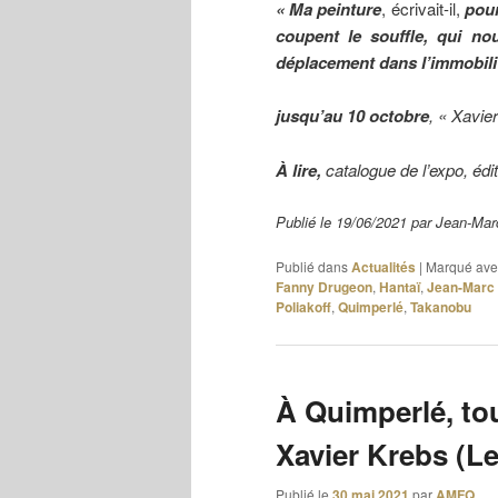
« Ma peinture
, écrivait-il,
pour
coupent le souffle, qui n
déplacement dans l’immobilité
jusqu’au 10 octobre
, « Xavie
À lire,
catalogue de l’expo, édi
Publié le 19/06/2021 par Jean-M
Publié dans
Actualités
|
Marqué ave
Fanny Drugeon
,
Hantaï
,
Jean-Marc
Poliakoff
,
Quimperlé
,
Takanobu
À Quimperlé, to
Xavier Krebs (L
Publié le
30 mai 2021
par
AMFQ