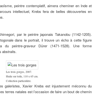
aoïsme, peintre contemplatif, aimera cheminer en Inde et
cours intellectuel, Krebs fera de belles découvertes en
us.
imegori, par le peintre japonais Takanobu (1142-1205).
ogonale dans le portrait, il trouve un écho à cette figure
ia du peintre-graveur Dürer (1471-1528). Une forme
 abstraits.
Les trois gorges, 2007.
Huile sur toile, 110 x 65 cm.
Collection particulière.
les galeristes, Xavier Krebs est injustement méconnu du
ses terres natales est l’occasion de faire un bout de chemin