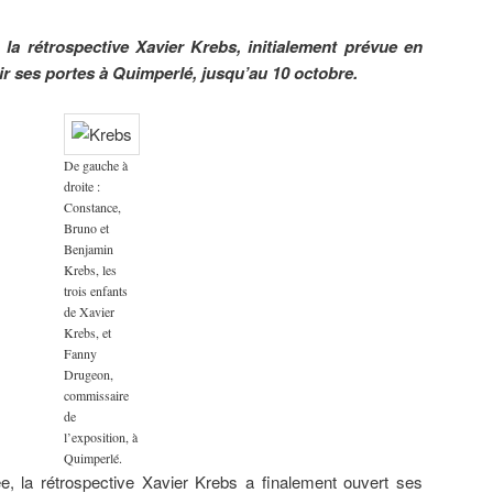
 la rétrospective Xavier Krebs, initialement prévue en
rir ses portes à Quimperlé, jusqu’au 10 octobre.
De gauche à
droite :
Constance,
Bruno et
Benjamin
Krebs, les
trois enfants
de Xavier
Krebs, et
Fanny
Drugeon,
commissaire
de
l’exposition, à
Quimperlé.
e, la rétrospective Xavier Krebs a finalement ouvert ses