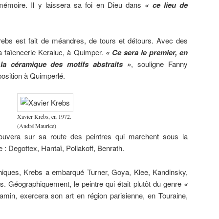
émoire. Il y laissera sa foi en Dieu dans
«
ce lieu de
rebs est fait de méandres, de tours et détours. Avec des
 faïencerie Keraluc, à Quimper.
«
Ce sera le premier, en
 la céramique des motifs abstraits
»
, ​souligne Fanny
osition à Quimperlé.
Xavier Krebs, en 1972.
(André Maurice)
rouvera sur sa route des peintres qui marchent sous la
e : Degottex, Hantaï, Poliakoff, Benrath.
iques, Krebs a embarqué Turner, Goya, Klee, Kandinsky,
ens. Géographiquement, le peintre qui était plutôt du genre
«
njamin, exercera son art en région parisienne, en Touraine,