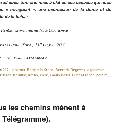
rait aussi être une mise à plat de ces espaces qui nous
ous
«
naviguent
»
​, une expression de la durée et du
 de la toile. »
r Krebs, cheminements, ​à Quimperlé.
tions Locus Solus, 112 pages, 25 €
arc PINSON – Ouest-France ©
c
2021
,
abstrait
,
Benjamin Krebs
,
Benrath
,
Degottex
,
exposition
,
 Pinson
,
Keraluc
,
Krebs
,
Livre
,
Locus Solus
,
Ouest-France
,
peintre
,
us les chemins mènent à
e Télégramme).