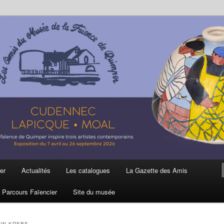
ière
 et de la Faïence de Quimper
er
Actualités
Les catalogues
La Gazette des Amis
Parcours Faïencier
Site du musée