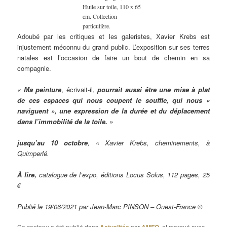
Huile sur toile, 110 x 65
cm. Collection
particulière.
Adoubé par les critiques et les galeristes, Xavier Krebs est
injustement méconnu du grand public. L’exposition sur ses terres
natales est l’occasion de faire un bout de chemin en sa
compagnie.
« Ma peinture
, écrivait-il,
pourrait aussi être une mise à plat
de ces espaces qui nous coupent le souffle, qui nous
«
naviguent
»
​, une expression de la durée et du déplacement
dans l’immobilité de la toile. »
jusqu’au 10 octobre
, « Xavier Krebs, cheminements, ​à
Quimperlé.
À lire,
catalogue de l’expo, éditions Locus Solus, 112 pages, 25
€
Publié le 19/06/2021 par Jean-Marc PINSON – Ouest-France ©
Ce contenu a été publié dans
par
, et marqué avec