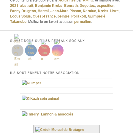
Actualités
AMFQ
2021
,
abstrait
,
Benjamin Krebs
,
Benrath
,
Degottex
,
exposition
,
Fanny Drugeon
,
Hantaï
,
Jean-Marc Pinson
,
Keraluc
,
Krebs
,
Livre
,
Locus Solus
,
Ouest-France
,
peintre
,
Poliakoff
,
Quimperlé
,
Takanobu
. Mettez-le en favori avec son
permalien
.
SUIVEZ-NOUS SUR LES RÉSEAUX SOCIAUX
ILS SOUTIENNENT NOTRE ASSOCIATION