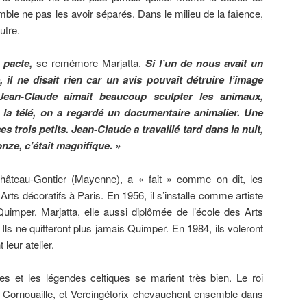
mble ne pas les avoir séparés. Dans le milieu de la faïence,
utre.
 pacte,
se remémore Marjatta.
Si l’un de nous avait un
e, il ne disait rien car un avis pouvait détruire l’image
 Jean-Claude aimait beaucoup sculpter les animaux,
à la télé, on a regardé un documentaire animalier. Une
es trois petits. Jean-Claude a travaillé tard dans la nuit,
onze, c’était magnifique. »
hâteau-Gontier (Mayenne), a « fait » comme on dit, les
rts décoratifs à Paris. En 1956, il s’installe comme artiste
uimper. Marjatta, elle aussi diplômée de l’école des Arts
. Ils ne quitteront plus jamais Quimper. En 1984, ils voleront
 leur atelier.
s et les légendes celtiques se marient très bien. Le roi
e Cornouaille, et Vercingétorix chevauchent ensemble dans