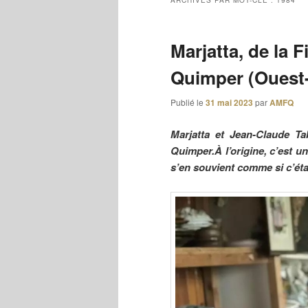
ARCHIVES PAR MOT-CLÉ :
1984
Marjatta, de la F
Quimper (Ouest-
Publié le
31 mai 2023
par
AMFQ
Marjatta et Jean-Claude Tab
Quimper.À l’origine, c’est u
s’en souvient comme si c’étai