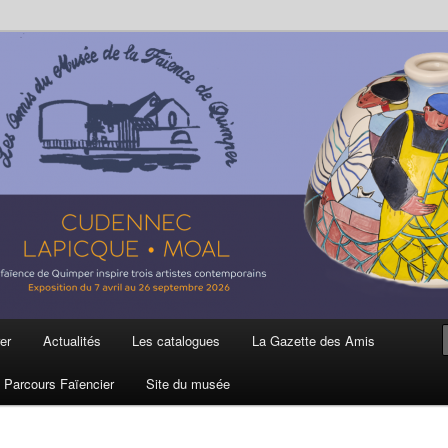
ière
 et de la Faïence de Quimper
er
Actualités
Les catalogues
La Gazette des Amis
Parcours Faïencier
Site du musée