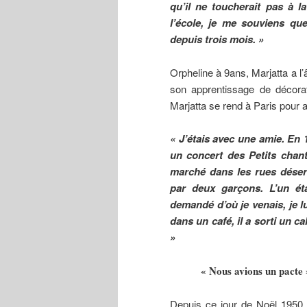
qu’il ne toucherait pas à l
l’école, je me souviens que
depuis trois mois. »
Orpheline à 9ans, Marjatta a l’
son apprentissage de décorat
Marjatta se rend à Paris pour a
« J’étais avec une amie. En 1
un concert des Petits chant
marché dans les rues désert
par deux garçons. L’un éta
demandé d’où je venais, je lu
dans un café, il a sorti un c
»
« Nous avions un pacte 
Depuis ce jour de Noël 1950,