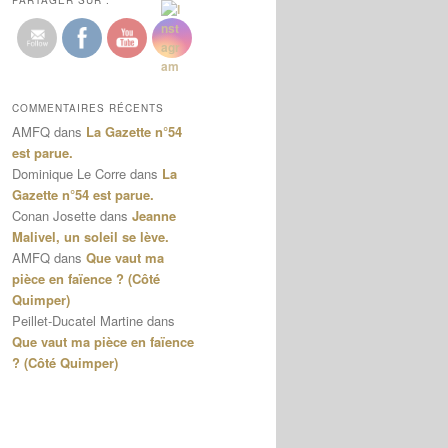
PARTAGER SUR :
COMMENTAIRES RÉCENTS
AMFQ
dans
La Gazette n°54
est parue.
Dominique Le Corre
dans
La
Gazette n°54 est parue.
Conan Josette
dans
Jeanne
Malivel, un soleil se lève.
AMFQ
dans
Que vaut ma
pièce en faïence ? (Côté
Quimper)
Peillet-Ducatel Martine
dans
Que vaut ma pièce en faïence
? (Côté Quimper)