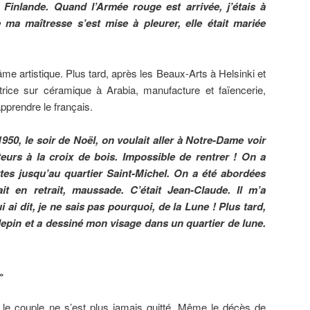
a Finlande. Quand l’Armée rouge est arrivée, j’étais à
 ma maîtresse s’est mise à pleurer, elle était mariée
âme artistique. Plus tard, après les Beaux-Arts à Helsinki et
rice sur céramique à Arabia, manufacture et faïencerie,
pprendre le français.
950, le soir de Noël, on voulait aller à Notre-Dame voir
eurs à la croix de bois. Impossible de rentrer ! On a
es jusqu’au quartier Saint-Michel. On a été abordées
it en retrait, maussade. C’était Jean-Claude. Il m’a
i ai dit, je ne sais pas pourquoi, de la Lune ! Plus tard,
alepin et a dessiné mon visage dans un quartier de lune.
»
 le couple ne s’est plus jamais quitté. Même le décès de