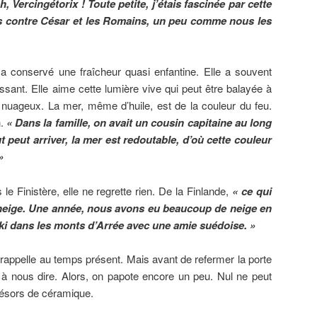
h, Vercingétorix ! Toute petite, j’étais fascinée par cette
is contre César et les Romains, un peu comme nous les
a conservé une fraîcheur quasi enfantine. Elle a souvent
essant. Elle aime cette lumière vive qui peut être balayée à
i nuageux. La mer, même d’huile, est de la couleur du feu.
n.
« Dans la famille, on avait un cousin capitaine au long
ut peut arriver, la mer est redoutable, d’où cette couleur
»
e Finistère, elle ne regrette rien. De la Finlande,
« ce qui
 neige. Une année, nous avons eu beaucoup de neige en
ski dans les monts d’Arrée avec une amie suédoise. »
rappelle au temps présent. Mais avant de refermer la porte
 à nous dire. Alors, on papote encore un peu. Nul ne peut
résors de céramique.