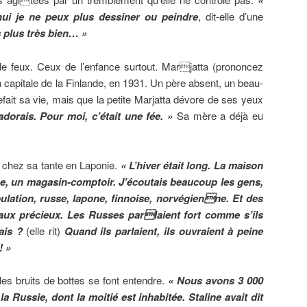
«
ui je ne peux plus dessiner ou peindre
, dit-elle d’une
s plus très bien… »
ille feux. Ceux de l’enfance surtout. Marjatta (prononcez
a capitale de la Finlande, en 1931. Un père absent, un beau-
efait sa vie, mais que la petite Marjatta dévore de ses yeux
l’adorais. Pour moi, c’était une fée. »
Sa mère a déjà eu
ie chez sa tante en Laponie.
« L’hiver était long. La maison
ge, un magasin-comptoir. J’écoutais beaucoup les gens,
ulation, russe, lapone, finnoise, norvégienne. Et des
aux précieux. Les Russes parlaient fort comme s’ils
çais ?
(elle rit)
Quand ils parlaient, ils ouvraient à peine
! »
les bruits de bottes se font entendre.
« Nous avons 3 000
la Russie, dont la moitié est inhabitée. Staline avait dit