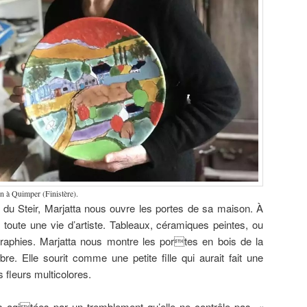
on à Quimper (Finistère).
 du Steir, Marjatta nous ouvre les portes de sa maison. À
de toute une vie d’artiste. Tableaux, céramiques peintes, ou
raphies. Marjatta nous montre les portes en bois de la
re. Elle sourit comme une petite fille qui aurait fait une
s fleurs multicolores.
s agitées par un tremblement qu’elle ne contrôle pas.