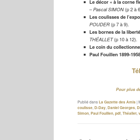
Le décor « à la corne fl
–
Pascal SIMON
(p 2 à 6
Les coulisses de l’expo
POUDER
(p 7 à 9).
Les bornes de la liber
THÉALLET
(p 10 à 12).
Le coin du collectionn
Paul Fouillen 1899-195
Té
Pour plus de
Publié dans
La Gazette des Amis
|
coulisse
,
D-Day
,
Daniel Georges
,
D
Simon
,
Paul Fouillen
,
pdf
,
Théallet
,