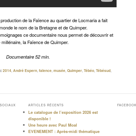
a production de la Faïence au quartier de Locmaria a fait
 monde le nom de la Bretagne et de Quimper.
 témoignages ce documentaire nous permet de découvrir et
de millénaire, la Faïence de Quimper.
Documentaire 52 min.
c
2014
,
André Espern
,
faïence
,
musée
,
Quimper
,
Tébéo
,
Tébésud
,
 SOCIAUX
ARTICLES RÉCENTS
FACEBOO
Le catalogue de l’exposition 2026 est
disponible !
Une heure avec Paul Moal
EVENEMENT : Après-midi thématique