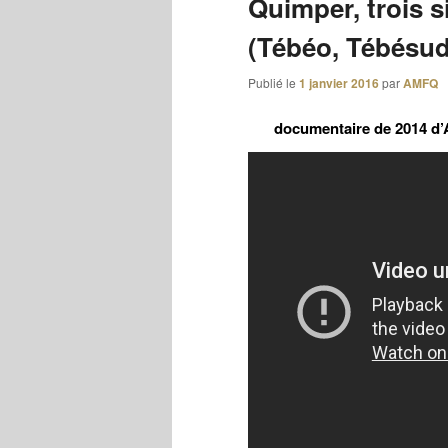
Quimper, trois s
(Tébéo, Tébésu
Publié le
1 janvier 2016
par
AMFQ
documentaire de 2014 d’A