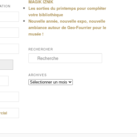
MAGIK IZNIK
ATION
Les sorties du printemps pour compléter
votre bibliothèque
Nouvelle année, nouvelle expo, nouvelle
ambiance autour de Geo-Fourrier pour le
musée !
RECHERCHER
R
e
c
h
ARCHIVES
e
Archives
r
c
h
e