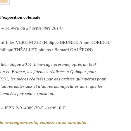
’exposition coloniale
n – 14 Avril au 27 septembre 2014)
ernard Jules VERLINGUE (Philippe BRUNET, Anne DORIDOU-
hilippe TH
É
ALLET, photos : Bernard GAL
É
RON)
 thématique 2014. L’ouvrage présente, après un bref
tion en France, les faïences réalisées à Quimper pour
1931, les pièces réalisées par des artistes quimpérois pour
d’autres matériaux et d’autres manufactures ainsi que les
fluencées par cette exposition.
s – ISBN 2-914009-30-5 –
tarif 10 €
de renseignements, veuillez nous contacter.