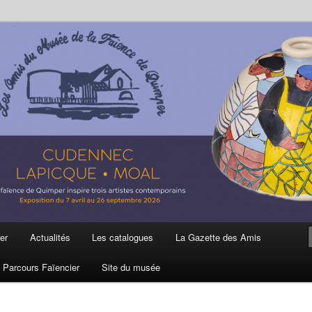
ière
 et de la Faïence de Quimper
er
Actualités
Les catalogues
La Gazette des Amis
Parcours Faïencier
Site du musée