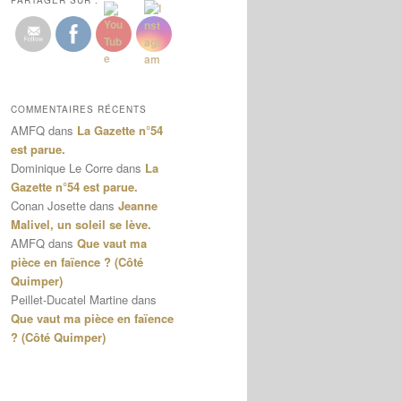
PARTAGER SUR :
COMMENTAIRES RÉCENTS
AMFQ
dans
La Gazette n°54
est parue.
Dominique Le Corre
dans
La
Gazette n°54 est parue.
Conan Josette
dans
Jeanne
Malivel, un soleil se lève.
AMFQ
dans
Que vaut ma
pièce en faïence ? (Côté
Quimper)
Peillet-Ducatel Martine
dans
Que vaut ma pièce en faïence
? (Côté Quimper)