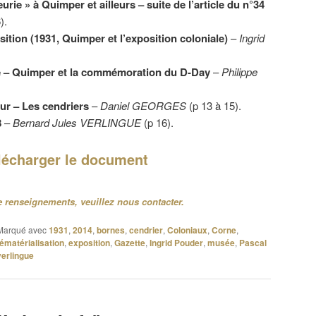
eurie » à Quimper et ailleurs – suite de l’article du n°34
).
sition (1931, Quimper et l’exposition coloniale)
–
Ingrid
té – Quimper et la commémoration du D-Day
–
Philippe
eur – Les cendriers
–
Daniel GEORGES
(p 13 à 15).
8
–
Bernard Jules VERLINGUE
(p 16).
lécharger le document
 renseignements, veuillez nous contacter.
Marqué avec
1931
,
2014
,
bornes
,
cendrier
,
Coloniaux
,
Corne
,
ématérialisation
,
exposition
,
Gazette
,
Ingrid Pouder
,
musée
,
Pascal
verlingue