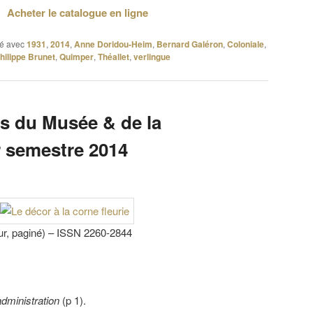
Acheter le catalogue en ligne
é avec
1931
,
2014
,
Anne Doridou-Heim
,
Bernard Galéron
,
Coloniale
,
hilippe Brunet
,
Quimper
,
Théallet
,
verlingue
s du Musée & de la
r semestre 2014
ur, paginé) – ISSN 2260-2844
administration
(p 1).