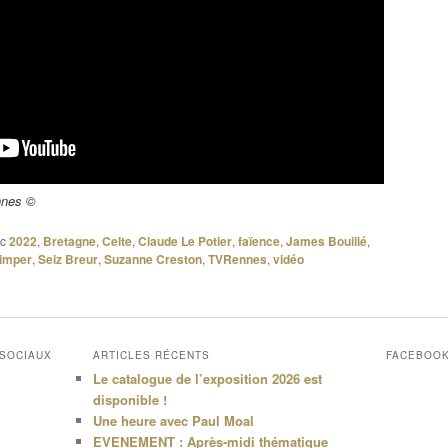
nnes ©
c
2022
,
Bretagne
,
Celte
,
Claude Le Potier
,
faïence
,
James Bouillé
,
imper
,
Seiz Breur
,
Suzanne Creston
,
TVRennes
,
vidéo
 SOCIAUX
ARTICLES RÉCENTS
FACEBOO
Le catalogue de l’exposition 2026 est
disponible !
Une heure avec Paul Moal
EVENEMENT : Après-midi thématique