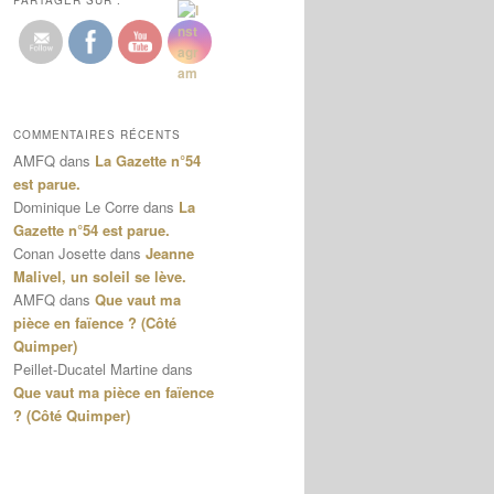
PARTAGER SUR :
COMMENTAIRES RÉCENTS
AMFQ
dans
La Gazette n°54
est parue.
Dominique Le Corre
dans
La
Gazette n°54 est parue.
Conan Josette
dans
Jeanne
Malivel, un soleil se lève.
AMFQ
dans
Que vaut ma
pièce en faïence ? (Côté
Quimper)
Peillet-Ducatel Martine
dans
Que vaut ma pièce en faïence
? (Côté Quimper)