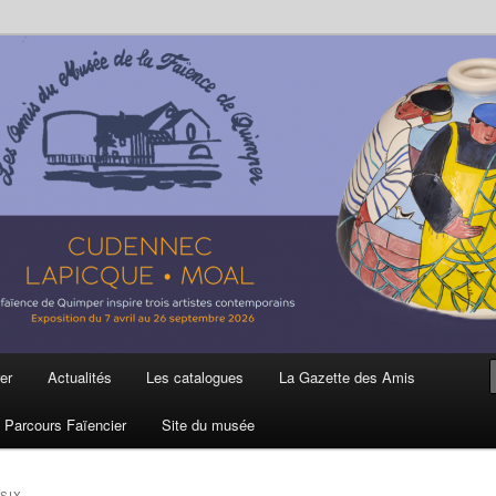
ière
 et de la Faïence de Quimper
er
Actualités
Les catalogues
La Gazette des Amis
Parcours Faïencier
Site du musée