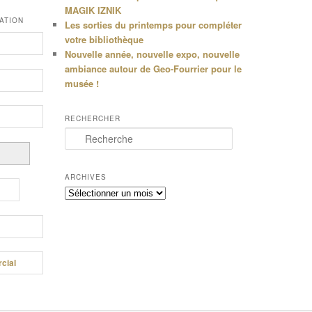
MAGIK IZNIK
ATION
Les sorties du printemps pour compléter
votre bibliothèque
Nouvelle année, nouvelle expo, nouvelle
ambiance autour de Geo-Fourrier pour le
musée !
RECHERCHER
R
e
c
h
ARCHIVES
e
Archives
r
c
h
e