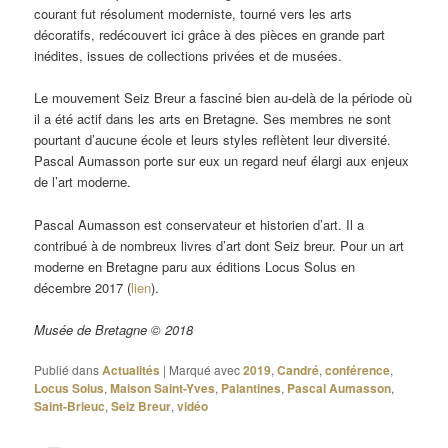
courant fut résolument moderniste, tourné vers les arts
décoratifs, redécouvert ici grâce à des pièces en grande part
inédites, issues de collections privées et de musées.
Le mouvement Seiz Breur a fasciné bien au-delà de la période où
il a été actif dans les arts en Bretagne. Ses membres ne sont
pourtant d’aucune école et leurs styles reflètent leur diversité.
Pascal Aumasson porte sur eux un regard neuf élargi aux enjeux
de l’art moderne.
Pascal Aumasson est conservateur et historien d’art. Il a
contribué à de nombreux livres d’art dont Seiz breur. Pour un art
moderne en Bretagne paru aux éditions Locus Solus en
décembre 2017 (
lien
).
Musée de Bretagne © 2018
Publié dans
Actualités
|
Marqué avec
2019
,
Candré
,
conférence
,
Locus Solus
,
Maison Saint-Yves
,
Palantines
,
Pascal Aumasson
,
Saint-Brieuc
,
Seiz Breur
,
vidéo