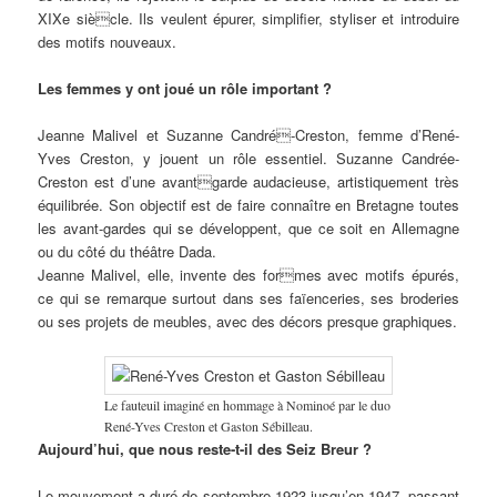
XIXe siècle. Ils veulent épurer, simplifier, styliser et introduire
des motifs nouveaux.
Les femmes y ont joué un rôle important ?
Jeanne Malivel et Suzanne Candré-Creston, femme d’René-
Yves Creston, y jouent un rôle essentiel. Suzanne Candrée-
Creston est d’une avantgarde audacieuse, artistiquement très
équilibrée. Son objectif est de faire connaître en Bretagne toutes
les avant-gardes qui se développent, que ce soit en Allemagne
ou du côté du théâtre Dada.
Jeanne Malivel, elle, invente des formes avec motifs épurés,
ce qui se remarque surtout dans ses faïenceries, ses broderies
ou ses projets de meubles, avec des décors presque graphiques.
Le fauteuil imaginé en hommage à Nominoé par le duo
René-Yves Creston et Gaston Sébilleau.
Aujourd’hui, que nous reste-t-il des Seiz Breur ?
Le mouvement a duré de septembre 1923 jusqu’en 1947, passant