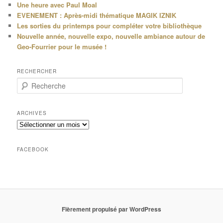
Une heure avec Paul Moal
EVENEMENT : Après-midi thématique MAGIK IZNIK
Les sorties du printemps pour compléter votre bibliothèque
Nouvelle année, nouvelle expo, nouvelle ambiance autour de
Geo-Fourrier pour le musée !
RECHERCHER
R
e
c
h
ARCHIVES
e
Archives
r
c
h
FACEBOOK
e
Fièrement propulsé par WordPress