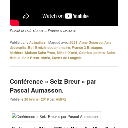
Publié le 29/01/2021 – France 3 Iroise ©
Publié dans
Actualités
|
Marqué avec
2021
,
Anne Gouerou
,
Arts
décoratifs
,
Bali Breizh
,
documentaire
,
France 3 Bretagne
,
héritiers
,
Maison Saint-Yves
,
Mikaël Korlé
,
Odorico
,
peintre
,
Saint-
Brieuc
,
Seiz Breur
,
vidéo
,
Xavier de Langlais
Conférence « Seiz Breur » par
Pascal Aumasson.
Publié le
20 février 2019
par
AMFQ