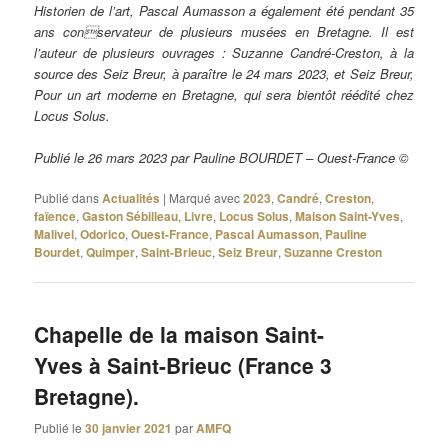
Historien de l’art, Pascal Aumasson a également été pendant 35
ans conservateur de plusieurs musées en Bretagne. Il est
l’auteur de plusieurs ouvrages : Suzanne Candré-Creston, à la
source des Seiz Breur, à paraître le 24 mars 2023, et Seiz Breur,
Pour un art moderne en Bretagne, qui sera bientôt réédité chez
Locus Solus.
Publié le 26 mars 2023 par Pauline BOURDET – Ouest-France ©
Publié dans
Actualités
|
Marqué avec
2023
,
Candré
,
Creston
,
faïence
,
Gaston Sébilleau
,
Livre
,
Locus Solus
,
Maison Saint-Yves
,
Malivel
,
Odorico
,
Ouest-France
,
Pascal Aumasson
,
Pauline
Bourdet
,
Quimper
,
Saint-Brieuc
,
Seiz Breur
,
Suzanne Creston
Chapelle de la maison Saint-
Yves à Saint-Brieuc (France 3
Bretagne).
Publié le
30 janvier 2021
par
AMFQ