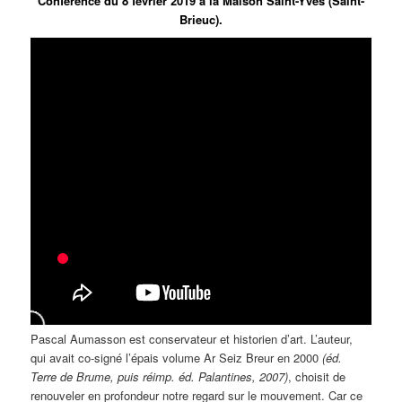
Conférence du 8 février 2019 à la Maison Saint-Yves (Saint-
Brieuc).
Pascal Aumasson est conservateur et historien d’art. L’auteur,
qui avait co-signé l’épais volume Ar Seiz Breur en 2000
(éd.
Terre de Brume, puis réimp. éd. Palantines, 2007)
, choisit de
renouveler en profondeur notre regard sur le mouvement. Car ce