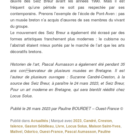
œuvre des Seiz Breur avant les années 1990. Mais il est
fréquent qu’une période ne soit pas respectée par ses
contemporains. Prenons l’exemple de l’école de Pont-Aven : pas
un musée breton n’a acquis d’œuvres de ses membres du vivant
du groupe.
Le mouvement des Seiz Breur a également été écrasé par des
formes artistiques franchement plus modernes : le cubisme ou
l’abstrait étaient mieux portés par le marché de l’art que les arts
décoratifs bretons.
Historien de l’art, Pascal Aumasson a également été pendant 35
ans conservateur de plusieurs musées en Bretagne. Il est
l’auteur de plusieurs ouvrages : Suzanne Candré-Creston, à la
source des Seiz Breur, à paraître le 24 mars 2023, et Seiz Breur,
Pour un art moderne en Bretagne, qui sera bientôt réédité chez
Locus Solus.
Publié le 26 mars 2023 par Pauline BOURDET – Ouest-France ©
Publié dans
Actualités
|
Marqué avec
2023
,
Candré
,
Creston
,
faïence
,
Gaston Sébilleau
,
Livre
,
Locus Solus
,
Maison Saint-Yves
,
Malivel
,
Odorico
,
Ouest-France
,
Pascal Aumasson
,
Pauline