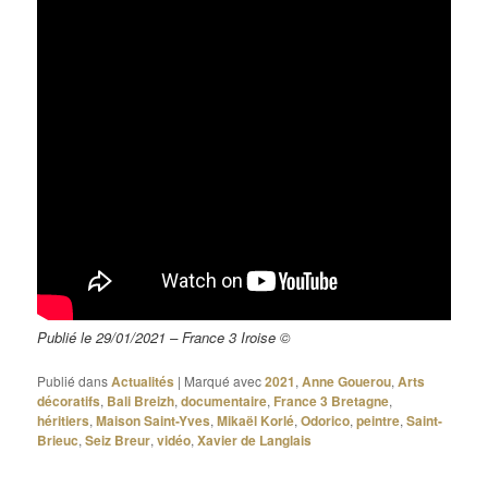
Publié le 29/01/2021 – France 3 Iroise ©
Publié dans
Actualités
|
Marqué avec
2021
,
Anne Gouerou
,
Arts
décoratifs
,
Bali Breizh
,
documentaire
,
France 3 Bretagne
,
héritiers
,
Maison Saint-Yves
,
Mikaël Korlé
,
Odorico
,
peintre
,
Saint-
Brieuc
,
Seiz Breur
,
vidéo
,
Xavier de Langlais