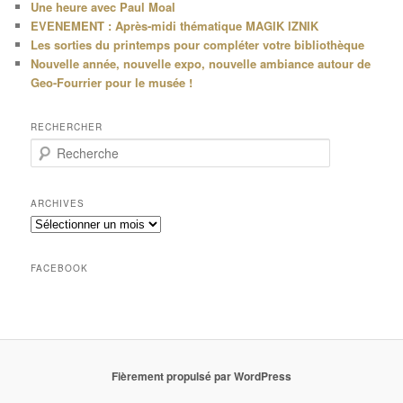
Une heure avec Paul Moal
EVENEMENT : Après-midi thématique MAGIK IZNIK
Les sorties du printemps pour compléter votre bibliothèque
Nouvelle année, nouvelle expo, nouvelle ambiance autour de
Geo-Fourrier pour le musée !
RECHERCHER
R
e
c
h
ARCHIVES
e
Archives
r
c
h
FACEBOOK
e
Fièrement propulsé par WordPress