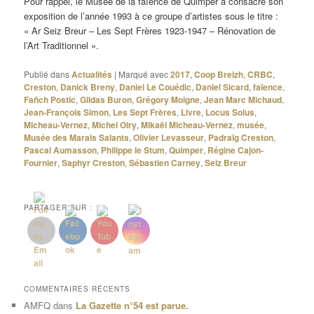
Pour rappel, le Musée de la faïence de Quimper a consacré son
exposition de l’année 1993 à ce groupe d’artistes sous le titre :
« Ar Seiz Breur – Les Sept Frères 1923-1947 – Rénovation de
l’Art Traditionnel ».
Publié dans
Actualités
|
Marqué avec
2017
,
Coop Breizh
,
CRBC
,
Creston
,
Danick Breny
,
Daniel Le Couédic
,
Daniel Sicard
,
faïence
,
Fañch Postic
,
Gildas Buron
,
Grégory Moigne
,
Jean Marc Michaud
,
Jean-François Simon
,
Les Sept Frères
,
Livre
,
Locus Solus
,
Micheau-Vernez
,
Michel Oiry
,
Mikaël Micheau-Vernez
,
musée
,
Musée des Marais Salants
,
Olivier Levasseur
,
Padraïg Creston
,
Pascal Aumasson
,
Philippe le Stum
,
Quimper
,
Régine Cajon-
Fournier
,
Saphyr Creston
,
Sébastien Carney
,
Seiz Breur
PARTAGER SUR :
COMMENTAIRES RÉCENTS
AMFQ
dans
La Gazette n°54 est parue.