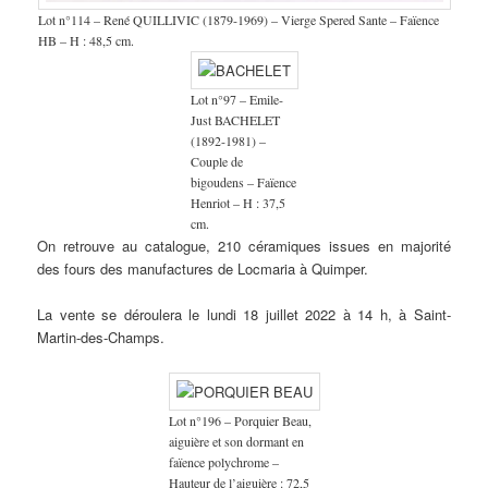
Lot n°114 – René QUILLIVIC (1879-1969) – Vierge Spered Sante – Faïence
HB – H : 48,5 cm.
Lot n°97 – Emile-
Just BACHELET
(1892-1981) –
Couple de
bigoudens – Faïence
Henriot – H : 37,5
cm.
On retrouve au catalogue, 210 céramiques issues en majorité
des fours des manufactures de Locmaria à Quimper.
La vente se déroulera le lundi 18 juillet 2022 à 14 h, à Saint-
Martin-des-Champs.
Lot n°196 – Porquier Beau,
aiguière et son dormant en
faïence polychrome –
Hauteur de l’aiguière : 72,5