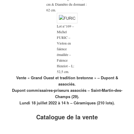
cm & Diamètre du dormant :
62 cm.
Lot n°169 –
Michel
FURIC –
Violon en
faïence
émaillée –
Faïence
Henriot – L:
52,5 cm.
Vente « Grand Ouest et tradition bretonne » – Dupont &
associés.
Dupont commissaires-priseurs associés – Saint-Martin-des-
Champs (29).
Lundi 18 juillet 2022 à 14 h – Céramiques (210 lots).
Catalogue de la vente