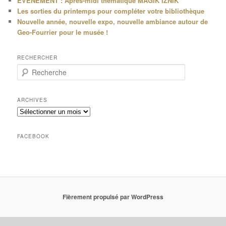
EVENEMENT : Après-midi thématique MAGIK IZNIK
Les sorties du printemps pour compléter votre bibliothèque
Nouvelle année, nouvelle expo, nouvelle ambiance autour de
Geo-Fourrier pour le musée !
RECHERCHER
R
e
c
h
ARCHIVES
e
Archives
r
c
h
FACEBOOK
e
Fièrement propulsé par WordPress