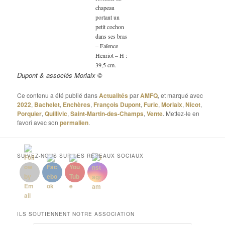
chapeau
portant un
petit cochon
dans ses bras
– Faïence
Henriot – H :
39,5 cm.
Dupont & associés Morlaix ©
Ce contenu a été publié dans
Actualités
par
AMFQ
, et marqué avec
2022
,
Bachelet
,
Enchères
,
François Dupont
,
Furic
,
Morlaix
,
Nicot
,
Porquier
,
Quillivic
,
Saint-Martin-des-Champs
,
Vente
. Mettez-le en
favori avec son
permalien
.
SUIVEZ-NOUS SUR LES RÉSEAUX SOCIAUX
ILS SOUTIENNENT NOTRE ASSOCIATION