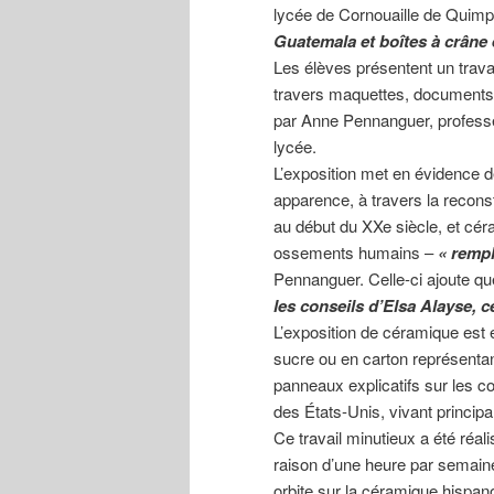
lycée de Cornouaille de Quimper
Guatemala et boîtes à crâne
Les élèves présentent un travai
travers maquettes, documents 
par Anne Pennanguer, professe
lycée.
L’exposition met en évidence de
apparence, à travers la recons
au début du XXe siècle, et cé
ossements humains –
« rempl
Pennanguer. Celle-ci ajoute q
les conseils d’Elsa Alayse, c
L’exposition de céramique est
sucre ou en carton représentan
panneaux explicatifs sur les c
des États-Unis, vivant princip
Ce travail minutieux a été réali
raison d’une heure par semaine
orbite sur la céramique hispa