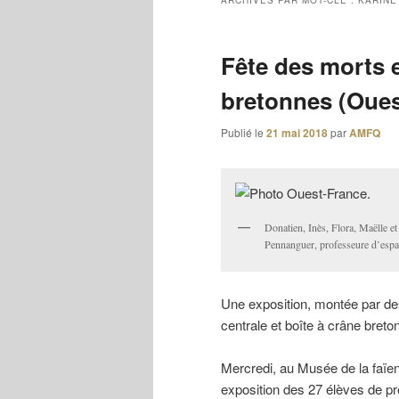
ARCHIVES PAR MOT-CLÉ :
KARINE
Fête des morts e
bretonnes (Oues
Publié le
21 mai 2018
par
AMFQ
Donatien, Inès, Flora, Maëlle et
Pennanguer, professeure d’espagn
Une exposition, montée par des
centrale et boîte à crâne breto
Mercredi, au Musée de la faïen
exposition des 27 élèves de p