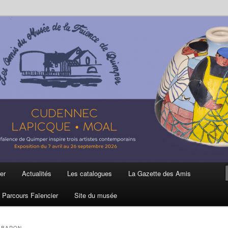
ière
 et de la Faïence de Quimper
er
Actualités
Les catalogues
La Gazette des Amis
Parcours Faïencier
Site du musée