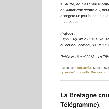
à l’autre, on n’est pas si op
et l’Amérique centrale »
, sou
changera un peu le thème et am
mauresque.
Pratique :
Expo jusqu’au 26 mai au Musée
du lundi au samedi, de 10 h à 1
Publié le 18 mai 2018 – Le T
Publié dans
Actualités
|
Marqué ave
Lycée de Cornouaille
,
Mexique
,
mu
La Bretagne cou
Télégramme).