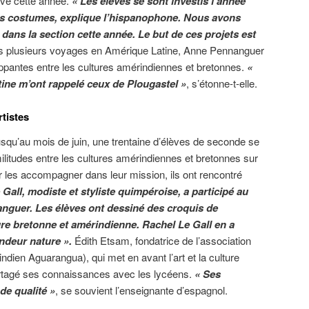
ative cette année.
« Les élèves se sont investis l’année
les costumes, explique l’hispanophone. Nous avons
 dans la section cette année. Le but de ces projets est
 plusieurs voyages en Amérique Latine, Anne Pennanguer
ppantes entre les cultures amérindiennes et bretonnes.
«
ine m’ont rappelé ceux de Plougastel »
, s’étonne-t-elle.
tistes
squ’au mois de juin, une trentaine d’élèves de seconde se
militudes entre les cultures amérindiennes et bretonnes sur
 les accompagner dans leur mission, ils ont rencontré
 Gall, modiste et styliste quimpéroise, a participé au
anguer. Les élèves ont dessiné des croquis de
ure bretonne et amérindienne. Rachel Le Gall en a
andeur nature ».
Édith Etsam, fondatrice de l’association
indien Aguarangua), qui met en avant l’art et la culture
tagé ses connaissances avec les lycéens.
« Ses
de qualité »
, se souvient l’enseignante d’espagnol.