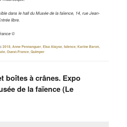
ible dans le hall du Musée de la faïence, 14, rue Jean-
trée libre.
France ©
c
2018
,
Anne Pennanguer
,
Elsa Alayse
,
faïence
,
Karine Baron
,
sée
,
Ouest-France
,
Quimper
t boîtes à crânes. Expo
sée de la faïence (Le