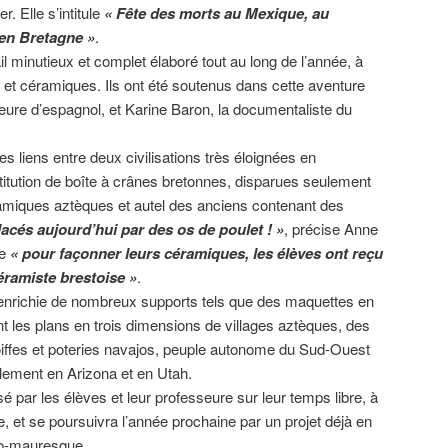
. Elle s’intitule
« Fête des morts au Mexique, au
 en Bretagne »
.
l minutieux et complet élaboré tout au long de l’année, à
et céramiques. Ils ont été soutenus dans cette aventure
ure d’espagnol, et Karine Baron, la documentaliste du
s liens entre deux civilisations très éloignées en
titution de boîte à crânes bretonnes, disparues seulement
ramiques aztèques et autel des anciens contenant des
acés aujourd’hui par des os de poulet ! »
, précise Anne
ue
« pour façonner leurs céramiques, les élèves ont reçu
éramiste brestoise »
.
 enrichie de nombreux supports tels que des maquettes en
t les plans en trois dimensions de villages aztèques, des
oiffes et poteries navajos, peuple autonome du Sud-Ouest
alement en Arizona et en Utah.
sé par les élèves et leur professeure sur leur temps libre, à
, et se poursuivra l’année prochaine par un projet déjà en
no-mauresque.