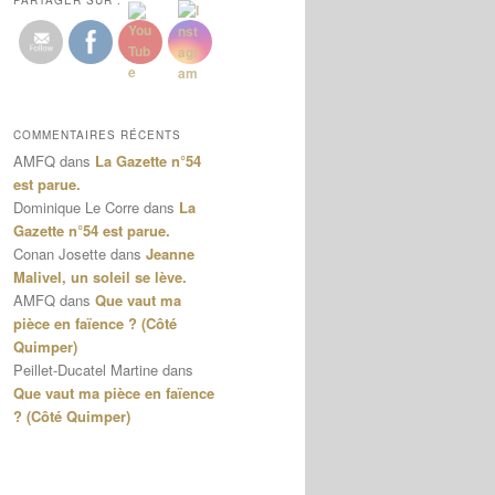
PARTAGER SUR :
COMMENTAIRES RÉCENTS
AMFQ
dans
La Gazette n°54
est parue.
Dominique Le Corre
dans
La
Gazette n°54 est parue.
Conan Josette
dans
Jeanne
Malivel, un soleil se lève.
AMFQ
dans
Que vaut ma
pièce en faïence ? (Côté
Quimper)
Peillet-Ducatel Martine
dans
Que vaut ma pièce en faïence
? (Côté Quimper)