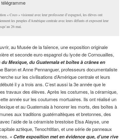
ation « Coco » visionné avec leur professeur d’espagnol, les élèves ont
tiennent les peuples d’Amérique centrale avec leurs défunts et exposent leur
usqu’au 26 mai.
vrir, au Musée de la faïence, une exposition originale
mière et seconde euro espagnol du lycée de Cornouailles,
s du Mexique, du Guatemala et boîtes à crânes en
ne Baron et Anne Pennanguer, professeurs documentaliste
herche sur les civilisations d’Amérique centrale et leurs
débuté il y a trois ans. C’est aussi la 3e année que le
les travaux des élèves. Après les costumes, la céramique,
ette année sur les coutumes mortuaires. Ils ont réalisé un
Mexique et au Guatemala à honorer les morts, des boîtes à
mmunes aux traditions guatémaltèques et bretonnes, des
 avec l’aide de la céramiste brestoise Elsa Alayse, une
apitale aztèque, Tenochtitlan, et une série de panneaux
nnes.
« Cette exposition met en évidence que, d’une rive