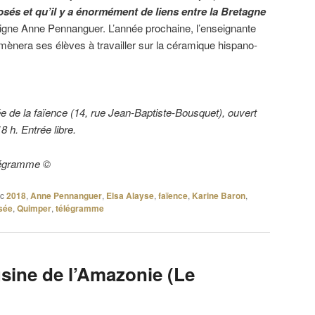
posés et qu’il y a énormément de liens entre la Bretagne
ligne Anne Pennanguer. L’année prochaine, l’enseignante
ènera ses élèves à travailler sur la céramique hispano-
 de la faïence (14, rue Jean-Baptiste-Bousquet), ouvert
8 h. Entrée libre.
élégramme ©
c
2018
,
Anne Pennanguer
,
Elsa Alayse
,
faïence
,
Karine Baron
,
sée
,
Quimper
,
télégramme
sine de l’Amazonie (Le