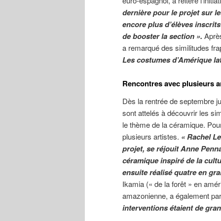
euro-espagnol, a réitéré l’initi
dernière pour le projet sur 
encore plus d’élèves inscrits
de booster la section ».
Après
a remarqué des similitudes fra
Les costumes d’Amérique lat
Rencontres avec plusieurs ar
Dès la rentrée de septembre ju
sont attelés à découvrir les si
le thème de la céramique. Pour
plusieurs artistes.
« Rachel Le
projet, se réjouit Anne Penn
céramique inspiré de la cult
ensuite réalisé quatre en gr
Ikamia (« de la forêt » en amér
amazonienne, a également par
interventions étaient de gran