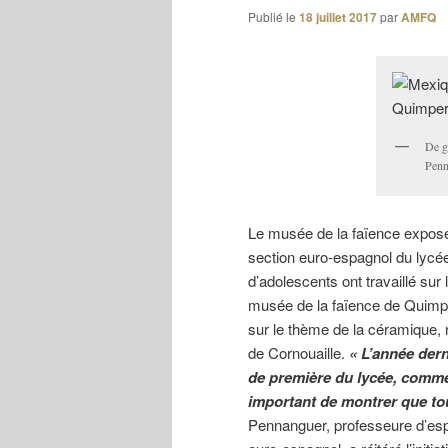
Publié le
18 juillet 2017
par
AMFQ
De g
Penn
Le musée de la faïence expose 
section euro-espagnol du lycée
d’adolescents ont travaillé sur
musée de la faïence de Quimper
sur le thème de la céramique, 
de Cornouaille.
« L’année dern
de première du lycée, comme
important de montrer que to
Pennanguer, professeure d’espa