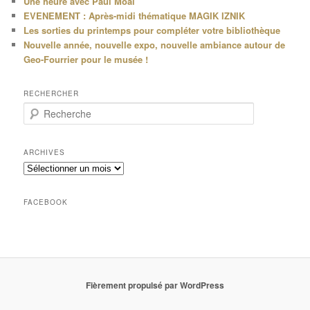
Une heure avec Paul Moal
EVENEMENT : Après-midi thématique MAGIK IZNIK
Les sorties du printemps pour compléter votre bibliothèque
Nouvelle année, nouvelle expo, nouvelle ambiance autour de
Geo-Fourrier pour le musée !
RECHERCHER
R
e
c
h
ARCHIVES
e
Archives
r
c
h
FACEBOOK
e
Fièrement propulsé par WordPress