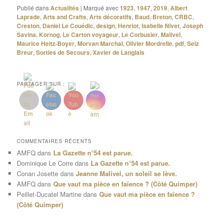
Publié dans
Actualités
|
Marqué avec
1923
,
1947
,
2019
,
Albert
Laprade
,
Arts and Crafts
,
Arts décoratifs
,
Baud
,
Breton
,
CRBC
,
Creston
,
Daniel Le Couédic
,
design
,
Henriot
,
Isabelle Nivet
,
Joseph
Savina
,
Kornog
,
Le Carton voyageur
,
Le Corbusier
,
Malivel
,
Maurice Heitz-Boyer
,
Morvan Marchal
,
Olivier Mordrelle
,
pdf
,
Seiz
Breur
,
Sorties de Secours
,
Xavier de Langlais
PARTAGER SUR :
COMMENTAIRES RÉCENTS
AMFQ
dans
La Gazette n°54 est parue.
Dominique Le Corre
dans
La Gazette n°54 est parue.
Conan Josette
dans
Jeanne Malivel, un soleil se lève.
AMFQ
dans
Que vaut ma pièce en faïence ? (Côté Quimper)
Peillet-Ducatel Martine
dans
Que vaut ma pièce en faïence ?
(Côté Quimper)