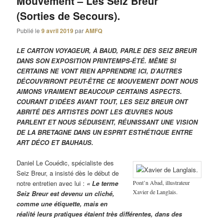
Mouvement – Les Seiz Breur
(Sorties de Secours).
Publié le
9 avril 2019
par
AMFQ
LE CARTON VOYAGEUR, À BAUD, PARLE DES SEIZ BREUR
DANS SON EXPOSITION PRINTEMPS-ÉTÉ. MÊME SI
CERTAINS NE VONT RIEN APPRENDRE ICI, D’AUTRES
DÉCOUVRIRONT PEUT-ÊTRE CE MOUVEMENT DONT NOUS
AIMONS VRAIMENT BEAUCOUP CERTAINS ASPECTS.
COURANT D’IDÉES AVANT TOUT, LES SEIZ BREUR ONT
ABRITÉ DES ARTISTES DONT LES ŒUVRES NOUS
PARLENT ET NOUS SÉDUISENT, RÉUNISSANT UNE VISION
DE LA BRETAGNE DANS UN ESPRIT ESTHÉTIQUE ENTRE
ART DÉCO ET BAUHAUS.
Daniel Le Couédic, spécialiste des
Seiz Breur, a insisté dès le début de
Pont’n Abad, illustrateur
notre entretien avec lui :
« Le terme
Xavier de Langlais.
Seiz Breur est devenu un cliché,
comme une étiquette, mais en
réalité leurs pratiques étaient très différentes, dans des