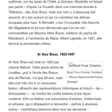
sublimes, sur les quais de l’Odet, à Quimper. Mordrelle ne faisait
pas partie – d’après Le Couédic dans une interview donnée à
Télérama – des Seiz Breur, mais son nom y a beaucoup été
associé, et c’est surtout lui qui va cristalliser les dérives
évoquées plus haut. A Bénodet, c’est l’incroyable villa blanche
Ker Magdalena
et sa tour démesurée que l’on ira voir :
commanditée par Maurice Heitz-Boyer, médecin du pacha de
Marrakech, à l’architecte de Rabat, Albert Laprade, en 1927, elle
domine la promenade côtière.
Ar Seiz Breur. 1923-1947
Ar Seiz Breur est créé en 1923 par
Jeanne Malivel. Cette jeune artiste de
René-Yves Creston, Nominoë
Loudéac, prof à l’école des Beaux-
– Musée départemental breton,
arts de Rennes, n’a que 28 ans, mais
Quimper
elle croit très fort à un renouveau
breton, affranchi des représentations folkloriques et kitsch – les
«
biniouseries »
– et montre les motifs bretons d’une façon
moderne. Elle va fédérer une soixantaine d’artistes, intellectuels
et artisans, qui s’attaqueront à réinventer – parfois à plusieurs
mains – l’esthétique bretonne dans tous les domaines :