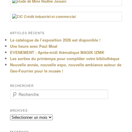
ARTICLES RÉCENTS
Le catalogue de l’exposition 2026 est disponible !
Une heure avec Paul Moal
EVENEMENT : Après-midi thématique MAGIK IZNIK
Les sorties du printemps pour compléter votre bibliothèque
Nouvelle année, nouvelle expo, nouvelle ambiance autour de
Geo-Fourrier pour le musée !
RECHERCHER
R
e
c
h
ARCHIVES
e
Archives
r
c
h
FACEBOOK