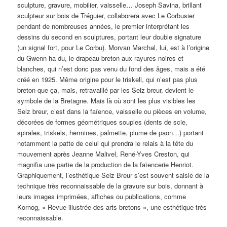
sculpture, gravure, mobilier, vaisselle… Joseph Savina, brillant
sculpteur sur bois de Tréguier, collaborera avec Le Corbusier
pendant de nombreuses années, le premier interprétant les
dessins du second en sculptures, portant leur double signature
(un signal fort, pour Le Corbu). Morvan Marchal, lui, est à l’origine
du Gwenn ha du, le drapeau breton aux rayures noires et
blanches, qui n’est donc pas venu du fond des âges, mais a été
créé en 1925. Même origine pour le triskell, qui n’est pas plus
breton que ça, mais, retravaillé par les Seiz breur, devient le
symbole de la Bretagne. Mais là où sont les plus visibles les
Seiz breur, c’est dans la faïence, vaisselle ou pièces en volume,
décorées de formes géométriques souples (dents de scie,
spirales, triskels, hermines, palmette, plume de paon…) portant
notamment la patte de celui qui prendra le relais à la tête du
mouvement après Jeanne Malivel, René-Yves Creston, qui
magnifia une partie de la production de la faïencerie Henriot.
Graphiquement, l’esthétique Seiz Breur s’est souvent saisie de la
technique très reconnaissable de la gravure sur bois, donnant à
leurs images imprimées, affiches ou publications, comme
Kornog, « Revue illustrée des arts bretons », une esthétique très
reconnaissable.