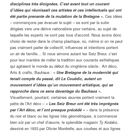
disciplines très éloignées. C’est avant tout un courant
d’idées qui réunissait ces artistes et ces intellectuels qui ont
été partie prenante de la mutation de la Bretagne ».
Ces idées
– commençons par évacuer le sujet – se sont par la suite
dirigées vers une dérive nationaliste pour certains, au sujet de
laquelle les experts ne sont pas tous d’accord. Nous avons donc
choisi de rester dans le champ plastique, où, même si on ne peut
pas vraiment parler de collectif, influences et intentions portent
un air de famille… Si nous aimons autant les Seiz Breur, c’est
pour leur manière de mêler la tradition aux courants esthétiques
qui agitaient le monde au début du vingtième siècle : Art déco,
Arts & crafts, Bauhaus :
« Une Bretagne de la modernité qui
tenait compte du passé, dit Le Couédic, autant un
mouvement d’idées qu’un mouvement artistique, qui se
rapproche dans ce sens davantage du Bauhaus ».
Visuellement, pourtant, certaines œuvres portent vraiment la
patte de l’Art déco –
« Les Seiz Breur ont été très imprégnés
par l’Art déco, et l’ont presque précédé »
– dans la présence
du noir et blanc ou les lignes très géométriques, à commencer
bien sûr par un chef d’œuvre, le splendide magasin
Ty Kodaks
,
dessiné en 1933 par Olivier Mordrelle, aux courbes et aux lignes