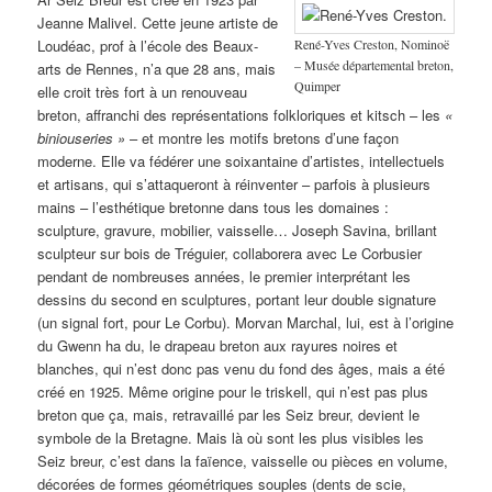
Jeanne Malivel. Cette jeune artiste de
René-Yves Creston, Nominoë
Loudéac, prof à l’école des Beaux-
– Musée départemental breton,
arts de Rennes, n’a que 28 ans, mais
Quimper
elle croit très fort à un renouveau
breton, affranchi des représentations folkloriques et kitsch – les
«
biniouseries »
– et montre les motifs bretons d’une façon
moderne. Elle va fédérer une soixantaine d’artistes, intellectuels
et artisans, qui s’attaqueront à réinventer – parfois à plusieurs
mains – l’esthétique bretonne dans tous les domaines :
sculpture, gravure, mobilier, vaisselle… Joseph Savina, brillant
sculpteur sur bois de Tréguier, collaborera avec Le Corbusier
pendant de nombreuses années, le premier interprétant les
dessins du second en sculptures, portant leur double signature
(un signal fort, pour Le Corbu). Morvan Marchal, lui, est à l’origine
du Gwenn ha du, le drapeau breton aux rayures noires et
blanches, qui n’est donc pas venu du fond des âges, mais a été
créé en 1925. Même origine pour le triskell, qui n’est pas plus
breton que ça, mais, retravaillé par les Seiz breur, devient le
symbole de la Bretagne. Mais là où sont les plus visibles les
Seiz breur, c’est dans la faïence, vaisselle ou pièces en volume,
décorées de formes géométriques souples (dents de scie,