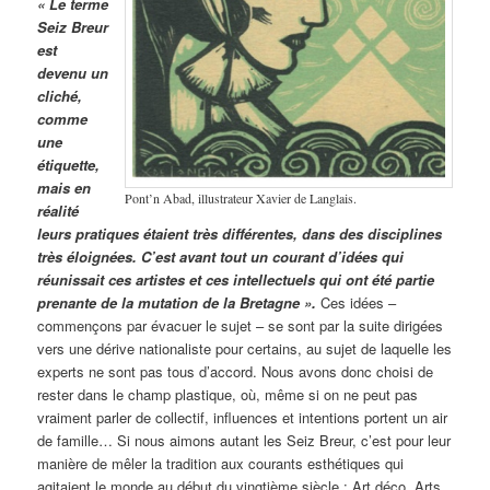
« Le terme
Seiz Breur
est
devenu un
cliché,
comme
une
étiquette,
mais en
Pont’n Abad, illustrateur Xavier de Langlais.
réalité
leurs pratiques étaient très différentes, dans des disciplines
très éloignées. C’est avant tout un courant d’idées qui
réunissait ces artistes et ces intellectuels qui ont été partie
prenante de la mutation de la Bretagne ».
Ces idées –
commençons par évacuer le sujet – se sont par la suite dirigées
vers une dérive nationaliste pour certains, au sujet de laquelle les
experts ne sont pas tous d’accord. Nous avons donc choisi de
rester dans le champ plastique, où, même si on ne peut pas
vraiment parler de collectif, influences et intentions portent un air
de famille… Si nous aimons autant les Seiz Breur, c’est pour leur
manière de mêler la tradition aux courants esthétiques qui
agitaient le monde au début du vingtième siècle : Art déco, Arts