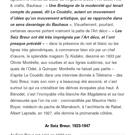
& crafts, Bauhaus :
« Une Bretagne de la modernité qui tenait
compte du passé, dit Le Couédic, autant un mouvement
d’idées qu’un mouvement artistique, qui se rapproche dans
ce sens davantage du Bauhaus ».
Visuellement, pourtant,
certaines œuvres portent vraiment la patte de l’Art déco –
« Les
Seiz Breur ont été très imprégnés par l’Art déco, et l’ont
presque précédé »
– dans la présence du noir et blanc ou les
lignes très géométriques, à commencer bien sûr par un chef
d’œuvre, le splendide magasin
Ty Kodaks
, dessiné en 1933 par
Olivier Mordrelle, aux courbes et aux lignes sublimes, sur les
quais de l’Odet, à Quimper. Mordrelle ne faisait pas partie –
d’après Le Couédic dans une interview donnée à Télérama – des
Seiz Breur, mais son nom y a beaucoup été associé, et c’est
surtout lui qui va cristalliser les dérives évoquées plus haut. A
Bénodet, c’est l’incroyable villa blanche
Ker Magdalena
et sa tour
démesurée que l’on ira voir : commanditée par Maurice Heitz-
Boyer, médecin du pacha de Marrakech, à l’architecte de Rabat,
Albert Laprade, en 1927, elle domine la promenade côtière.
Ar Seiz Breur. 1923-1947
Ar Seiz Breur est créé en 1923 par