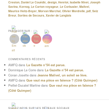
Creston
,
Daniel Le Couédic
,
design
,
Henriot
,
Isabelle Nivet
,
Joseph
Savina
,
Kornog
,
Le Carton voyageur
,
Le Corbusier
,
Malivel
,
Maurice Heitz-Boyer
,
Morvan Marchal
,
Olivier Mordrelle
,
pdf
,
Seiz
Breur
,
Sorties de Secours
,
Xavier de Langlais
PARTAGER SUR :
COMMENTAIRES RÉCENTS
AMFQ
dans
La Gazette n°54 est parue.
Dominique Le Corre
dans
La Gazette n°54 est parue.
Conan Josette
dans
Jeanne Malivel, un soleil se lève.
AMFQ
dans
Que vaut ma pièce en faïence ? (Côté Quimper)
Peillet-Ducatel Martine
dans
Que vaut ma pièce en faïence ?
(Côté Quimper)
SUIVEZ-NOUS SUR LES RÉSEAUX SOCIAUX