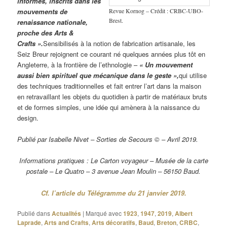
informés, inscrits dans les
Revue Kornog – Crédit : CRBC-UBO-
mouvements de
Brest.
renaissance nationale,
proche des Arts &
Crafts ».
Sensibilisés à la notion de fabrication artisanale, les
Seiz Breur rejoignent ce courant né quelques années plus tôt en
Angleterre, à la frontière de l’ethnologie –
« Un mouvement
aussi bien spirituel que mécanique dans le geste »,
qui utilise
des techniques traditionnelles et fait entrer l’art dans la maison
en retravaillant les objets du quotidien à partir de matériaux bruts
et de formes simples, une idée qui amènera à la naissance du
design.
Publié par Isabelle Nivet – Sorties de Secours © – Avril 2019.
Informations pratiques : Le Carton voyageur – Musée de la carte
postale – Le Quatro – 3 avenue Jean Moulin – 56150 Baud.
Cf. l’article du Télégramme du 21 janvier 2019.
Publié dans
Actualités
|
Marqué avec
1923
,
1947
,
2019
,
Albert
Laprade
,
Arts and Crafts
,
Arts décoratifs
,
Baud
,
Breton
,
CRBC
,