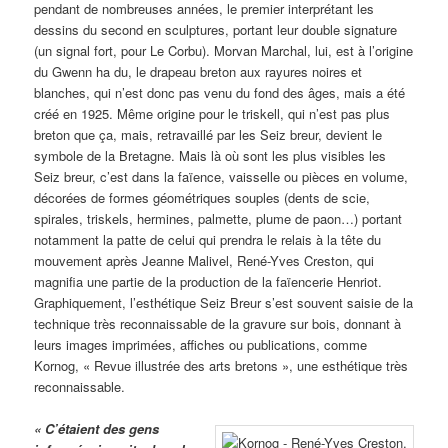
pendant de nombreuses années, le premier interprétant les
dessins du second en sculptures, portant leur double signature
(un signal fort, pour Le Corbu). Morvan Marchal, lui, est à l’origine
du Gwenn ha du, le drapeau breton aux rayures noires et
blanches, qui n’est donc pas venu du fond des âges, mais a été
créé en 1925. Même origine pour le triskell, qui n’est pas plus
breton que ça, mais, retravaillé par les Seiz breur, devient le
symbole de la Bretagne. Mais là où sont les plus visibles les
Seiz breur, c’est dans la faïence, vaisselle ou pièces en volume,
décorées de formes géométriques souples (dents de scie,
spirales, triskels, hermines, palmette, plume de paon…) portant
notamment la patte de celui qui prendra le relais à la tête du
mouvement après Jeanne Malivel, René-Yves Creston, qui
magnifia une partie de la production de la faïencerie Henriot.
Graphiquement, l’esthétique Seiz Breur s’est souvent saisie de la
technique très reconnaissable de la gravure sur bois, donnant à
leurs images imprimées, affiches ou publications, comme
Kornog, « Revue illustrée des arts bretons », une esthétique très
reconnaissable.
« C’étaient des gens