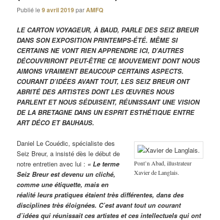
Publié le
9 avril 2019
par
AMFQ
LE CARTON VOYAGEUR, À BAUD, PARLE DES SEIZ BREUR
DANS SON EXPOSITION PRINTEMPS-ÉTÉ. MÊME SI
CERTAINS NE VONT RIEN APPRENDRE ICI, D’AUTRES
DÉCOUVRIRONT PEUT-ÊTRE CE MOUVEMENT DONT NOUS
AIMONS VRAIMENT BEAUCOUP CERTAINS ASPECTS.
COURANT D’IDÉES AVANT TOUT, LES SEIZ BREUR ONT
ABRITÉ DES ARTISTES DONT LES ŒUVRES NOUS
PARLENT ET NOUS SÉDUISENT, RÉUNISSANT UNE VISION
DE LA BRETAGNE DANS UN ESPRIT ESTHÉTIQUE ENTRE
ART DÉCO ET BAUHAUS.
Daniel Le Couédic, spécialiste des
Seiz Breur, a insisté dès le début de
Pont’n Abad, illustrateur
notre entretien avec lui :
« Le terme
Xavier de Langlais.
Seiz Breur est devenu un cliché,
comme une étiquette, mais en
réalité leurs pratiques étaient très différentes, dans des
disciplines très éloignées. C’est avant tout un courant
d’idées qui réunissait ces artistes et ces intellectuels qui ont