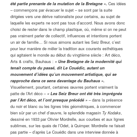
été partie prenante de la mutation de la Bretagne ».
Ces idées
– commençons par évacuer le sujet – se sont par la suite
dirigées vers une dérive nationaliste pour certains, au sujet de
laquelle les experts ne sont pas tous d’accord. Nous avons donc
choisi de rester dans le champ plastique, où, même si on ne peut
pas vraiment parler de collectif, influences et intentions portent
un air de famille… Si nous aimons autant les Seiz Breur, c’est
pour leur manière de mêler la tradition aux courants esthétiques
qui agitaient le monde au début du vingtième siècle : Art déco,
Arts & crafts, Bauhaus :
« Une Bretagne de la modernité qui
tenait compte du passé, dit Le Couédic, autant un
mouvement d’idées qu’un mouvement artistique, qui se
rapproche dans ce sens davantage du Bauhaus ».
Visuellement, pourtant, certaines œuvres portent vraiment la
patte de l’Art déco –
« Les Seiz Breur ont été très imprégnés
par l’Art déco, et l’ont presque précédé »
– dans la présence
du noir et blanc ou les lignes très géométriques, à commencer
bien sûr par un chef d’œuvre, le splendide magasin
Ty Kodaks
,
dessiné en 1933 par Olivier Mordrelle, aux courbes et aux lignes
sublimes, sur les quais de l’Odet, à Quimper. Mordrelle ne faisait
pas partie – d’après Le Couédic dans une interview donnée à