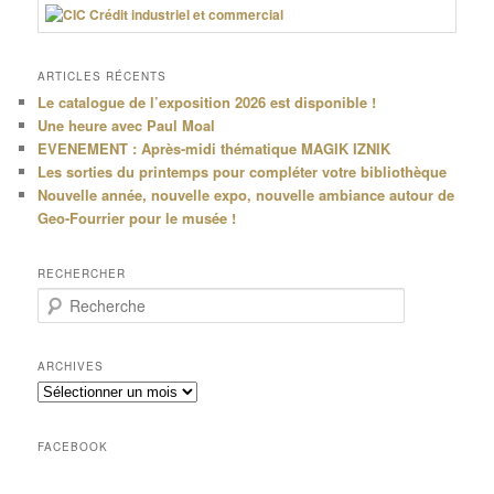
ARTICLES RÉCENTS
Le catalogue de l’exposition 2026 est disponible !
Une heure avec Paul Moal
EVENEMENT : Après-midi thématique MAGIK IZNIK
Les sorties du printemps pour compléter votre bibliothèque
Nouvelle année, nouvelle expo, nouvelle ambiance autour de
Geo-Fourrier pour le musée !
RECHERCHER
R
e
c
h
ARCHIVES
e
Archives
r
c
h
FACEBOOK
e