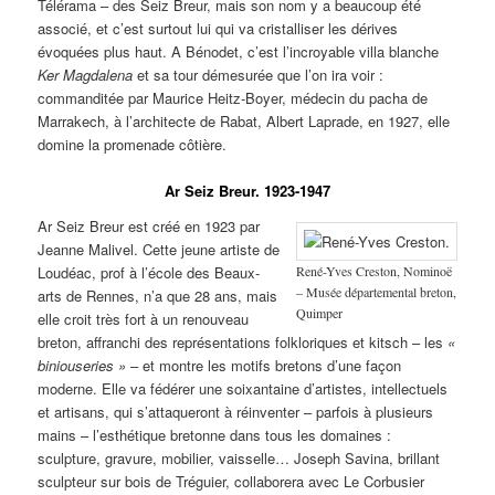
Télérama – des Seiz Breur, mais son nom y a beaucoup été
associé, et c’est surtout lui qui va cristalliser les dérives
évoquées plus haut. A Bénodet, c’est l’incroyable villa blanche
Ker Magdalena
et sa tour démesurée que l’on ira voir :
commanditée par Maurice Heitz-Boyer, médecin du pacha de
Marrakech, à l’architecte de Rabat, Albert Laprade, en 1927, elle
domine la promenade côtière.
Ar Seiz Breur. 1923-1947
Ar Seiz Breur est créé en 1923 par
Jeanne Malivel. Cette jeune artiste de
René-Yves Creston, Nominoë
Loudéac, prof à l’école des Beaux-
– Musée départemental breton,
arts de Rennes, n’a que 28 ans, mais
Quimper
elle croit très fort à un renouveau
breton, affranchi des représentations folkloriques et kitsch – les
«
biniouseries »
– et montre les motifs bretons d’une façon
moderne. Elle va fédérer une soixantaine d’artistes, intellectuels
et artisans, qui s’attaqueront à réinventer – parfois à plusieurs
mains – l’esthétique bretonne dans tous les domaines :
sculpture, gravure, mobilier, vaisselle… Joseph Savina, brillant
sculpteur sur bois de Tréguier, collaborera avec Le Corbusier