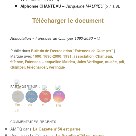
Alphonse CHANTEAU
–
Jacqueline MALRIEU
(p 7 à 8).
Télécharger le document
Association « Faïences de Quimper 1690-2090 » ©
Publié dans
Bulletin de l'association "Faïences de Quimper"
|
Marqué avec
1690
,
1690-2090
,
1991
,
association
,
Chanteau
,
faïence
,
Faïences
,
Jacqueline Malrieu
,
Jules Verlingue
,
musée
,
pdf
,
Quimper
,
télécharger
,
verlingue
PARTAGER SUR :
COMMENTAIRES RÉCENTS
AMFQ
dans
La Gazette n°54 est parue.
Dominique Le Corre
dans
La Gazette n°54 est parue.