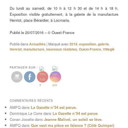
Du lundi au samedi, de 10 h à 12 h 30 et de 14 h à 18 h.
Exposition visible gratuitement, à la galerie de la manufacture
Henriot, place Bérardier, à Locmaria.
Publié le 20/07/2016 – © Ouest-France
Publié dans
Actualités
|
Marqué avec
2016
,
exposition
,
galerie
,
Henriot
,
manufacture
,
nouveaux réalistes
,
Ouest-France
,
Villeglé
PARTAGER SUR :
COMMENTAIRES RÉCENTS
AMFQ
dans
La Gazette n°54 est parue.
Dominique Le Corre
dans
La Gazette n°54 est parue.
Conan Josette
dans
Jeanne Malivel, un soleil se lève.
AMFQ
dans
Que vaut ma pièce en faïence ? (Côté Quimper)