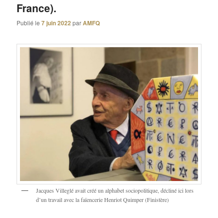
France).
Publié le
7 juin 2022
par
AMFQ
Jacques Villeglé avait créé un alphabet sociopolitique, décliné ici lors
d’un travail avec la faïencerie Henriot Quimper (Finistère)