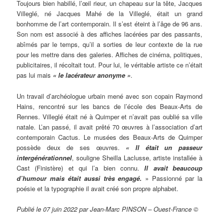
Toujours bien habillé, l’œil rieur, un chapeau sur la tête, Jacques
Villeglé, né Jacques Mahé de la Villeglé, était un grand
bonhomme de l’art contemporain. Il s’est éteint à l’âge de 96 ans.
Son nom est associé à des affiches lacérées par des passants,
abîmés par le temps, qu’il a sorties de leur contexte de la rue
pour les mettre dans des galeries. Affiches de cinéma, politiques,
publicitaires, il récoltait tout. Pour lui, le véritable artiste ce n’était
pas lui mais
« le lacérateur anonyme »
.
Un travail d’archéologue urbain mené avec son copain Raymond
Hains, rencontré sur les bancs de l’école des Beaux-Arts de
Rennes. Villeglé était né à Quimper et n’avait pas oublié sa ville
natale. L’an passé, il avait prêté 70 œuvres à l’association d’art
contemporain Cactus. Le musées des Beaux-Arts de Quimper
possède deux de ses œuvres.
« Il était un passeur
intergénérationnel
, souligne Sheilla Laclusse, artiste installée à
Cast (Finistère) et qui l’a bien connu.
Il avait beaucoup
d’humour mais était aussi très engagé.
» Passionné par la
poésie et la typographie il avait créé son propre alphabet.
Publié le 07 juin 2022 par Jean-Marc PINSON – Ouest-France ©