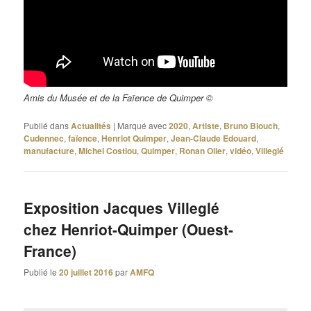
Amis du Musée et de la Faïence de Quimper ©
Publié dans
Actualités
|
Marqué avec
2020
,
Artiste
,
Bruno Blouch
,
Cudennec
,
faïence
,
Henriot Quimper
,
Jean-Claude Edouard
,
manufacture
,
Michel Costiou
,
Quimper
,
Ronan Olier
,
vidéo
,
Villeglé
Exposition Jacques Villeglé
chez Henriot-Quimper (Ouest-
France)
Publié le
20 juillet 2016
par
AMFQ