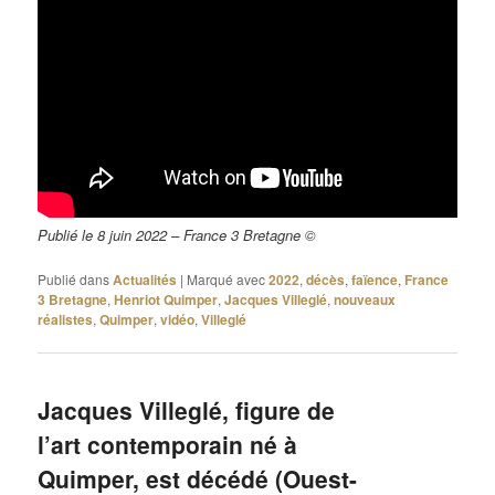
Publié le 8 juin 2022 – France 3 Bretagne ©
Publié dans
Actualités
|
Marqué avec
2022
,
décès
,
faïence
,
France
3 Bretagne
,
Henriot Quimper
,
Jacques Villeglé
,
nouveaux
réalistes
,
Quimper
,
vidéo
,
Villeglé
Jacques Villeglé, figure de
l’art contemporain né à
Quimper, est décédé (Ouest-