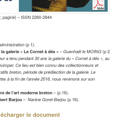
r
, paginé) – ISSN 2260-2844
administration
(p 1).
la galerie « Le Cornet à dés »
–
Guenhaël le MOING
(p 2
r a tenu pendant 30 ans la galerie du « Cornet à dés », au
uimper. Ce lieu est bien connu des collectionneurs et
ifs breton, période de prédilection de la galerie. Le
es à la fin de l’année 2016, nous revenons sur son
re de l’art moderne breton
– (p 16).
bert Barjou
–
Nanine Goret-Barjou
(p 16).
lécharger le document