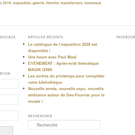
c
2016
,
exposition
,
galerie
,
Henriot
,
manufacture
,
nouveaux
 SOCIAUX
ARTICLES RÉCENTS
FACEBOO
Le catalogue de l’exposition 2026 est
disponible !
Une heure avec Paul Moal
EVENEMENT : Après-midi thématique
MAGIK IZNIK
ATION
Les sorties du printemps pour compléter
votre bibliothèque
Nouvelle année, nouvelle expo, nouvelle
ambiance autour de Geo-Fourrier pour le
musée !
RECHERCHER
R
e
c