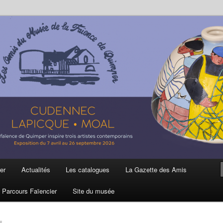
ière
 et de la Faïence de Quimper
er
Actualités
Les catalogues
La Gazette des Amis
Parcours Faïencier
Site du musée