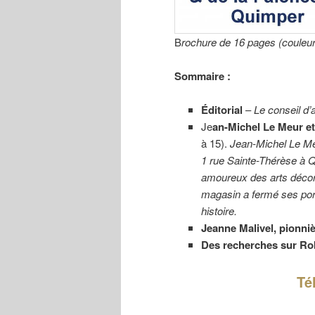
B
rochure de 16 pages (couleu
Sommaire :
Éditorial
–
Le conseil d’
Je
an-Michel Le Meur et 
à 15).
Jean-Michel Le Meu
1 rue Sainte-Thérèse à Q
amoureux des arts décorat
magasin a fermé ses port
histoire.
Jeanne Malivel, pionniè
Des recherches sur Ro
Té