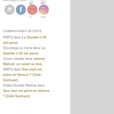
PARTAGER SUR :
COMMENTAIRES RÉCENTS
AMFQ
dans
La Gazette n°54
est parue.
Dominique Le Corre
dans
La
Gazette n°54 est parue.
Conan Josette
dans
Jeanne
Malivel, un soleil se lève.
AMFQ
dans
Que vaut ma
pièce en faïence ? (Côté
Quimper)
Peillet-Ducatel Martine
dans
Que vaut ma pièce en faïence
? (Côté Quimper)