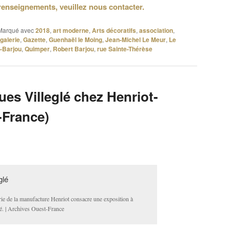
renseignements, veuillez nous contacter.
Marqué avec
2018
,
art moderne
,
Arts décoratifs
,
association
,
galerie
,
Gazette
,
Guenhaël le Moing
,
Jean-Michel Le Meur
,
Le
-Barjou
,
Quimper
,
Robert Barjou
,
rue Sainte-Thérèse
es Villeglé chez Henriot-
-France)
rie de la manufacture Henriot consacre une exposition à
é. | Archives Ouest-France