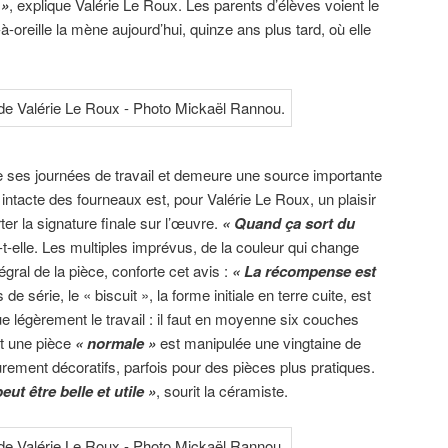
 »
, explique Valérie Le Roux. Les parents d’élèves voient le
à-oreille la mène aujourd’hui, quinze ans plus tard, où elle
e ses journées de travail et demeure une source importante
r intacte des fourneaux est, pour Valérie Le Roux, un plaisir
er la signature finale sur l’œuvre.
« Quand ça sort du
-t-elle. Les multiples imprévus, de la couleur qui change
gral de la pièce, conforte cet avis :
« La récompense est
 de série, le « biscuit », la forme initiale en terre cuite, est
ue légèrement le travail : il faut en moyenne six couches
et une pièce
« normale »
est manipulée une vingtaine de
urement décoratifs, parfois pour des pièces plus pratiques.
ut être belle et utile »
, sourit la céramiste.