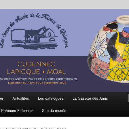
ière
 et de la Faïence de Quimper
er
Actualités
Les catalogues
La Gazette des Amis
Parcours Faïencier
Site du musée