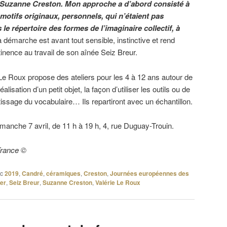
 Suzanne Creston. Mon approche a d’abord consisté à
s motifs originaux, personnels, qui n’étaient pas
le répertoire des formes de l’imaginaire collectif, à
Sa démarche est avant tout sensible, instinctive et rend
nence au travail de son aînée Seiz Breur.
 Le Roux propose des ateliers pour les 4 à 12 ans autour de
éalisation d’un petit objet, la façon d’utiliser les outils ou de
ntissage du vocabulaire… Ils repartiront avec un échantillon.
imanche 7 avril, de 11 h à 19 h, 4, rue Duguay-Trouin.
France ©
c
2019
,
Candré
,
céramiques
,
Creston
,
Journées européennes des
er
,
Seiz Breur
,
Suzanne Creston
,
Valérie Le Roux