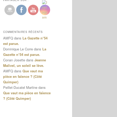
PARTAGER SUR :
COMMENTAIRES RÉCENTS
AMFQ
dans
La Gazette n°54
est parue.
Dominique Le Corre
dans
La
Gazette n°54 est parue.
Conan Josette
dans
Jeanne
Malivel, un soleil se lève.
AMFQ
dans
Que vaut ma
pièce en faïence ? (Côté
Quimper)
Peillet-Ducatel Martine
dans
Que vaut ma pièce en faïence
? (Côté Quimper)