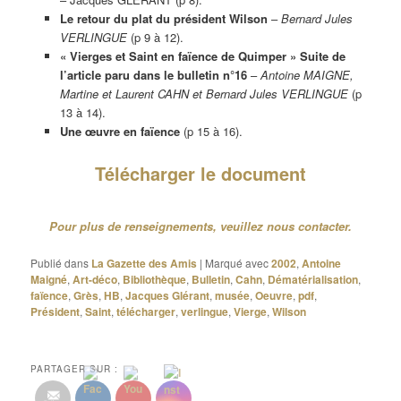
Le retour du plat du président Wilson
–
Bernard Jules
VERLINGUE
(p 9 à 12).
« Vierges et Saint en faïence de Quimper » Suite de
l’article paru dans le bulletin n°16
–
Antoine MAIGNE,
Martine et Laurent CAHN et Bernard Jules VERLINGUE
(p
13 à 14).
Une œuvre en faïence
(p 15 à 16).
Télécharger le document
Pour plus de renseignements, veuillez nous contacter.
Publié dans
La Gazette des Amis
|
Marqué avec
2002
,
Antoine
Maigné
,
Art-déco
,
Bibliothèque
,
Bulletin
,
Cahn
,
Dématérialisation
,
faïence
,
Grès
,
HB
,
Jacques Glérant
,
musée
,
Oeuvre
,
pdf
,
Président
,
Saint
,
télécharger
,
verlingue
,
Vierge
,
Wilson
PARTAGER SUR :