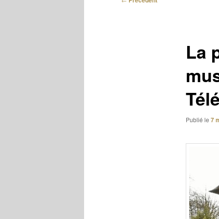
Précédent
des
articles
La 
mus
Tél
Publié le
7 