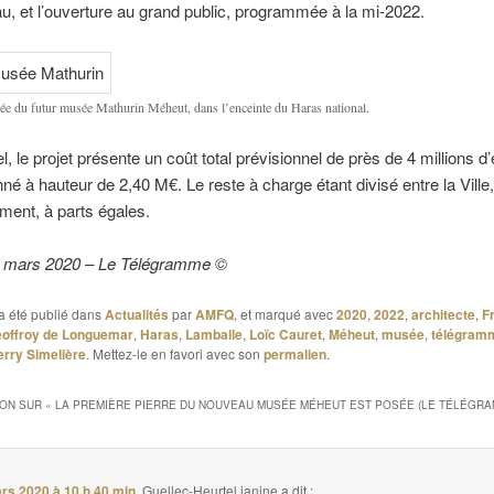
u, et l’ouverture au grand public, programmée à la mi-2022.
rée du futur musée Mathurin Méheut, dans l’enceinte du Haras national.
l, le projet présente un coût total prévisionnel de près de 4 millions d
né à hauteur de 2,40 M€. Le reste à charge étant divisé entre la Ville, 
ment, à parts égales.
 6 mars 2020 – Le Télégramme ©
a été publié dans
Actualités
par
AMFQ
, et marqué avec
2020
,
2022
,
architecte
,
F
offroy de Longuemar
,
Haras
,
Lamballe
,
Loïc Cauret
,
Méheut
,
musée
,
télégram
erry Simelière
. Mettez-le en favori avec son
permalien
.
ION SUR «
LA PREMIÈRE PIERRE DU NOUVEAU MUSÉE MÉHEUT EST POSÉE (LE TÉLÉGRA
rs 2020 à 10 h 40 min
,
Guellec-Heurtel janine
a dit :