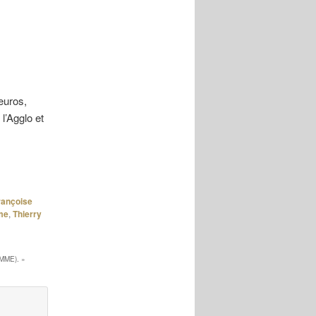
’euros,
l’Agglo et
rançoise
me
,
Thierry
MME).
»