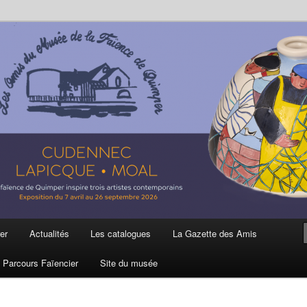
ière
 et de la Faïence de Quimper
er
Actualités
Les catalogues
La Gazette des Amis
Parcours Faïencier
Site du musée