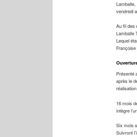
Lamballe, 
vendredi a
Au fil des
Lamballe T
Lequel éta
Françoise 
Ouverture
Présenté au
après le d
réalisatio
16 mois de
intègre l’u
Six mois s
Suivront l