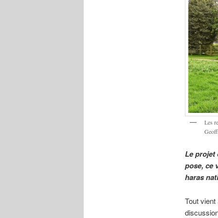
Les r
Geoff
Le projet
pose, ce v
haras nat
Tout vient
discussion