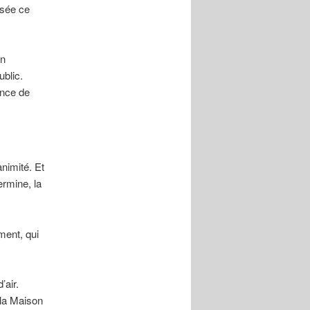
osée ce
on
ublic.
ence de
animité. Et
ermine, la
ment, qui
’air.
 la Maison