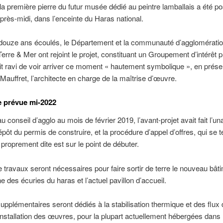
la première pierre du futur musée dédié au peintre lamballais a été p
près-midi, dans l’enceinte du Haras national.
 douze ans écoulés, le Département et la communauté d’agglomérati
erre & Mer ont rejoint le projet, constituant un Groupement d’intérêt p
it ravi de voir arriver ce moment « hautement symbolique », en prés
Mauffret, l’architecte en charge de la maîtrise d’œuvre.
 prévue mi-2022
 conseil d’agglo au mois de février 2019, l’avant-projet avait fait l’un
épôt du permis de construire, et la procédure d’appel d’offres, qui se t
n proprement dite est sur le point de débuter.
 travaux seront nécessaires pour faire sortir de terre le nouveau bâti
ne des écuries du haras et l’actuel pavillon d’accueil.
upplémentaires seront dédiés à la stabilisation thermique et des flux d
’installation des œuvres, pour la plupart actuellement hébergées dans