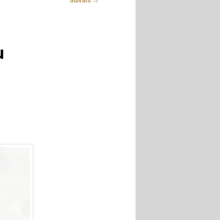
Suivant
u