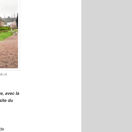
M) et
e, avec la
site du
 de