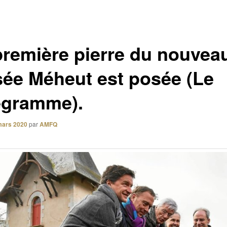
première pierre du nouvea
ée Méheut est posée (Le
égramme).
mars 2020
par
AMFQ