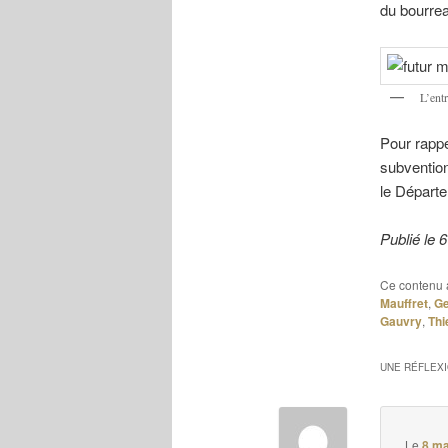
du bourrea
L’ent
Pour rappe
subvention
le Départe
Publié le
Ce contenu 
Mauffret
,
Ge
Gauvry
,
Thi
UNE RÉFLEX
Le
8 ma