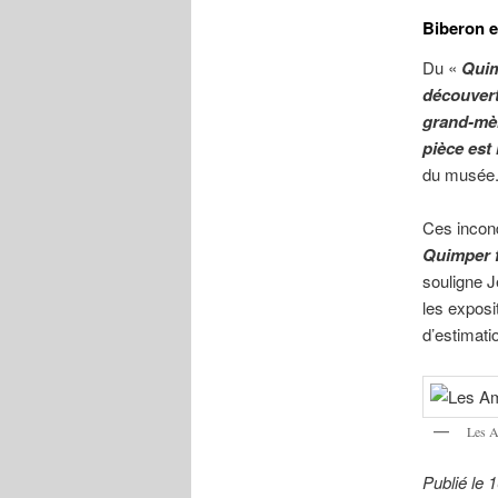
Biberon e
Du «
Quim
découvert 
grand-mè
pièce est
du musée
Ces incon
Quimper fa
souligne J
les exposi
d’estimati
Les A
Publié le