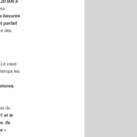
 20 000 à
era
es bavures
t parfait
se des
. Le vase
 temps les
ptures,
mis du
1 et le
. Ils
s »
.