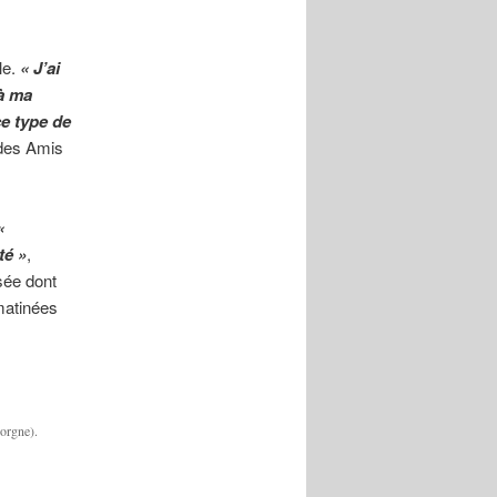
le.
« J’ai
 à ma
e type de
 des Amis
«
té »
,
sée dont
matinées
orgne).