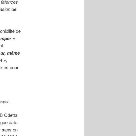
e faïences
asion de
nibilité de
imper »
nt
leur, même
t »
,
lisés pour
orgne).
HB Odetta.
ngue date
, sans en