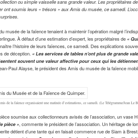
ollection ou simple vaisselle sans grande valeur. Les propriétaires d
r ont soumis leurs « trésors » aux Amis du musée, ce samedi. L’occ
urprises.
u musée de la faïence tenaient à maintenir l’opération malgré l’indispo
rlingue. À défaut d’une estimation d’expert, les propriétaires de
« Qu
naître l’histoire de leurs faïences, ce samedi. Des explications souve
 de déception.
« Les services de tables n’ont plus de grande va
résentent souvent une valeur affective pour ceux qui les détiennen
ean-Paul Alayse, le président des Amis du musée de la faïence mobi
.
mis de la faïence organisaient une matinée d’estimations, ce samedi. (Le Télégramme/Jean Le B
ièce soumise aux collectionneurs avisés de l’association, un vase 
le pièce »
, commente le président de l’association. Un héritage de lo
rite détient d’une tante qui en faisait commerce rue de Siam à Brest