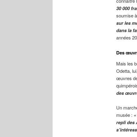
connaître 
30 000 fr
soumise à 
sur les m
dans la f
années 20
Des œuvre
Mais les b
Odetta, lu
œuvres de 
quimpérois
des œuvre
Un marché 
musée :
«
repli des 
s’intéres