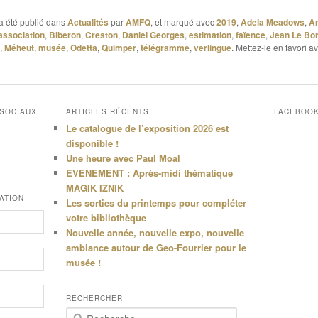
a été publié dans
Actualités
par
AMFQ
, et marqué avec
2019
,
Adela Meadows
,
A
association
,
Biberon
,
Creston
,
Daniel Georges
,
estimation
,
faïence
,
Jean Le Bo
,
Méheut
,
musée
,
Odetta
,
Quimper
,
télégramme
,
verlingue
. Mettez-le en favori a
 SOCIAUX
ARTICLES RÉCENTS
FACEBOO
Le catalogue de l’exposition 2026 est
disponible !
Une heure avec Paul Moal
EVENEMENT : Après-midi thématique
MAGIK IZNIK
ATION
Les sorties du printemps pour compléter
votre bibliothèque
Nouvelle année, nouvelle expo, nouvelle
ambiance autour de Geo-Fourrier pour le
musée !
RECHERCHER
R