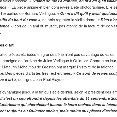
la valeur précise.
« Quand on me l’a donnée, on m’a dit qu’il valait
ancs »
. La pièce unique et bien conservée a été photographiée. Elle s
l’expertise de Bernard Verlingue.
« On m’a dit qu’il y avait quelqu
otifs du haut du vase »
, semble regretter la vieille dame.
« Rien n’es
aïence »
, corrige un ami du musée, pas étonné de la facture de ce va
.
s d’art
elles pièces réalisées en grande série n’ont pas davantage de valeur
i, témoigne de l’arrivée de Jules Verlingue à Quimper. Comme en leur
Mathurin Méheut ou de Creston ont marqué l’histoire de la faïence
e. Des pièces d’artistes très recherchées.
« Ce sont de vraies scul
s d’art »
, souligne Jean-Paul Alayse.
dynamique jusqu’à la fin du siècle dernier, selon le président des a
 Il s’est un peu effondré depuis les attentats du 11 septembre 200
Américains qui cherchaient jusque-là leurs racines dans la faïence
sent toujours au Quimper ancien, mais moins aux pièces d’artiste