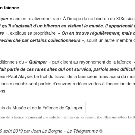
n faïence
per »
ancien relativement rare. À l’image de ce biberon du XIXe sièc
qu’il s’agissait d’un biberon en visitant le musée. Il appartenait
re »
, explique sa propriétaire.
« On en trouve régulièrement, mais c
 recherché par certains collectionneurs »
, sourit un autre membre
.
ditionnels du
« Quimper »
participent au rayonnement de la faïence.
it partie de ces rares sites qui ont survécu, parfois avec difficul
ean-Paul Alayse. Le fruit du travail de la faïencerie mais aussi du mu
tions s’enrichissent parfois d’œuvres redécouvertes à l’occasion de 
ons.
mis de la faïence organisaient une matinée d’estimations, ce samedi. (Le Télégramme/Jean Le B
 10 août 2019 par Jean Le Borgne – Le Télégramme ©