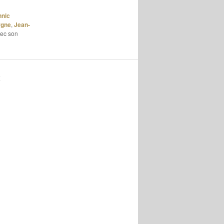
nnic
rgne
,
Jean-
vec son
K