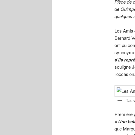
Pièce de c
de Quimpe
quelques s
Les Amis d
Bernard Ve
ont pu con
synonymes
s’ils rep
souligne J
l’occasion
Les A
Première p
« Une bel
que Margue