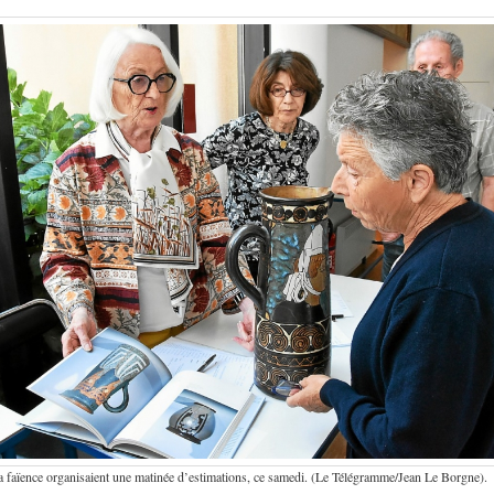
 faïence organisaient une matinée d’estimations, ce samedi. (Le Télégramme/Jean Le Borgne).