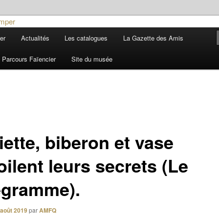
ière
er
Actualités
Les catalogues
La Gazette des Amis
 et de la Faïence de Quimper
Parcours Faïencier
Site du musée
ette, biberon et vase
ilent leurs secrets (Le
égramme).
 août 2019
par
AMFQ