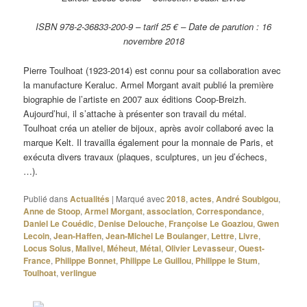
ISBN 978-2-36833-200-9 – tarif 25 € – Date de parution : 16
novembre 2018
Pierre Toulhoat (1923-2014) est connu pour sa collaboration avec
la manufacture Keraluc. Armel Morgant avait publié la première
biographie de l’artiste en 2007 aux éditions Coop-Breizh.
Aujourd’hui, il s’attache à présenter son travail du métal.
Toulhoat créa un atelier de bijoux, après avoir collaboré avec la
marque Kelt. Il travailla également pour la monnaie de Paris, et
exécuta divers travaux (plaques, sculptures, un jeu d’échecs,
…).
Publié dans
Actualités
|
Marqué avec
2018
,
actes
,
André Soubigou
,
Anne de Stoop
,
Armel Morgant
,
association
,
Correspondance
,
Daniel Le Couédic
,
Denise Delouche
,
Françoise Le Goaziou
,
Gwen
Lecoin
,
Jean-Haffen
,
Jean-Michel Le Boulanger
,
Lettre
,
Livre
,
Locus Solus
,
Malivel
,
Méheut
,
Métal
,
Olivier Levasseur
,
Ouest-
France
,
Philippe Bonnet
,
Philippe Le Guillou
,
Philippe le Stum
,
Toulhoat
,
verlingue