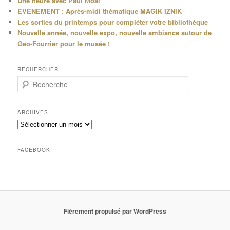
Une heure avec Paul Moal
EVENEMENT : Après-midi thématique MAGIK IZNIK
Les sorties du printemps pour compléter votre bibliothèque
Nouvelle année, nouvelle expo, nouvelle ambiance autour de
Geo-Fourrier pour le musée !
RECHERCHER
R
e
c
h
ARCHIVES
e
Archives
r
c
h
FACEBOOK
e
Fièrement propulsé par WordPress