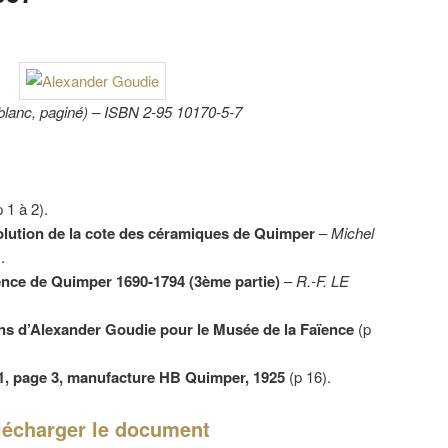
 blanc, paginé) – ISBN 2-95 10170-5-7
 1 à 2).
lution de la cote des céramiques de Quimper
–
Michel
.
nce de Quimper 1690-1794 (3ème partie)
–
R.-F. LE
ns d’Alexander Goudie pour le Musée de la Faïence
(p
°1, page 3, manufacture HB Quimper, 1925
(p 16).
lécharger le document