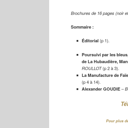
Brochures de 16 pages (noir e
Sommaire :
Éditorial
(p 1).
Poursuivi par les bleus
de La Hubaudière, Manu
ROULLOT
(p 2 à 3).
La Manufacture de Faïe
(p 4 à 14).
Alexander GOUDIE
–
B
Té
Pour plus de