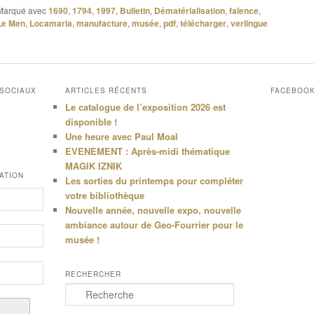
Marqué avec
1690
,
1794
,
1997
,
Bulletin
,
Dématérialisation
,
faïence
,
Le Men
,
Locamaria
,
manufacture
,
musée
,
pdf
,
télécharger
,
verlingue
 SOCIAUX
ARTICLES RÉCENTS
FACEBOO
Le catalogue de l’exposition 2026 est
disponible !
Une heure avec Paul Moal
EVENEMENT : Après-midi thématique
MAGIK IZNIK
ATION
Les sorties du printemps pour compléter
votre bibliothèque
Nouvelle année, nouvelle expo, nouvelle
ambiance autour de Geo-Fourrier pour le
musée !
RECHERCHER
R
e