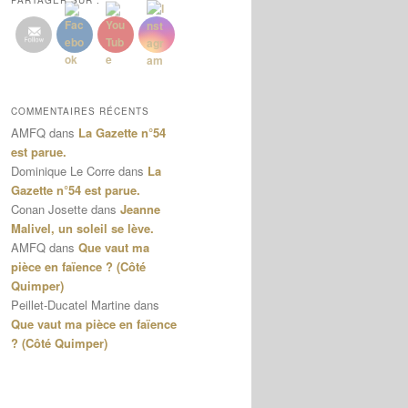
PARTAGER SUR :
COMMENTAIRES RÉCENTS
AMFQ
dans
La Gazette n°54
est parue.
Dominique Le Corre
dans
La
Gazette n°54 est parue.
Conan Josette
dans
Jeanne
Malivel, un soleil se lève.
AMFQ
dans
Que vaut ma
pièce en faïence ? (Côté
Quimper)
Peillet-Ducatel Martine
dans
Que vaut ma pièce en faïence
? (Côté Quimper)