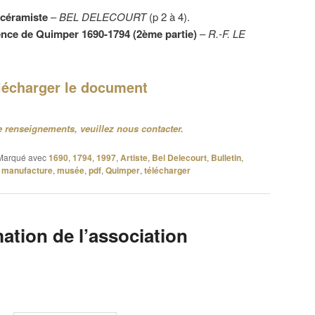
 céramiste
–
BEL DELECOURT
(p 2 à 4).
ence de Quimper 1690-1794 (2ème partie)
–
R.-F. LE
lécharger le document
 renseignements, veuillez nous contacter.
Marqué avec
1690
,
1794
,
1997
,
Artiste
,
Bel Delecourt
,
Bulletin
,
,
manufacture
,
musée
,
pdf
,
Quimper
,
télécharger
mation de l’association