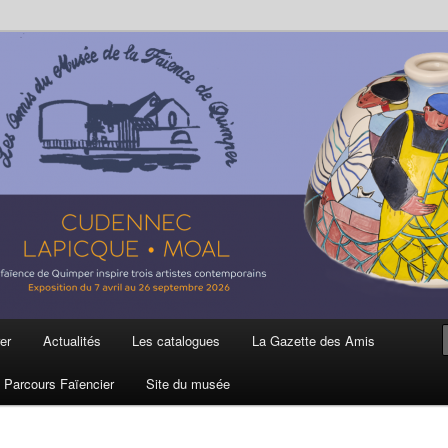
ière
 et de la Faïence de Quimper
er
Actualités
Les catalogues
La Gazette des Amis
Parcours Faïencier
Site du musée