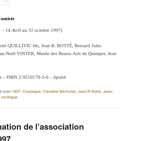
ramiste
n – 14 Avril au 31 octobre 1997)
né QUILLIVIC fils, Jean R. ROTT
É
, Bernard Jules
an-Noël VINTER, Musée des Beaux-Arts de Quimper, Jean
es – ISBN 2-9510170-3-0 –
épuisé
é avec
1997
,
Catalogue
,
Claudine Béréchel
,
Jean R Rotté
,
Jean-
,
verlingue
mation de l’association
997