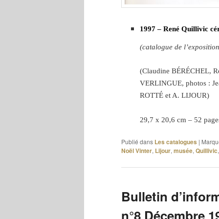
1997 – René Quillivic cé
(catalogue de l’expositio
(Claudine B
É
R
É
CHEL, Re
VERLINGUE, photos : Je
ROTT
É et A. LIJOUR
)
29,7 x 20,6 cm – 52 pag
Publié dans
Les catalogues
|
Marqu
Noël Vinter
,
Lijour
,
musée
,
Quillivic
Bulletin d’infor
n°8 Décembre 1