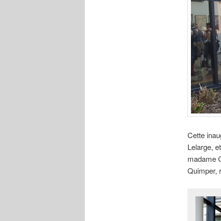
Cette inau
Lelarge, e
madame Gwe
Quimper, r