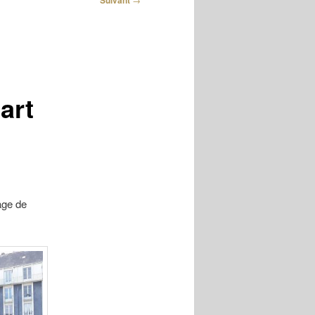
Suivant
art
age de