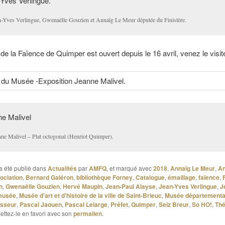
n-Yves Verlingue, Gwenaëlle Gouzien et Annaïg Le Meur députée du Finistère.
e la Faïence de Quimper est ouvert depuis le 16 avril, venez le visite
nne Malivel – Plat octogonal (Henriot Quimper).
a été publié dans
Actualités
par
AMFQ
, et marqué avec
2018
,
Annaïg Le Meur
,
An
ociation
,
Bernard Galéron
,
bibliothèque Forney
,
Catalogue
,
émaillage
,
faïence
,
n
,
Gwenaëlle Gouzien
,
Hervé Maupin
,
Jean-Paul Alayse
,
Jean-Yves Verlingue
,
J
musée
,
Musée d'art et d'histoire de la ville de Saint-Brieuc
,
Musée départemental
asseur
,
Pascal Jaouen
,
Pascal Lelarge
,
Préfet
,
Quimper
,
Seiz Breur
,
So HO!
,
Thé
Mettez-le en favori avec son
permalien
.