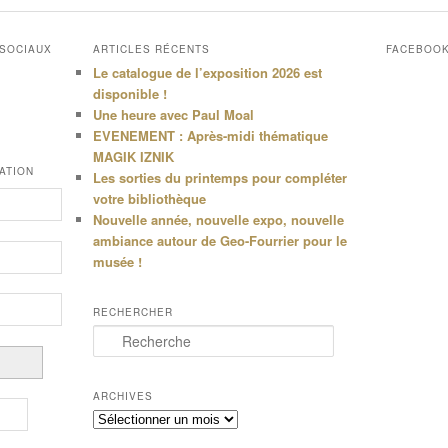
 SOCIAUX
ARTICLES RÉCENTS
FACEBOO
Le catalogue de l’exposition 2026 est
disponible !
Une heure avec Paul Moal
EVENEMENT : Après-midi thématique
MAGIK IZNIK
ATION
Les sorties du printemps pour compléter
votre bibliothèque
Nouvelle année, nouvelle expo, nouvelle
ambiance autour de Geo-Fourrier pour le
musée !
RECHERCHER
R
e
c
h
ARCHIVES
e
Archives
r