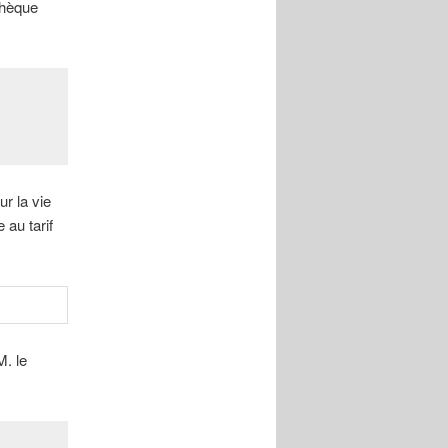
thèque
r la vie
 au tarif
M. le