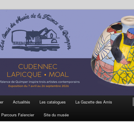
ière
 et de la Faïence de Quimper
er
Actualités
Les catalogues
La Gazette des Amis
Parcours Faïencier
Site du musée