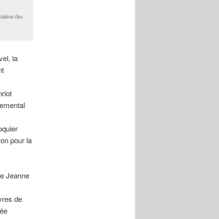
iation des
el, la
nt
riot
temental
oquier
on pour la
de Jeanne
vres de
née