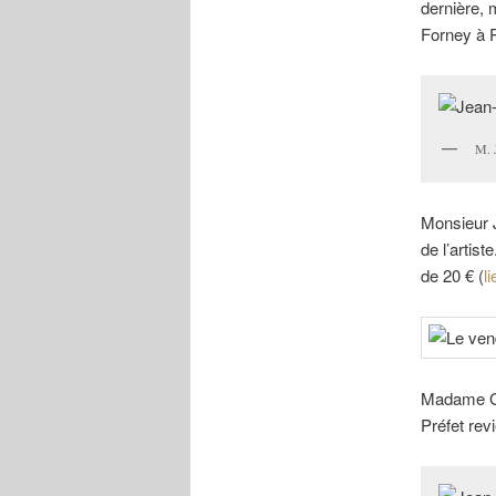
dernière, 
Forney à P
M. 
Monsieur J
de l’artist
de 20 € (
li
Madame
Préfet revi