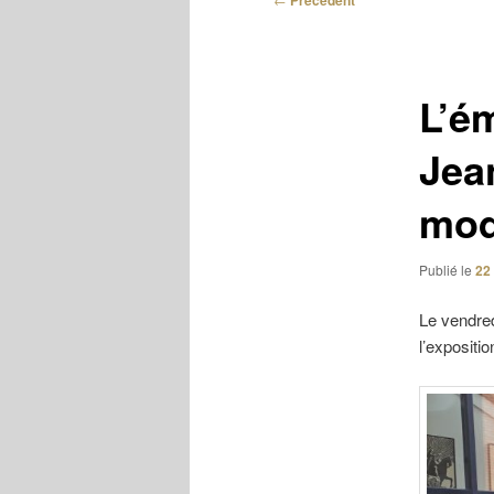
Précédent
des
articles
L’ém
Jean
mod
Publié le
22 
Le vendred
l’expositi