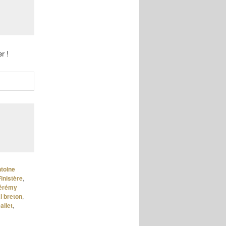
r !
toine
Finistère
,
érémy
 breton
,
allet
,