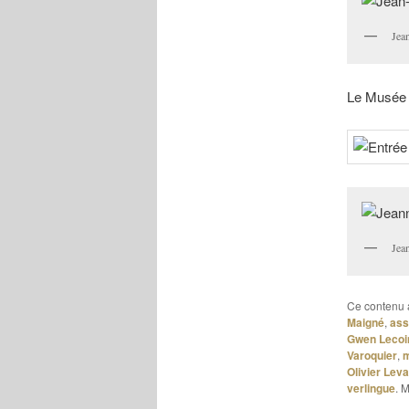
Jea
Le Musée d
Jea
Ce contenu 
Maigné
,
ass
Gwen Lecoi
Varoquier
,
Olivier Lev
verlingue
. 