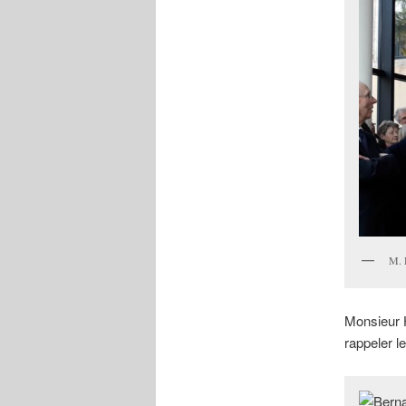
M. P
Monsieur H
rappeler l