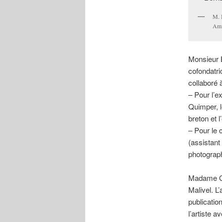
M. 
Ami
Monsieur B
cofondatri
collaboré 
– Pour l’e
Quimper, l
breton et 
– Pour le 
(assistant
photograph
Madame Gwe
Malivel. L’
publicatio
l’artiste 