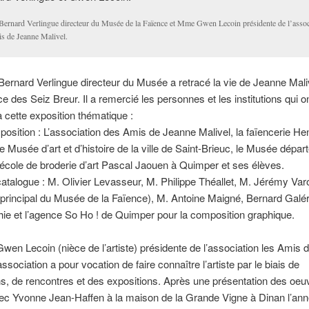
Bernard Verlingue directeur du Musée de la Faïence et Mme Gwen Lecoin présidente de l’assoc
s de Jeanne Malivel.
ernard Verlingue directeur du Musée a retracé la vie de Jeanne Maliv
ce des Seiz Breur. Il a remercié les personnes et les institutions qui o
à cette exposition thématique :
xposition : L’association des Amis de Jeanne Malivel, la faïencerie Hen
e Musée d’art et d’histoire de la ville de Saint-Brieuc, le Musée dépar
l’école de broderie d’art Pascal Jaouen à Quimper et ses élèves.
catalogue : M. Olivier Levasseur, M. Philippe Théallet, M. Jérémy Var
 principal du Musée de la Faïence), M. Antoine Maigné, Bernard Galér
ie et l’agence So Ho ! de Quimper pour la composition graphique.
n Lecoin (nièce de l’artiste) présidente de l’association les Amis 
association a pour vocation de faire connaître l’artiste par le biais de
ns, de rencontres et des expositions. Après une présentation des oeu
avec Yvonne Jean-Haffen à la maison de la Grande Vigne à Dinan l’an