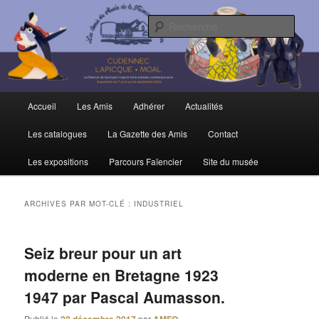
Aller
Aller
Trois siècles de tradition faïencière
au
au
Rech
contenu
contenu
principal
secondaire
Amis du Musée et de la Faïence de
Quimper
Menu
Accueil
Les Amis
Adhérer
Actualités
principal
Les catalogues
La Gazette des Amis
Contact
Les expositions
Parcours Faïencier
Site du musée
ARCHIVES PAR MOT-CLÉ :
INDUSTRIEL
Seiz breur pour un art
moderne en Bretagne 1923
1947 par Pascal Aumasson.
Publié le
par