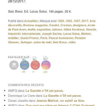
28/12/2017.
Seiz Breur. Ed. Locus Solus. 190 pages. 25 €.
Publié dans
Actualités
|
Marqué avec
1920
,
1925
,
1937
,
2017
,
Arts
décoratifs
,
Bretons magazine
,
Candré
,
Creston
,
designers
,
école
de Pont-Aven
,
étoffe
,
exposition
,
faïence
,
Gilles Kerdreux
,
Henriot
,
Industriel
,
Internationale
,
Joseph Savina
,
Locus Solus
,
Malivel
,
mobilier
,
Ouest-France
,
Paris
,
Pascal Aumasson
,
Pension
Gloanec
,
Quimper
,
salon de noël
,
Seiz Breur
,
vidéo
PARTAGER SUR :
COMMENTAIRES RÉCENTS
AMFQ
dans
La Gazette n°54 est parue.
Dominique Le Corre
dans
La Gazette n°54 est parue.
Conan Josette
dans
Jeanne Malivel, un soleil se lève.
AMFQ
dans
Que vaut ma pièce en faïence ? (Côté Quimper)