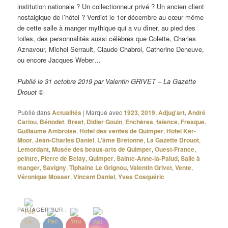
institution nationale ? Un collectionneur privé ? Un ancien client
nostalgique de l’hôtel ? Verdict le 1er décembre au cœur même
de cette salle à manger mythique qui a vu dîner, au pied des
toiles, des personnalités aussi célèbres que Colette, Charles
Aznavour, Michel Serrault, Claude Chabrol, Catherine Deneuve,
ou encore Jacques Weber…
Publié le 31 octobre 2019 par Valentin GRIVET – La Gazette
Drouot ©
Publié dans
Actualités
|
Marqué avec
1923
,
2019
,
Adjug'art
,
André
Cariou
,
Bénodet
,
Brest
,
Didier Gouin
,
Enchères
,
faïence
,
Fresque
,
Guillaume Ambroise
,
Hôtel des ventes de Quimper
,
Hôtel Ker-
Moor
,
Jean-Charles Daniel
,
L'âme Bretonne
,
La Gazette Drouot
,
Lemordant
,
Musée des beaux-arts de Quimper
,
Ouest-France
,
peintre
,
Pierre de Belay
,
Quimper
,
Sainte-Anne-la-Palud
,
Salle à
manger
,
Savigny
,
Tiphaine Le Grignou
,
Valentin Grivet
,
Vente
,
Véronique Mosser
,
Vincent Daniel
,
Yves Cosquéric
PARTAGER SUR :