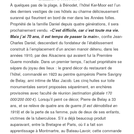
À quelques pas de la plage, à Bénodet, l’hôtel Ker-Moor est l’un
des derniers vestiges de ces hôtels au charme délicieusement
suranné qui fleurirent en bord de mer dans les Années folles.
Propriété de la famille Daniel depuis quatre générations, il sera
prochainement vendu.
«C’est difficile, car c’est toute ma vie.
Mais j’ai 70 ans, il est temps de passer la main»
, confie Jean-
Charles Daniel, descendant du fondateur de l’établissement
construit à l’emplacement d’un ancien manoir détenu, dans les
années 1910, par des Alsaciens qui avaient fui la Première
Guerre mondiale. Dans un premier temps, l’actuel propriétaire se
sépare du joyau des lieux : le grand décor du restaurant de
l’hôtel, commandé en 1923 au peintre quimpérois Pierre Savigny
de Belay, ami intime de Max Jacob. Les cinq huiles sur toile
monumentales seront proposées séparément, en enchères
provisoires avec faculté de réunion
(estimation globale 170
000/200 000 €)
. Lorsqu’il peint ce décor, Pierre de Belay a 33
ans, et se relève de quatre ans de guerre
(il est démobilisé en
1919)
et de la perte de sa femme, puis de deux de ses enfants,
victimes de la tuberculose. S’il a déjà beaucoup produit
auparavant, entre la Bretagne et Paris, où il a fait son
apprentissage à Montmartre, au Bateau-Lavoir, cette commande