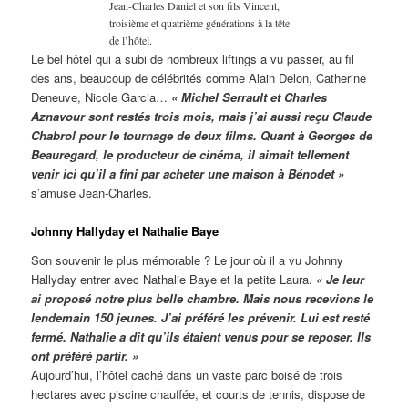
Jean-Charles Daniel et son fils Vincent,
troisième et quatrième générations à la tête
de l’hôtel.
Le bel hôtel qui a subi de nombreux liftings a vu passer, au fil
des ans, beaucoup de célébrités comme Alain Delon, Catherine
Deneuve, Nicole Garcia…
« Michel Serrault et Charles
Aznavour sont restés trois mois, mais j’ai aussi reçu Claude
Chabrol pour le tournage de deux films. Quant à Georges de
Beauregard, le producteur de cinéma, il aimait tellement
venir ici qu’il a fini par acheter une maison à Bénodet »
s’amuse Jean-Charles.
Johnny Hallyday et Nathalie Baye
Son souvenir le plus mémorable ? Le jour où il a vu Johnny
Hallyday entrer avec Nathalie Baye et la petite Laura.
« Je leur
ai proposé notre plus belle chambre. Mais nous recevions le
lendemain 150 jeunes. J’ai préféré les prévenir. Lui est resté
fermé. Nathalie a dit qu’ils étaient venus pour se reposer. Ils
ont préféré partir. »
Aujourd’hui, l’hôtel caché dans un vaste parc boisé de trois
hectares avec piscine chauffée, et courts de tennis, dispose de