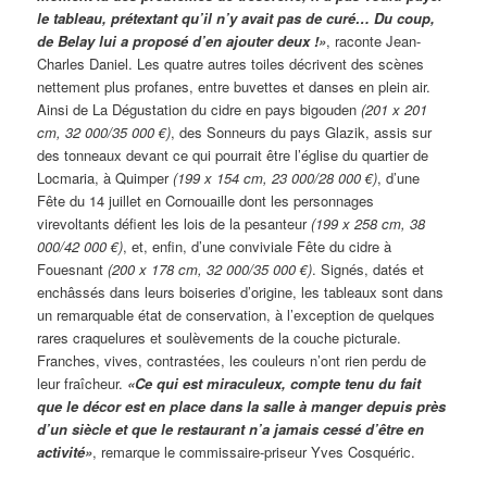
le tableau, prétextant qu’il n’y avait pas de curé… Du coup,
de Belay lui a proposé d’en ajouter deux !»
, raconte Jean-
Charles Daniel. Les quatre autres toiles décrivent des scènes
nettement plus profanes, entre buvettes et danses en plein air.
Ainsi de La Dégustation du cidre en pays bigouden
(201 x 201
cm, 32 000/35 000 €)
, des Sonneurs du pays Glazik, assis sur
des tonneaux devant ce qui pourrait être l’église du quartier de
Locmaria, à Quimper
(199 x 154 cm, 23 000/28 000 €)
, d’une
Fête du 14 juillet en Cornouaille dont les personnages
virevoltants défient les lois de la pesanteur
(199 x 258 cm, 38
000/42 000 €)
, et, enfin, d’une conviviale Fête du cidre à
Fouesnant
(200 x 178 cm, 32 000/35 000 €)
. Signés, datés et
enchâssés dans leurs boiseries d’origine, les tableaux sont dans
un remarquable état de conservation, à l’exception de quelques
rares craquelures et soulèvements de la couche picturale.
Franches, vives, contrastées, les couleurs n’ont rien perdu de
leur fraîcheur.
«Ce qui est miraculeux, compte tenu du fait
que le décor est en place dans la salle à manger depuis près
d’un siècle et que le restaurant n’a jamais cessé d’être en
activité»
, remarque le commissaire-priseur Yves Cosquéric.