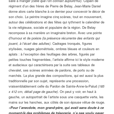
salle à manger
(celle que l’on connaît aujourd’hui)
. Copain de
régiment d’un des frères de Pierre de Belay, Jean-Marie Daniel
donne alors carte blanche à ce dernier pour concevoir le décor de
son choix. Le peintre imagine cinq scènes, tout en mouvement,
autour des célébrations et des fêtes qui rythment le calendrier de
la vie religieuse, sociale et populaire de la région. De Belay
recompose à sa manière un imaginaire breton. Avec une pointe
d’humour et de poésie
(la présence récurrente des enfants qui
jouent, à l’écart des adultes)
. Cadrages tronqués, figures
stylisées, nuages géométrisés, ombres bleues et couleurs en
aplats : à l’exception des feuillages des arbres, figurés par
petites touches fragmentées, l’artiste affirme ici le style moderne
et audacieux qui caractérisera par la suite ses tableaux de
chevalet, ses scènes animées de pardons, de ports ou de
marchés. La plus grande des compositions, qui est aussi la plus
traditionnelle par son sujet, représente une procession,
vraisemblablement celle du Pardon de Sainte-Anne-la-Palud
(185
x 412 cm, détail page de gauche)
. On peut y voir, en haut à
gauche, un autoportrait de l’artiste sous une casquette verte, les
mains sur les hanches, aux côtés de son épouse vêtue de rouge.
«Pour l’anecdote, mon grand-père, qui avait sans doute à ce
moment-là des problèmes de trésorerie, n’a pas voulu payer