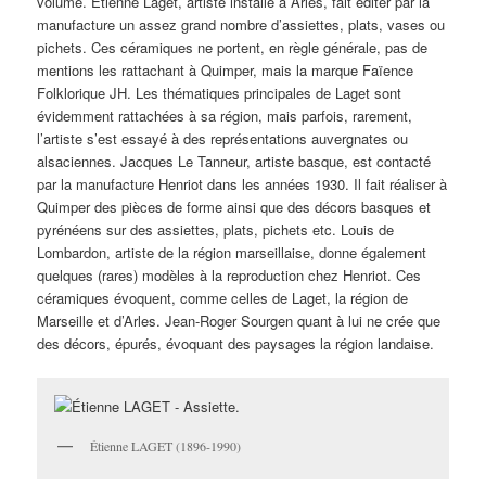
volume. Etienne Laget, artiste installé à Arles, fait éditer par la
manufacture un assez grand nombre d’assiettes, plats, vases ou
pichets. Ces céramiques ne portent, en règle générale, pas de
mentions les rattachant à Quimper, mais la marque Faïence
Folklorique JH. Les thématiques principales de Laget sont
évidemment rattachées à sa région, mais parfois, rarement,
l’artiste s’est essayé à des représentations auvergnates ou
alsaciennes. Jacques Le Tanneur, artiste basque, est contacté
par la manufacture Henriot dans les années 1930. Il fait réaliser à
Quimper des pièces de forme ainsi que des décors basques et
pyrénéens sur des assiettes, plats, pichets etc. Louis de
Lombardon, artiste de la région marseillaise, donne également
quelques (rares) modèles à la reproduction chez Henriot. Ces
céramiques évoquent, comme celles de Laget, la région de
Marseille et d’Arles. Jean-Roger Sourgen quant à lui ne crée que
des décors, épurés, évoquant des paysages la région landaise.
Étienne LAGET (1896-1990)