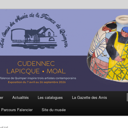
ière
 et de la Faïence de Quimper
er
Actualités
Les catalogues
La Gazette des Amis
Parcours Faïencier
Site du musée