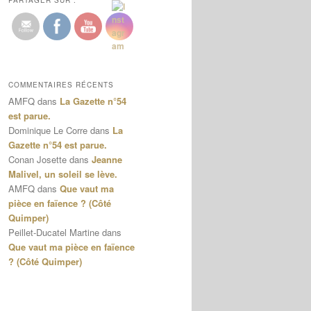
PARTAGER SUR :
COMMENTAIRES RÉCENTS
AMFQ
dans
La Gazette n°54
est parue.
Dominique Le Corre
dans
La
Gazette n°54 est parue.
Conan Josette
dans
Jeanne
Malivel, un soleil se lève.
AMFQ
dans
Que vaut ma
pièce en faïence ? (Côté
Quimper)
Peillet-Ducatel Martine
dans
Que vaut ma pièce en faïence
? (Côté Quimper)