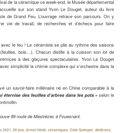
ival de la céramique ce week-end, le Musée départemental
accueille sur son stand Yvon Le Douget, auteur du livre
te de Grand Feu. L’ouvrage retrace son parcours. On y
ne vie de travail, de recherches et d’échecs pour faire
r avec le feu ! Le céramiste se plie au rythme des saisons
(feuilles, bois…). Chacun distille à la cuisson son lot de
émices à des glaçures spectaculaires. Yvon Le Douget
 avec simplicité la chimie complexe qui s’orchestre dans la
ouvé un savoir-faire millénaire né en Chine comparable à la
 éternise des feuilles d’arbres dans les pots »
selon le
ntmollin.
trouve 99 route de Mestrézec à Fouesnant.
c
2021
,
30 ans
,
Armel Hédé
,
céramiques
,
Côté Quimper
,
dédicace
,