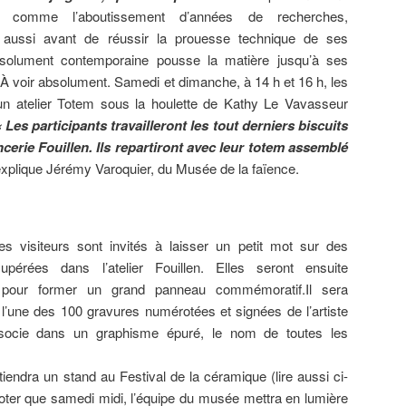
s comme l’aboutissement d’années de recherches,
s aussi avant de réussir la prouesse technique de ses
olument contemporaine pousse la matière jusqu’à ses
. À voir absolument. Samedi et dimanche, à 14 h et 16 h, les
 un atelier Totem sous la houlette de Kathy Le Vavasseur
« Les participants travailleront les tout derniers biscuits
ncerie Fouillen. Ils repartiront avec leur totem assemblé
explique Jérémy Varoquier, du Musée de la faïence.
s visiteurs sont invités à laisser un petit mot sur des
pérées dans l’atelier Fouillen. Elles seront ensuite
pour former un grand panneau commémoratif.Il sera
 l’une des 100 gravures numérotées et signées de l’artiste
associe dans un graphisme épuré, le nom de toutes les
tiendra un stand au Festival de la céramique (lire aussi ci-
noter que samedi midi, l’équipe du musée mettra en lumière