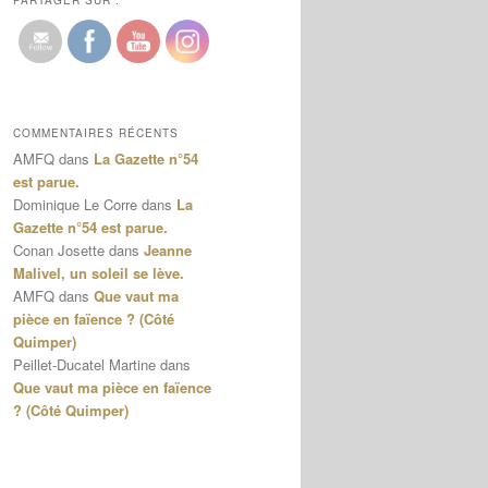
PARTAGER SUR :
COMMENTAIRES RÉCENTS
AMFQ
dans
La Gazette n°54
est parue.
Dominique Le Corre
dans
La
Gazette n°54 est parue.
Conan Josette
dans
Jeanne
Malivel, un soleil se lève.
AMFQ
dans
Que vaut ma
pièce en faïence ? (Côté
Quimper)
Peillet-Ducatel Martine
dans
Que vaut ma pièce en faïence
? (Côté Quimper)