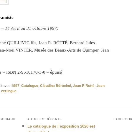
ramiste
n – 14 Avril au 31 octobre 1997)
né QUILLIVIC fils, Jean R. ROTT
É
, Bernard Jules
an-Noël VINTER, Musée des Beaux-Arts de Quimper, Jean
es – ISBN 2-9510170-3-0 –
épuisé
é avec
1997
,
Catalogue
,
Claudine Béréchel
,
Jean R Rotté
,
Jean-
,
verlingue
 SOCIAUX
ARTICLES RÉCENTS
FACEBOO
Le catalogue de l’exposition 2026 est