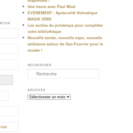
disponible !
Une heure avec Paul Moal
EVENEMENT : Après-midi thématique
MAGIK IZNIK
ATION
Les sorties du printemps pour compléter
votre bibliothèque
Nouvelle année, nouvelle expo, nouvelle
ambiance autour de Geo-Fourrier pour le
musée !
RECHERCHER
R
e
c
h
ARCHIVES
e
Archives
r
c
h
e