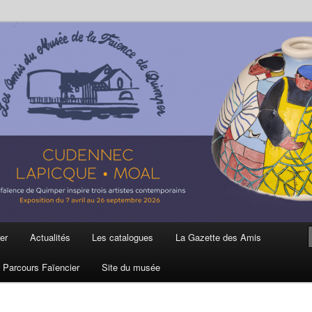
ière
 et de la Faïence de Quimper
er
Actualités
Les catalogues
La Gazette des Amis
Parcours Faïencier
Site du musée