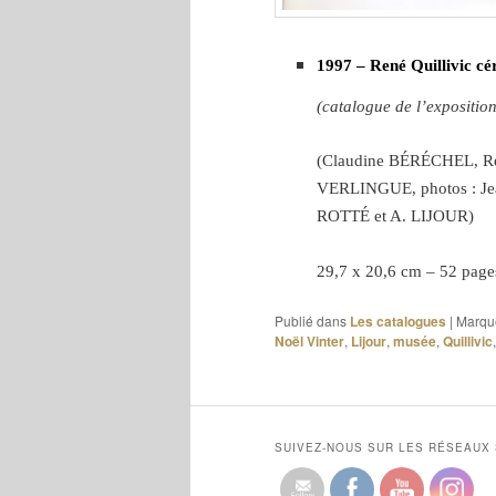
1997 – René Quillivic cé
(catalogue de l’expositio
(Claudine B
É
R
É
CHEL, Re
VERLINGUE, photos : Je
ROTT
É et A. LIJOUR
)
29,7 x 20,6 cm – 52 pag
Publié dans
Les catalogues
|
Marqu
Noël Vinter
,
Lijour
,
musée
,
Quillivic
SUIVEZ-NOUS SUR LES RÉSEAUX