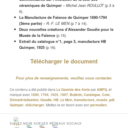
céramiques de Quimper
–
Michel Jean ROULLOT
(p 3 à
6).
La Manufacture de Faïence de Quimper 1690-1794
(3ème partie)
–
R.-F. LE MEN
(p 7 à 14).
Deux nouvelles créations d’Alexander Goudie pour le
Musée de la Faïence
(p 15).
Extrait du catalogue n°1, page 3, manufacture HB
Quimper, 1925
(p 16).
Télécharger le document
Pour plus de renseignements, veuillez nous contacter.
Ce contenu a été publié dans
La Gazette des Amis
par
AMFQ
, et
marqué avec
1690
,
1794
,
1925
,
1997
,
Bulletin
,
Catalogue
,
Cote
,
Dématérialisation
,
Goudie
,
HB
,
Le Men
,
manufacture
,
musée
,
pdf
,
Quimper
,
télécharger
. Mettez-le en favori avec son
permalien
.
SUIVEZ-NOUS SUR LES RÉSEAUX SOCIAUX