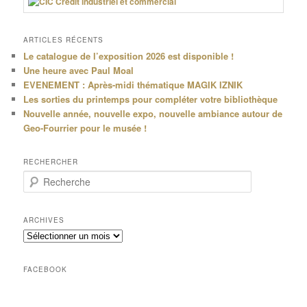
ARTICLES RÉCENTS
Le catalogue de l’exposition 2026 est disponible !
Une heure avec Paul Moal
EVENEMENT : Après-midi thématique MAGIK IZNIK
Les sorties du printemps pour compléter votre bibliothèque
Nouvelle année, nouvelle expo, nouvelle ambiance autour de
Geo-Fourrier pour le musée !
RECHERCHER
R
e
c
h
ARCHIVES
e
Archives
r
c
h
FACEBOOK
e