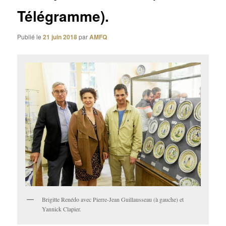
Télégramme).
Publié le
21 juin 2018
par
AMFQ
Brigitte Renédo avec Pierre-Jean Guillausseau (à gauche) et
Yannick Clapier.