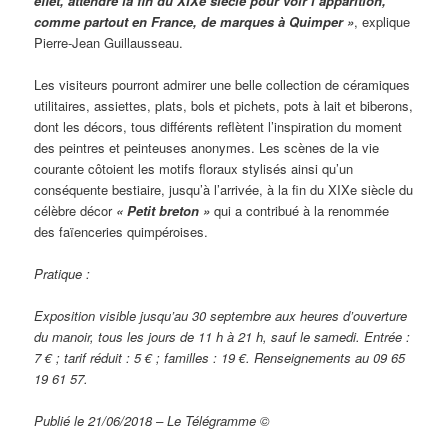
effet, attendre la fin du XIXe siècle pour voir l’apparition,
comme partout en France, de marques à Quimper »
, explique
Pierre-Jean Guillausseau.
Les visiteurs pourront admirer une belle collection de céramiques
utilitaires, assiettes, plats, bols et pichets, pots à lait et biberons,
dont les décors, tous différents reflètent l’inspiration du moment
des peintres et peinteuses anonymes. Les scènes de la vie
courante côtoient les motifs floraux stylisés ainsi qu’un
conséquente bestiaire, jusqu’à l’arrivée, à la fin du XIXe siècle du
célèbre décor
« Petit breton »
qui a contribué à la renommée
des faïenceries quimpéroises.
Pratique :
Exposition visible jusqu’au 30 septembre aux heures d’ouverture
du manoir, tous les jours de 11 h à 21 h, sauf le samedi. Entrée :
7 € ; tarif réduit : 5 € ; familles : 19 €. Renseignements au 09 65
19 61 57.
Publié le 21/06/2018 – Le Télégramme ©