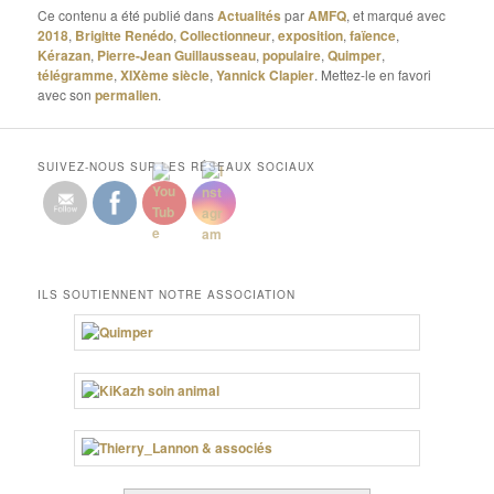
Ce contenu a été publié dans
Actualités
par
AMFQ
, et marqué avec
2018
,
Brigitte Renédo
,
Collectionneur
,
exposition
,
faïence
,
Kérazan
,
Pierre-Jean Guillausseau
,
populaire
,
Quimper
,
télégramme
,
XIXème siècle
,
Yannick Clapier
. Mettez-le en favori
avec son
permalien
.
SUIVEZ-NOUS SUR LES RÉSEAUX SOCIAUX
ILS SOUTIENNENT NOTRE ASSOCIATION