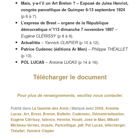
Mais, y-a-t’il un Art Breton ? – Exposé de Jules Henriot,
congrès panceltique de Quimper 6-13 septembre 1924
(p 6 à 7).
L’express de Brest – organe de la République
démocratique n°113 dimanche 7 novembre 1897
–
Eugène CLÉRISSY
(p 8 à 9).
Actualités
–
Yannick CLAPIER
(p 10 à 12).
Patrice Cudenec (éditions Ar Men)
–
Philippe THÉALLET
(p 13).
POL LUCAS
–
Antoine LUCAS
(p 14 à 16).
Télécharger le document
Pour plus de renseignements, veuillez nous contacter.
Publié dans
La Gazette des Amis
|
Marqué avec
2008
,
Antoine
Lucas
,
Art
,
Brest
,
Breton
,
Bulletin
,
Cudennec
,
Dématérialisation
,
Eugène Clérissy
,
faïence
,
Henriot
,
Houël
,
José le Mao
,
Mikaël
Micheau-Vernez
,
musée
,
Panceltique
,
pdf
,
Pol Lucas
,
télécharger
,
Théallet
,
Yannick Clapier