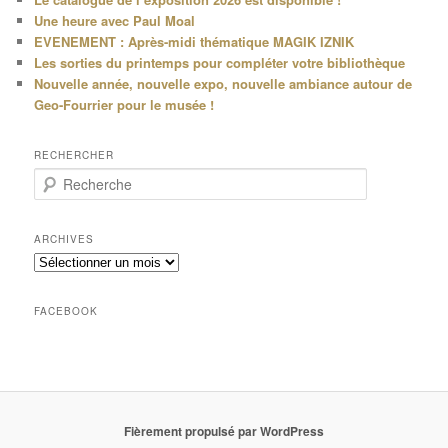
Une heure avec Paul Moal
EVENEMENT : Après-midi thématique MAGIK IZNIK
Les sorties du printemps pour compléter votre bibliothèque
Nouvelle année, nouvelle expo, nouvelle ambiance autour de
Geo-Fourrier pour le musée !
RECHERCHER
R
e
c
h
ARCHIVES
e
Archives
r
c
h
FACEBOOK
e
Fièrement propulsé par WordPress