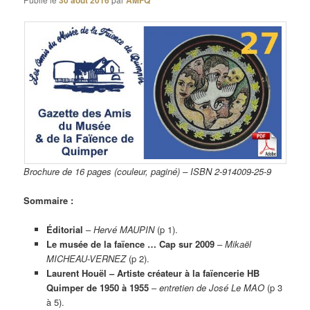
30 août 2016
AMFQ
Brochure de 16 pages (couleur, paginé) – ISBN 2-914009-25-9
Sommaire :
Éditorial
–
Hervé MAUPIN
(p 1).
Le musée de la faïence … Cap sur 2009
–
Mikaël
MICHEAU-VERNEZ
(p 2).
Laurent Houël – Artiste créateur à la faïencerie HB
Quimper de 1950 à 1955
–
entretien de José Le MAO
(p 3
à 5).