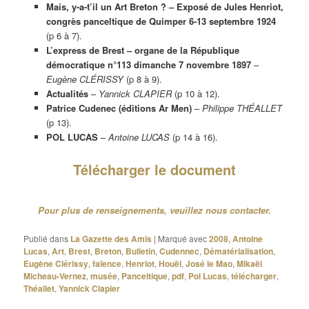
Mais, y-a-t’il un Art Breton ? – Exposé de Jules Henriot,
congrès panceltique de Quimper 6-13 septembre 1924
(p 6 à 7).
L’express de Brest – organe de la République
démocratique n°113 dimanche 7 novembre 1897
–
Eugène CLÉRISSY
(p 8 à 9).
Actualités
–
Yannick CLAPIER
(p 10 à 12).
Patrice Cudenec (éditions Ar Men)
–
Philippe THÉALLET
(p 13).
POL LUCAS
–
Antoine LUCAS
(p 14 à 16).
Télécharger le document
Pour plus de renseignements, veuillez nous contacter.
Publié dans
La Gazette des Amis
|
Marqué avec
2008
,
Antoine
Lucas
,
Art
,
Brest
,
Breton
,
Bulletin
,
Cudennec
,
Dématérialisation
,
Eugène Clérissy
,
faïence
,
Henriot
,
Houël
,
José le Mao
,
Mikaël
Micheau-Vernez
,
musée
,
Panceltique
,
pdf
,
Pol Lucas
,
télécharger
,
Théallet
,
Yannick Clapier