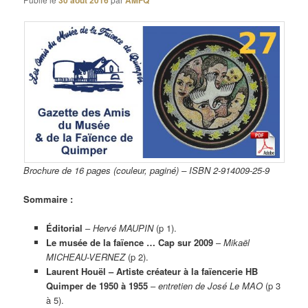
30 août 2016
AMFQ
Brochure de 16 pages (couleur, paginé) – ISBN 2-914009-25-9
Sommaire :
Éditorial
–
Hervé MAUPIN
(p 1).
Le musée de la faïence … Cap sur 2009
–
Mikaël
MICHEAU-VERNEZ
(p 2).
Laurent Houël – Artiste créateur à la faïencerie HB
Quimper de 1950 à 1955
–
entretien de José Le MAO
(p 3
à 5).