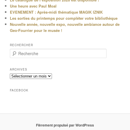
Une heure avec Paul Moal
EVENEMENT : Après-midi thématique MAGIK IZNIK
Les sorties du printemps pour compléter votre bibliothèque
Nouvelle année, nouvelle expo, nouvelle ambiance autour de
Geo-Fourrier pour le musée !
RECHERCHER
R
e
c
h
ARCHIVES
e
Archives
r
c
h
FACEBOOK
e
Fièrement propulsé par WordPress