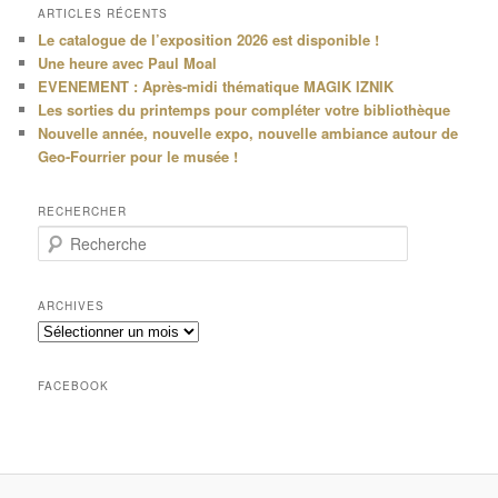
ARTICLES RÉCENTS
Le catalogue de l’exposition 2026 est disponible !
Une heure avec Paul Moal
EVENEMENT : Après-midi thématique MAGIK IZNIK
Les sorties du printemps pour compléter votre bibliothèque
Nouvelle année, nouvelle expo, nouvelle ambiance autour de
Geo-Fourrier pour le musée !
RECHERCHER
R
e
c
h
ARCHIVES
e
Archives
r
c
h
FACEBOOK
e