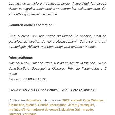
Les arts de la table ont beaucoup perdu. Aujourd’hui, les pièces
d’artistes signées continuent d’intéresser les collectionneurs. Ce
sont elles qui tiennent le marché.
Combien coûte l’estimation ?
C’est 5 euros, soit une entrée au Musée. Le principe, c’est de
participer au soutien de notre établissement. Cette somme est
symbolique. Ailleurs, une estimation vaut environ 40 euros.
Infos pratiques.
Samedi 6 août 2022 de 10h à 13h au Musée de la faïence, 14 rue
Jean-Baptiste Bousquet à Quimper. Prix de l’estimation : 5
euros.
Contact : 02 98 90 12 72
.
Publié le 1er Août 22 par Matthieu Gain – Côté Quimper ©
Publié dans
Actualités
|
Marqué avec
2022
,
conseil
,
Côté Quimper
,
estimation
,
faïence
,
Goudie
,
information
,
Jérémy Varoquier
,
matinée d'information et de conseil
,
Matthieu Gain
,
musée
,
Quimper
,
verlingue