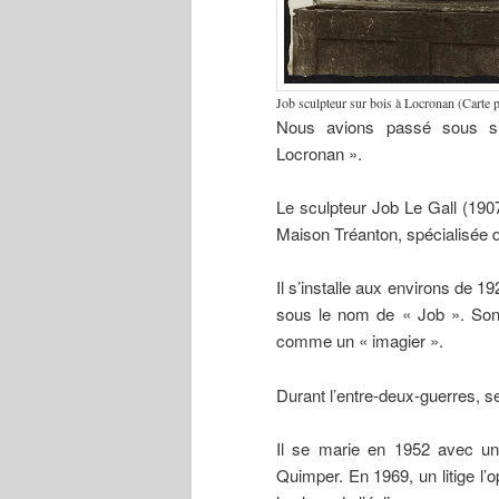
Job sculpteur sur bois à Locronan (Carte 
Nous avions passé sous sil
Locronan ».
Le sculpteur Job Le Gall (1907
Maison Tréanton, spécialisée d
Il s’installe aux environs de 1
sous le nom de « Job ». Son at
comme un « imagier ».
Durant l’entre-deux-guerres, s
Il se marie en 1952 avec une
Quimper. En 1969, un litige l