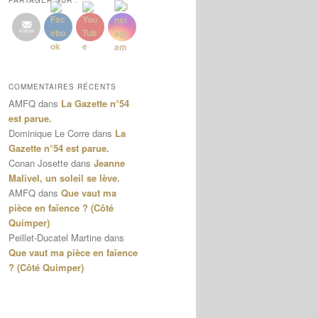
PARTAGER SUR :
COMMENTAIRES RÉCENTS
AMFQ
dans
La Gazette n°54
est parue.
Dominique Le Corre
dans
La
Gazette n°54 est parue.
Conan Josette
dans
Jeanne
Malivel, un soleil se lève.
AMFQ
dans
Que vaut ma
pièce en faïence ? (Côté
Quimper)
Peillet-Ducatel Martine
dans
Que vaut ma pièce en faïence
? (Côté Quimper)