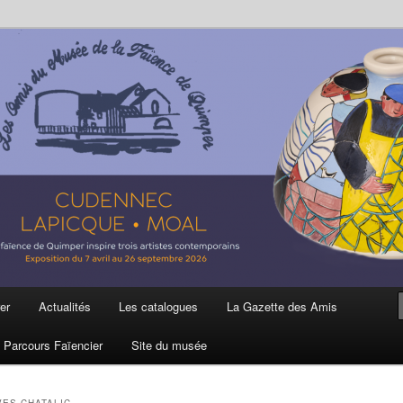
ière
 et de la Faïence de Quimper
er
Actualités
Les catalogues
La Gazette des Amis
Parcours Faïencier
Site du musée