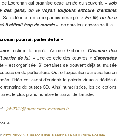
s de Locronan qui organise cette année du souvenir,
« Job
he des gens, on le voyait toujours entouré d’enfants
»
. Sa célébrité a même parfois dérangé.
« En 69, on lui a
ù il attirait trop de monde »
, se souvient encore sa fille.
ronan pourrait parler de lui »
aire
, estime le maire, Antoine Gabriele.
Chacune des
 parler de lui. »
Une collecte des œuvres
« dispersées
te »
est organisée. Si certaines se trouvent déjà au musée
 possession de particuliers. Outre l’exposition qui aura lieu en
année, l’idée est aussi d’enrichir la galerie virtuelle dédiée à
e trentaine de bustes 3D. Ainsi numérisées, les collections
avec le plus grand nombre le travail de l’artiste.
t :
job2021@memoires-locronan.fr
ance ©
c
2021
,
2022
,
3D
,
association
,
Béatrice Le Gall
,
Carte Postale
,