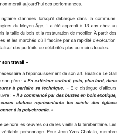
on nommerait aujourd’hui des performances.
ingtaine d’années lorsqu’il débarque dans la commune.
magiers du Moyen-Âge, il a été apprenti à 13 ans chez un
is la taille du bois et la restauration de mobilier. À partir des
ires et les marchés où il fascine par sa rapidité d’exécution.
réaliser des portraits de célébrités plus ou moins locales.
 son travail »
 nécessaire à l’épanouissement de son art. Béatrice Le Gall
e son père :
« En extérieur surtout, puis, plus tard, dans
heures à parfaire sa technique. »
Elle distingue d’ailleurs
œuvre :
« Il a commencé par des bustes en bois exotique,
euses statues représentants les saints des églises
onner à la polychromie. »
 peindre les œuvres ou de les vieillir à la térébenthine. Les
n véritable personnage. Pour Jean-Yves Chatalic, membre