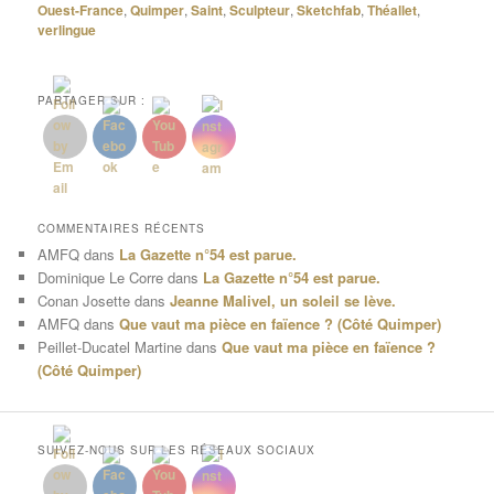
Ouest-France
,
Quimper
,
Saint
,
Sculpteur
,
Sketchfab
,
Théallet
,
verlingue
PARTAGER SUR :
COMMENTAIRES RÉCENTS
AMFQ
dans
La Gazette n°54 est parue.
Dominique Le Corre
dans
La Gazette n°54 est parue.
Conan Josette
dans
Jeanne Malivel, un soleil se lève.
AMFQ
dans
Que vaut ma pièce en faïence ? (Côté Quimper)
Peillet-Ducatel Martine
dans
Que vaut ma pièce en faïence ?
(Côté Quimper)
SUIVEZ-NOUS SUR LES RÉSEAUX SOCIAUX