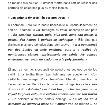
sa rapidité d’exécution. Il devient maître dans l’art de réaliser des
portraits de célébrités plus ou moins locales.
« Les enfants émerveillés par son travail »
À Locronan, il trouve le cadre nécessaire à l’épanouissement de
son art. Béatrice Le Gall témoigne du travail acharné de son père
:
« En extérieur surtout, puis, plus tard, dans son atelier, il
passait des heures à parfaire sa technique. »
Elle distingue
d’ailleurs plusieurs périodes dans son œuvre :
« Il a commencé
par des bustes en bois exotique, puis il a réalisé de
nombreuses statues représentants les saints des églises
environnantes, avant de s’adonner à la polychromie. »
Éliane, sa femme, s’occupait de peindre les œuvres ou de les
vieillir à la térébenthine. Les habitants se souviennent d’un
véritable personnage. Pour Jean-Yves Chatalic, membre de
l’association Les Mémoires de Locronan qui organise cette année
du souvenir,
« Job était avant tout très proche des gens, on le
voyait toujours entouré d’enfants émerveillés par son travail
»
. Sa célébrité a même parfois dérangé.
« En 69, on lui a
demandé de quitter la place où il attirait trop de monde »
, se