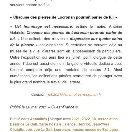
souvient encore sa fille.
« Chacune des pierres de Locronan pourrait parler de lui »
« Cet hommage est nécessaire
, estime le maire, Antoine
Gabriele.
Chacune des pierres de Locronan pourrait parler de
lui. »
Une collecte des œuvres
« dispersées aux quatre coins
de la planète »
est organisée. Si certaines se trouvent déjà au
musée de la ville, d’autres sont en la possession de particuliers.
Outre l’exposition qui aura lieu en juillet, point d’orgue de cette
année, l’idée est aussi d’enrichir la galerie virtuelle dédiée à Job.
Celle-ci comporte déjà une trentaine de bustes 3D. Ainsi
numérisées, les collections privées permettent de partager avec
le plus grand nombre le travail de l’artiste.
Contact :
job2021@memoires-locronan.fr
Publié le 26 mai 2021 – Ouest-France ©
Publié dans
Actualités
|
Marqué avec
2021
,
2022
,
3D
,
association
,
Béatrice Le Gall
,
Carte Postale
,
faïence
,
Henriot
,
Jean-Yves
Chatalic
,
Job
,
Job Le Gall
,
Locronan
,
musée
,
musée de Bretagne
,