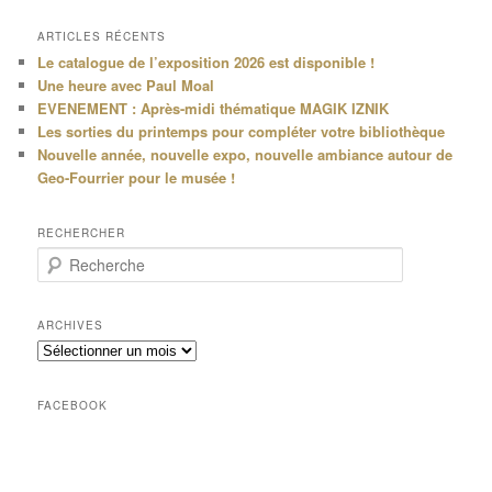
ARTICLES RÉCENTS
Le catalogue de l’exposition 2026 est disponible !
Une heure avec Paul Moal
EVENEMENT : Après-midi thématique MAGIK IZNIK
Les sorties du printemps pour compléter votre bibliothèque
Nouvelle année, nouvelle expo, nouvelle ambiance autour de
Geo-Fourrier pour le musée !
RECHERCHER
R
e
c
h
ARCHIVES
e
Archives
r
c
h
FACEBOOK
e