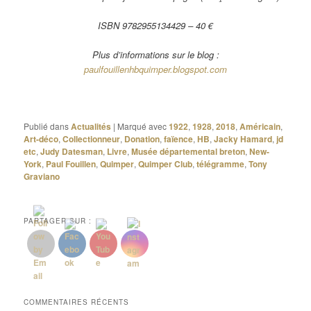
ISBN 9782955134429 – 40 €
Plus d’informations sur le blog :
paulfouillenhbquimper.blogspot.com
Publié dans
Actualités
|
Marqué avec
1922
,
1928
,
2018
,
Américain
,
Art-déco
,
Collectionneur
,
Donation
,
faïence
,
HB
,
Jacky Hamard
,
jd
etc
,
Judy Datesman
,
Livre
,
Musée départemental breton
,
New-
York
,
Paul Fouillen
,
Quimper
,
Quimper Club
,
télégramme
,
Tony
Graviano
PARTAGER SUR :
COMMENTAIRES RÉCENTS