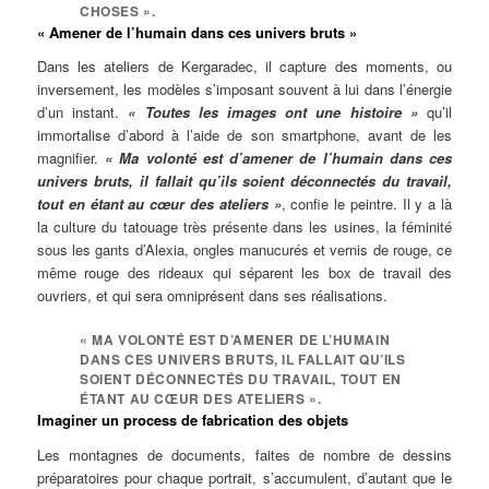
CHOSES ».
« Amener de l’humain dans ces univers bruts »
Dans les ateliers de Kergaradec, il capture des moments, ou
inversement, les modèles s’imposant souvent à lui dans l’énergie
d’un instant.
« Toutes les images ont une histoire »
qu’il
immortalise d’abord à l’aide de son smartphone, avant de les
magnifier.
« Ma volonté est d’amener de l’humain dans ces
univers bruts, il fallait qu’ils soient déconnectés du travail,
tout en étant au cœur des ateliers »
, confie le peintre. Il y a là
la culture du tatouage très présente dans les usines, la féminité
sous les gants d’Alexia, ongles manucurés et vernis de rouge, ce
même rouge des rideaux qui séparent les box de travail des
ouvriers, et qui sera omniprésent dans ses réalisations.
« MA VOLONTÉ EST D’AMENER DE L’HUMAIN
DANS CES UNIVERS BRUTS, IL FALLAIT QU’ILS
SOIENT DÉCONNECTÉS DU TRAVAIL, TOUT EN
ÉTANT AU CŒUR DES ATELIERS ».
Imaginer un process de fabrication des objets
Les montagnes de documents, faites de nombre de dessins
préparatoires pour chaque portrait, s’accumulent, d’autant que le