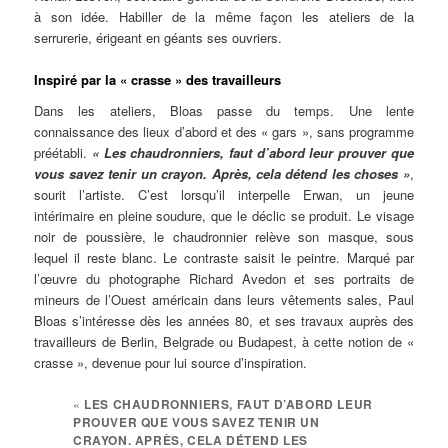
à son idée. Habiller de la même façon les ateliers de la
serrurerie, érigeant en géants ses ouvriers.
Inspiré par la « crasse » des travailleurs
Dans les ateliers, Bloas passe du temps. Une lente
connaissance des lieux d’abord et des « gars », sans programme
préétabli.
« Les chaudronniers, faut d’abord leur prouver que
vous savez tenir un crayon. Après, cela détend les choses »
,
sourit l’artiste. C’est lorsqu’il interpelle Erwan, un jeune
intérimaire en pleine soudure, que le déclic se produit. Le visage
noir de poussière, le chaudronnier relève son masque, sous
lequel il reste blanc. Le contraste saisit le peintre. Marqué par
l’œuvre du photographe Richard Avedon et ses portraits de
mineurs de l’Ouest américain dans leurs vêtements sales, Paul
Bloas s’intéresse dès les années 80, et ses travaux auprès des
travailleurs de Berlin, Belgrade ou Budapest, à cette notion de «
crasse », devenue pour lui source d’inspiration.
«
LES CHAUDRONNIERS, FAUT D’ABORD LEUR
PROUVER QUE VOUS SAVEZ TENIR UN
CRAYON. APRÈS, CELA DÉTEND LES