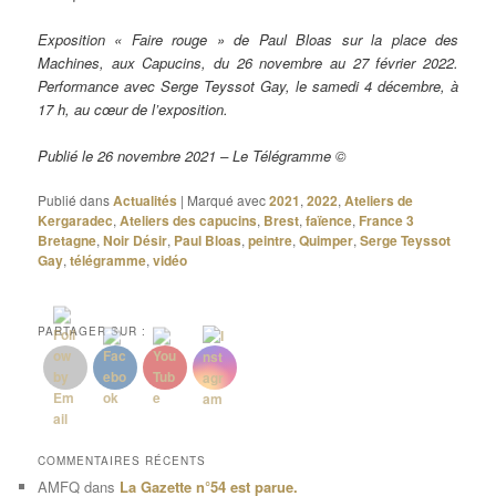
Exposition « Faire rouge » de Paul Bloas sur la place des
Machines, aux Capucins, du 26 novembre au 27 février 2022.
Performance avec Serge Teyssot Gay, le samedi 4 décembre, à
17 h, au cœur de l’exposition.
Publié le 26 novembre 2021 – Le Télégramme ©
Publié dans
Actualités
|
Marqué avec
2021
,
2022
,
Ateliers de
Kergaradec
,
Ateliers des capucins
,
Brest
,
faïence
,
France 3
Bretagne
,
Noir Désir
,
Paul Bloas
,
peintre
,
Quimper
,
Serge Teyssot
Gay
,
télégramme
,
vidéo
PARTAGER SUR :
COMMENTAIRES RÉCENTS
AMFQ
dans
La Gazette n°54 est parue.