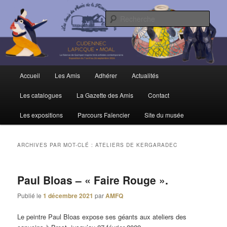
Aller
Aller
Trois siècles de tradition faïencière
au
au
Rech
contenu
contenu
principal
secondaire
Amis du Musée et de la Faïence de
Quimper
Menu
Accueil
Les Amis
Adhérer
Actualités
principal
Les catalogues
La Gazette des Amis
Contact
Les expositions
Parcours Faïencier
Site du musée
ARCHIVES PAR MOT-CLÉ :
ATELIERS DE KERGARADEC
Paul Bloas – « Faire Rouge ».
Publié le
1 décembre 2021
par
AMFQ
Le peintre Paul Bloas expose ses géants aux ateliers des