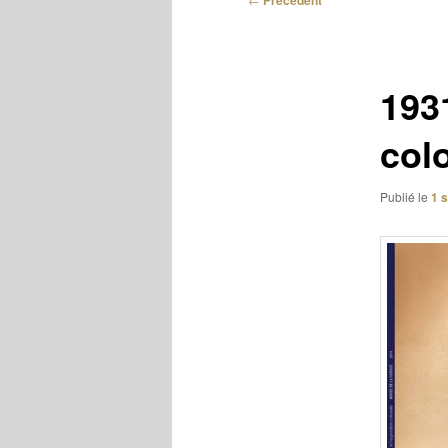
Précédent
des
articles
193
col
Publié le
1 