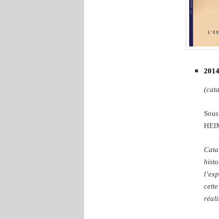
2014
(cat
Sous
HEIM
Cata
hist
l’ex
cett
réali