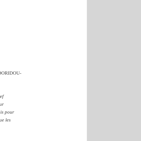
e DORIDOU-
)
ef
ur
ois pour
ue les