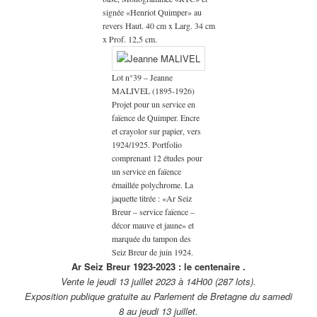
signée «Henriot Quimper» au
revers Haut. 40 cm x Larg. 34 cm
x Prof. 12,5 cm.
Lot n°39 – Jeanne
MALIVEL (1895-1926)
Projet pour un service en
faïence de Quimper. Encre
et crayolor sur papier, vers
1924/1925. Portfolio
comprenant 12 études pour
un service en faïence
émaillée polychrome. La
jaquette titrée : «Ar Seiz
Breur – service faïence –
décor mauve et jaune» et
marquée du tampon des
Seiz Breur de juin 1924.
Ar Seiz Breur 1923-2023 : le centenaire .
Vente le jeudi 13 juillet 2023 à 14H00 (287 lots).
Exposition publique gratuite au Parlement de Bretagne du samedi
8 au jeudi 13 juillet.