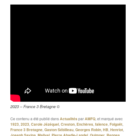
2023 – France 3 Bretagne ©
Ce contenu a été publié dans
Actualités
par
AMFQ
, et marqué avec
1923
,
2023
,
Carole Jézéquel
,
Creston
,
Enchères
,
faïence
,
Folgoët
,
France 3 Bretagne
,
Gaston Sébilleau
,
Georges Robin
,
HB
,
Henriot
,
Joseph Savina
,
Malivel
,
Pierre Abadie-Landel
,
Quimper
,
Rennes
,