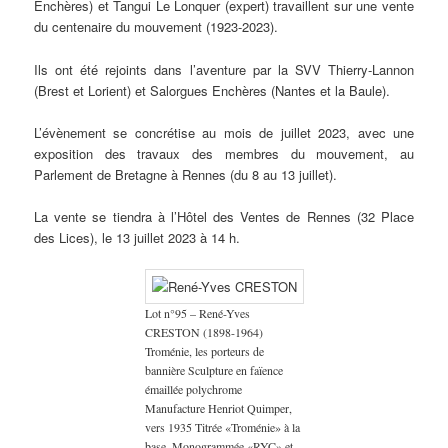
Enchères) et Tangui Le Lonquer (expert) travaillent sur une vente
du centenaire du mouvement (1923-2023).
Ils ont été rejoints dans l’aventure par la SVV Thierry-Lannon
(Brest et Lorient) et Salorgues Enchères (Nantes et la Baule).
L’évènement se concrétise au mois de juillet 2023, avec une
exposition des travaux des membres du mouvement, au
Parlement de Bretagne à Rennes (du 8 au 13 juillet).
La vente se tiendra à l’Hôtel des Ventes de Rennes (32 Place
des Lices), le 13 juillet 2023 à 14 h.
Lot n°95 – René-Yves
CRESTON (1898-1964)
Troménie, les porteurs de
bannière Sculpture en faïence
émaillée polychrome
Manufacture Henriot Quimper,
vers 1935 Titrée «Troménie» à la
base, Monogrammée «RYC» et