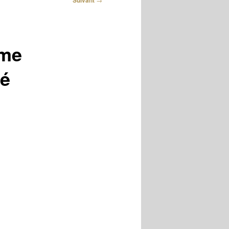
Suivant
 me
né