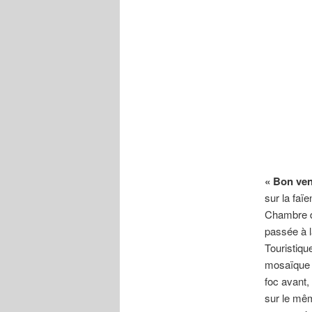
« Bon ven
sur la faï
Chambre d
passée à l
Touristiqu
mosaïque r
foc avant,
sur le mêm