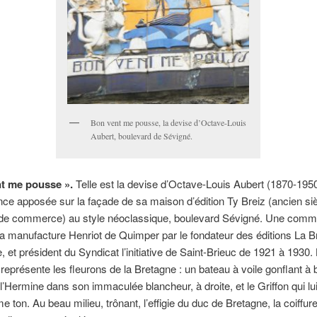
Bon vent me pousse, la devise d’Octave-Louis
Aubert, boulevard de Sévigné.
t me pousse ».
Telle est la devise d’Octave-Louis Aubert (1870-1950)
ence apposée sur la façade de sa maison d’édition Ty Breiz (ancien si
e commerce) au style néoclassique, boulevard Sévigné. Une com
a manufacture Henriot de Quimper par le fondateur des éditions La B
e, et président du Syndicat l’initiative de Saint-Brieuc de 1921 à 1930.
eprésente les fleurons de la Bretagne : un bateau à voile gonflant à 
 l’Hermine dans son immaculée blancheur, à droite, et le Griffon qui lu
e ton. Au beau milieu, trônant, l’effigie du duc de Bretagne, la coiffur