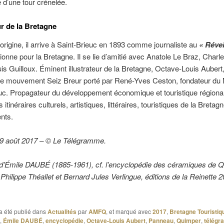
d’une tour crénelée.
ur de la Bretagne
’origine, il arrive à Saint-Brieuc en 1893 comme journaliste au
« Révei
ionne pour la Bretagne. Il se lie d’amitié avec Anatole Le Braz, Charle
uis Guilloux. Éminent illustrateur de la Bretagne, Octave-Louis Aubert, 
 le mouvement Seiz Breur porté par René-Yves Ceston, fondateur du
uc. Propagateur du développement économique et touristique régional,
s itinéraires culturels, artistiques, littéraires, touristiques de la Breta
nts.
 09 août 2017 – © Le Télégramme.
d’Émile DAUBÉ (1885-1961), cf. l’encyclopédie des céramiques de 
Philippe Théallet et Bernard Jules Verlingue, éditions de la Reinette 
a été publié dans
Actualités
par
AMFQ
, et marqué avec
2017
,
Bretagne Touristiq
,
Émile DAUBÉ
,
encyclopédie
,
Octave-Louis Aubert
,
Panneau
,
Quimper
,
télég