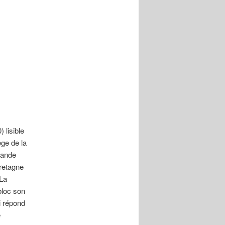
 lisible
ège de la
mande
retagne
 La
bloc son
i répond
e