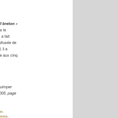
l breton »
s le
a fait
 Musée de
 il a
gne aux cinq
Quimper
2005, page
ue
,
ramme
,