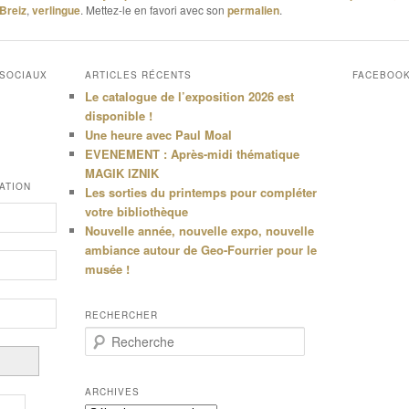
 Breiz
,
verlingue
. Mettez-le en favori avec son
permalien
.
 SOCIAUX
ARTICLES RÉCENTS
FACEBOO
Le catalogue de l’exposition 2026 est
disponible !
Une heure avec Paul Moal
EVENEMENT : Après-midi thématique
MAGIK IZNIK
ATION
Les sorties du printemps pour compléter
votre bibliothèque
Nouvelle année, nouvelle expo, nouvelle
ambiance autour de Geo-Fourrier pour le
musée !
RECHERCHER
R
e
c
h
ARCHIVES
e