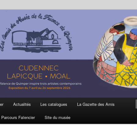
ière
 et de la Faïence de Quimper
er
Actualités
Les catalogues
La Gazette des Amis
Parcours Faïencier
Site du musée