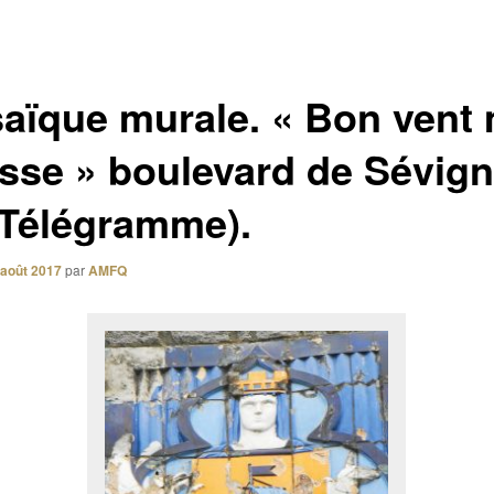
aïque murale. « Bon vent
sse » boulevard de Sévig
 Télégramme).
 août 2017
par
AMFQ