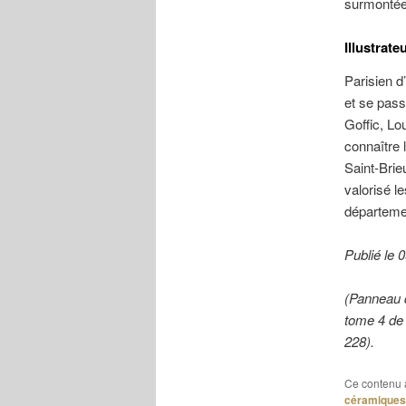
surmontée 
Illustrate
Parisien d
et se pass
Goffic, Lo
connaître
Saint-Brie
valorisé le
départeme
Publié le
(Panneau 
tome 4 de 
228).
Ce contenu 
céramiques