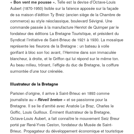
« Bon vent me pousse ».
Telle est la devise d’Octave-Louis
Aubert (1870-1950) lisible sur la faïence apposée sur la façade
de sa maison d’édition Ty Breiz (ancien siège de la Chambre de
commerce) au style néoclassique, boulevard Sévigné. Une
commande passée à la manufacture Henriot de Quimper par le
fondateur des éditions La Bretagne Touristique, et président du
Syndicat l’initiative de Saint-Brieuc de 1921 à 1930. La mosaïque
représente les fleurons de la Bretagne : un bateau à voile
gonflant à bloc son foc avant, l’Hermine dans son immaculée
blancheur, à droite, et le Griffon qui lui répond sur le même ton.
Au beau milieu, trônant, l’effigie du duc de Bretagne, la coiffure
surmontée d’une tour crénelée.
Illustrateur de la Bretagne
Parisien d’origine, il arrive à Saint-Brieuc en 1893 comme
journaliste au
« Réveil breton »
et se passionne pour la
Bretagne. Il se lie d’amitié avec Anatole Le Braz, Charles le
Goffic, Louis Guilloux. Éminent illustrateur de la Bretagne,
Octave-Louis Aubert, a fait connaître le mouvement Seiz Breur
porté par René-Yves Ceston, fondateur du Musée de Saint-
Brieuc. Propagateur du développement économique et touristique