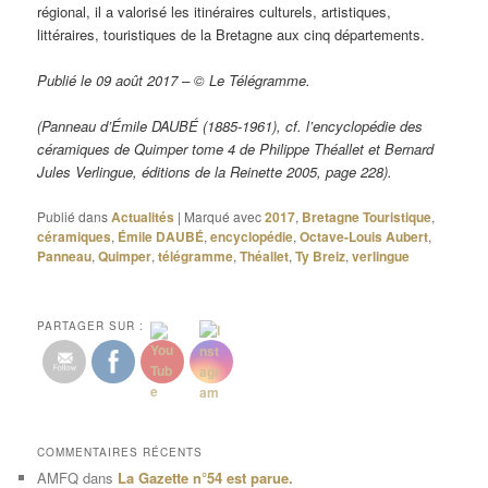
régional, il a valorisé les itinéraires culturels, artistiques,
littéraires, touristiques de la Bretagne aux cinq départements.
Publié le 09 août 2017 – © Le Télégramme.
(Panneau d’Émile DAUBÉ (1885-1961), cf. l’encyclopédie des
céramiques de Quimper tome 4 de Philippe Théallet et Bernard
Jules Verlingue, éditions de la Reinette 2005, page 228).
Publié dans
Actualités
|
Marqué avec
2017
,
Bretagne Touristique
,
céramiques
,
Émile DAUBÉ
,
encyclopédie
,
Octave-Louis Aubert
,
Panneau
,
Quimper
,
télégramme
,
Théallet
,
Ty Breiz
,
verlingue
PARTAGER SUR :
COMMENTAIRES RÉCENTS
AMFQ
dans
La Gazette n°54 est parue.