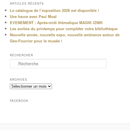
ARTICLES RÉCENTS
Le catalogue de l’exposition 2026 est disponible !
Une heure avec Paul Moal
EVENEMENT : Après-midi thématique MAGIK IZNIK
Les sorties du printemps pour compléter votre bibliothèque
Nouvelle année, nouvelle expo, nouvelle ambiance autour de
Geo-Fourrier pour le musée !
RECHERCHER
R
e
c
h
ARCHIVES
e
Archives
r
c
h
FACEBOOK
e