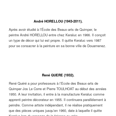
Friedrich VAN DIEPEN. Assiette
Friedrich VAN DIEPEN. Petit vase
au décor de coq.
à la biche.
André HORELLOU (1943-2011).
Après avoir étudié à l’École des Beaux-arts de Quimper, le
peintre André HORELLOU entre chez Keraluc en 1966. Il conçoit
un type de décor qui lui est propre. Il quitte Keraluc vers 1987
pour se consacrer à la peinture en sa bonne ville de Douarnenez.
André
André
André
André
André
HORELLOU.
HORELLOU.
HORELLOU.
HORELLOU.
HORELLOU.
Assiette à
Assiette à
Assiette à
Assiette à
Assiette à
décor de coq.
décor de coq.
décor de
décor de
décor de
René QUERE (1932).
chouettes.
chouettes.
passereaux.
René Quéré a pour professeurs à l’Ecole des Beaux-arts de
Quimper Jos Le Corre et Pierre TOULHOAT au début des années
1950. A leur invitation, il entre à la manufacture Keraluc comme
apprenti peintre décorateur en 1955. Il continuera parallèlement à
peindre. Comme artiste indépendant, il ne réalise pratiquement
que des pièces uniques jusqu’en 1960, date à laquelle il quitte
Keraluc lors du passage de la faïence au grès.