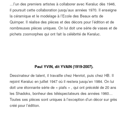
…l’un des premiers artistes à collaborer avec Keraluc dès 1946,
il poursuit cette collaboration jusqu’aux années 1970. Il enseigne
la céramique et le modelage à l’Ecole des Beaux-arts de
Quimper. Il réalise des pièces et des décors pour l’édition et de
nombreuses pièces uniques. On lui doit une série de vases et de
pichets zoomorphes qui ont fait la célébrité de Keraluc.
Pierre
Pierre
Pierre
Pichet
Bouteille en
TOULHOAT.
TOULHOAT.
TOULHOAT.
« Grand
forme de coq.
Trois
Trois
Trois
oiseau ».
Forme de
variantes du
variantes du
variantes du
Forme et
Pierre
Paul YVIN, dit YVAIN (1919-2007).
pichet
pichet «
pichet «
décor de
TOULHOAT
« Cocotte ».
Cocotte ».
Cocotte ».
Pierre
pour l’édition
Dessinateur de talent, il travaille chez Henriot, puis chez HB. Il
TOULHOAT
? Décor
pour
d’André
rejoint Keraluc en juillet 1947 où il restera jusqu’en 1984. On lui
l’édition.
L’HELGUEN.
doit une étonnante série de « piafs » , qui ont précédé de 20 ans
les Shadoks, bonheur des téléspectateurs des années 1960…
Toutes ses pièces sont uniques à l’exception d’un décor sur grès
créé pour l’édition.
Paul
Paul
Paul
Paul
Paul
Paul
Paul
Paul
YVAIN.
YVAIN.
YVAIN.
YVAIN.
YVAIN.
YVAIN.
YVAIN.
YVAI