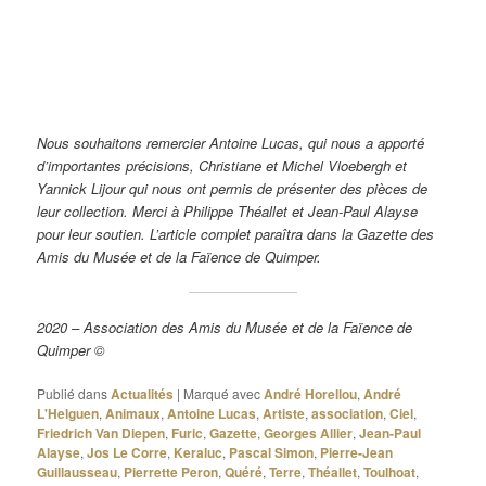
Bouteille
Bouteille
Huilier-
Bouteille
Pichet au
Flasque à
zoomorphe à
en forme
vinaigrier
zoomorphe.
décor
whisky
décor floral,
de coq à
en forme
Édition d’une
exécuté
(Breton)
modèle de
décor
de coqs à
forme et d’un
par
à décor
Pierre
« Tartan ».
décor
décor de
Georges
de
TOULHOAT.
Décors
« Tartan ».
Pierre
ALLIER
cheval.
de
Forme de
TOULHOAT.
de bovin
Georges
Pol
protégé
Nous souhaitons remercier Antoine Lucas, qui nous a apporté
ALLIER
LUCAS
par Sant-
d’importantes précisions, Christiane et Michel Vloebergh et
pour
et décor
Cornely.
l’édition.
de
Yannick Lijour qui nous ont permis de présenter des pièces de
Georges
leur collection. Merci à Philippe Théallet et Jean-Paul Alayse
ALLIER
pour leur soutien. L’article complet paraîtra dans la Gazette des
pour
l’édition.
Amis du Musée et de la Faïence de Quimper.
2020 – Association des Amis du Musée et de la Faïence de
Quimper ©
Publié dans
Actualités
|
Marqué avec
André Horellou
,
André
L'Helguen
,
Animaux
,
Antoine Lucas
,
Artiste
,
association
,
Ciel
,
Friedrich Van Diepen
,
Furic
,
Gazette
,
Georges Allier
,
Jean-Paul
Alayse
,
Jos Le Corre
,
Keraluc
,
Pascal Simon
,
Pierre-Jean
Guillausseau
,
Pierrette Peron
,
Quéré
,
Terre
,
Théallet
,
Toulhoat
,