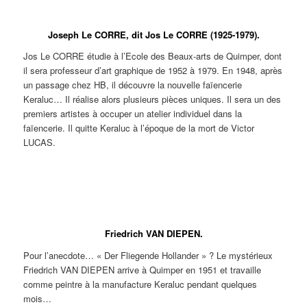
Assiette
Plat à
Assiette
Plat à
Grand
Jatte à
Cendrier
Jatte à
à
décors
à
décors
pichet
décor
à décor
décor
décors
d’oiseau.
décors
d’oiseau.
zoomorphe.
d’oiseaux.
d’oiseaux.
d’oisea
Joseph Le CORRE, dit Jos Le CORRE (1925-1979).
d’oiseau.
d’oiseau.
Jos Le CORRE étudie à l’Ecole des Beaux-arts de Quimper, dont
il sera professeur d’art graphique de 1952 à 1979. En 1948, après
un passage chez HB, il découvre la nouvelle faïencerie
Keraluc… Il réalise alors plusieurs pièces uniques. Il sera un des
premiers artistes à occuper un atelier individuel dans la
faïencerie. Il quitte Keraluc à l’époque de la mort de Victor
LUCAS.
Jos Le
Jos Le
Jos Le
Jos Le
Jos Le
Jos Le
Jos Le
CORRE.
CORRE.
CORRE.
CORRE.
CORRE.
CORRE.
CORRE.
Pièce
Pièce
Pièce
Décor
Décor
Décor
Décor
unique.
unique.
unique.
aux
aux
de
de
Assiette
Assiette
Plat à
colombes
colombes
cocotte
cocotte
à décor
à décor
décor
de la
de la
pour
pour
Friedrich VAN DIEPEN.
d’oiseaux.
d’oiseaux.
d’oiseaux.
Paix
Paix
l’édition.
l’édition.
pour
pour
Pour l’anecdote… « Der Fliegende Hollander » ? Le mystérieux
l’édition.
l’édition.
Friedrich VAN DIEPEN arrive à Quimper en 1951 et travaille
comme peintre à la manufacture Keraluc pendant quelques
mois…