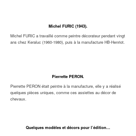
Grand pichet ou vase zoomorphe réalisée pour l’édition par André
L’HELGUEN.
Michel FURIC (1943).
Michel FURIC a travaillé comme peintre décorateur pendant vingt
ans chez Keraluc (1960-1980), puis à la manufacture HB-Henriot.
Huilier-
Terrine en
Terrine à lièvre.
Signature
vinaigrier en
forme de
Pièce d’édition
Michel FURIC
forme de coqs.
canard. Pièce
décorée par
pour Keraluc
Modèle pour
d’édition
Michel FURIC.
Quimper.
Pierrette PERON.
l’édition de Pol
décorée par
Lucas et décor
Michel FURIC.
Pierrette PERON était peintre à la manufacture, elle y a réalisé
Renaissance
créé par Jos Le
quelques pièces uniques, comme ces assiettes au décor de
CORRE et
chevaux.
exécuté par
Michel FURIC.
Pierrette PERON. Assiette aux
Pierrette PERON. Assiette aux
chevaux.
chevaux.
Quelques modèles et décors pour l’édition…