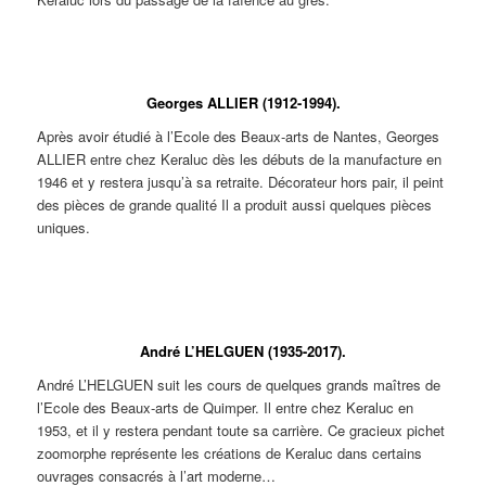
René QUERE. Assiette à décor de
René QUERE. Plat au chien jaune.
Saint Thélo sur un cerf entouré des
chiens de la meute.
Georges ALLIER (1912-1994).
Après avoir étudié à l’Ecole des Beaux-arts de Nantes, Georges
ALLIER entre chez Keraluc dès les débuts de la manufacture en
1946 et y restera jusqu’à sa retraite. Décorateur hors pair, il peint
des pièces de grande qualité Il a produit aussi quelques pièces
uniques.
Pièces d’édition
Pièce d’édition
Pièce d’édition
décorées par Georges
décorée par Georges
décorée par Georges
ALLIER. Bouteilles et
ALLIER. Terrine en
ALLIER. Terrine en
flacon en forme de
forme de coq.
forme de coq.
André L’HELGUEN (1935-2017).
coq.
André L’HELGUEN suit les cours de quelques grands maîtres de
l’Ecole des Beaux-arts de Quimper. Il entre chez Keraluc en
1953, et il y restera pendant toute sa carrière. Ce gracieux pichet
zoomorphe représente les créations de Keraluc dans certains
ouvrages consacrés à l’art moderne…