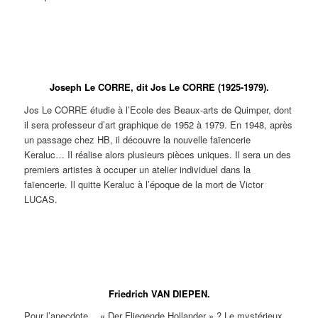
Paul
Paul
Paul
Paul
Paul
Paul
Paul
Paul
YVAIN.
YVAIN.
YVAIN.
YVAIN.
YVAIN.
YVAIN.
YVAIN.
YVAI
Assiette
Plat à
Assiette
Plat à
Grand
Jatte à
Cendrier
Jatte à
à
décors
à
décors
pichet
décor
à décor
décor
décors
d’oiseau.
décors
d’oiseau.
zoomorphe.
d’oiseaux.
d’oiseaux.
d’oisea
Joseph Le CORRE, dit Jos Le CORRE (1925-1979).
d’oiseau.
d’oiseau.
Jos Le CORRE étudie à l’Ecole des Beaux-arts de Quimper, dont
il sera professeur d’art graphique de 1952 à 1979. En 1948, après
un passage chez HB, il découvre la nouvelle faïencerie
Keraluc… Il réalise alors plusieurs pièces uniques. Il sera un des
premiers artistes à occuper un atelier individuel dans la
faïencerie. Il quitte Keraluc à l’époque de la mort de Victor
LUCAS.
Jos Le
Jos Le
Jos Le
Jos Le
Jos Le
Jos Le
Jos Le
CORRE.
CORRE.
CORRE.
CORRE.
CORRE.
CORRE.
CORRE.
Pièce
Pièce
Pièce
Décor
Décor
Décor
Décor
unique.
unique.
unique.
aux
aux
de
de
Assiette
Assiette
Plat à
colombes
colombes
cocotte
cocotte
à décor
à décor
décor
de la
de la
pour
pour
Friedrich VAN DIEPEN.
d’oiseaux.
d’oiseaux.
d’oiseaux.
Paix
Paix
l’édition.
l’édition.
pour
pour
Pour l’anecdote… « Der Fliegende Hollander » ? Le mystérieux