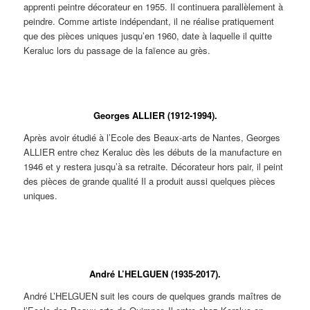
apprenti peintre décorateur en 1955. Il continuera parallèlement à
peindre. Comme artiste indépendant, il ne réalise pratiquement
que des pièces uniques jusqu’en 1960, date à laquelle il quitte
Keraluc lors du passage de la faïence au grès.
René QUERE. Assiette à décor de
René QUERE. Plat au chien jaune.
Saint Thélo sur un cerf entouré des
chiens de la meute.
Georges ALLIER (1912-1994).
Après avoir étudié à l’Ecole des Beaux-arts de Nantes, Georges
ALLIER entre chez Keraluc dès les débuts de la manufacture en
1946 et y restera jusqu’à sa retraite. Décorateur hors pair, il peint
des pièces de grande qualité Il a produit aussi quelques pièces
uniques.
Pièces d’édition
Pièce d’édition
Pièce d’édition
décorées par Georges
décorée par Georges
décorée par Georges
ALLIER. Bouteilles et
ALLIER. Terrine en
ALLIER. Terrine en
flacon en forme de
forme de coq.
forme de coq.
André L’HELGUEN (1935-2017).
coq.
André L’HELGUEN suit les cours de quelques grands maîtres de