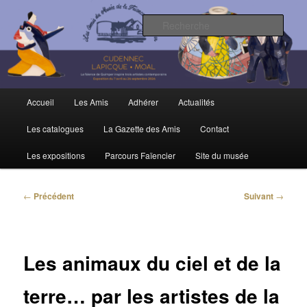
Aller
Trois siècles de tradition faïencière
au
Rech
contenu
principal
Amis du Musée et de la Faïence de
Quimper
Menu
Accueil
Les Amis
Adhérer
Actualités
principal
Les catalogues
La Gazette des Amis
Contact
Les expositions
Parcours Faïencier
Site du musée
Navigation
←
Précédent
Suivant
→
des
articles
Les animaux du ciel et de la
terre… par les artistes de la