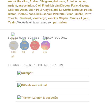
André Horellou
,
André L'Helguen
,
Animaux
,
Antoine Lucas
,
Artiste
,
association
,
Ciel
,
Friedrich Van Diepen
,
Furic
,
Gazette
,
Georges Allier
,
Jean-Paul Alayse
,
Jos Le Corre
,
Keraluc
,
Pascal
Simon
,
Pierre-Jean Guillausseau
,
Pierrette Peron
,
Quéré
,
Terre
,
Théallet
,
Toulhoat
,
Vloebergh
,
Yannick Clapier
,
Yannick Lijour
,
Yvain
. Mettez-le en favori avec son
permalien
.
SUIVEZ-NOUS SUR LES RÉSEAUX SOCIAUX
ILS SOUTIENNENT NOTRE ASSOCIATION