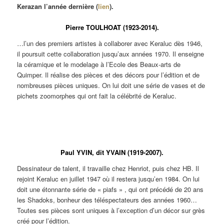
Kerazan l’année dernière (
lien
).
Pierre TOULHOAT (1923-2014).
…l’un des premiers artistes à collaborer avec Keraluc dès 1946,
il poursuit cette collaboration jusqu’aux années 1970. Il enseigne
la céramique et le modelage à l’Ecole des Beaux-arts de
Quimper. Il réalise des pièces et des décors pour l’édition et de
nombreuses pièces uniques. On lui doit une série de vases et de
pichets zoomorphes qui ont fait la célébrité de Keraluc.
Pierre
Pierre
Pierre
Pichet
Bouteille en
TOULHOAT.
TOULHOAT.
TOULHOAT.
« Grand
forme de coq.
Trois
Trois
Trois
oiseau ».
Forme de
variantes du
variantes du
variantes du
Forme et
Pierre
Paul YVIN, dit YVAIN (1919-2007).
pichet
pichet «
pichet «
décor de
TOULHOAT
« Cocotte ».
Cocotte ».
Cocotte ».
Pierre
pour l’édition
Dessinateur de talent, il travaille chez Henriot, puis chez HB. Il
TOULHOAT
? Décor
pour
d’André
rejoint Keraluc en juillet 1947 où il restera jusqu’en 1984. On lui
l’édition.
L’HELGUEN.
doit une étonnante série de « piafs » , qui ont précédé de 20 ans
les Shadoks, bonheur des téléspectateurs des années 1960…
Toutes ses pièces sont uniques à l’exception d’un décor sur grès
créé pour l’édition.