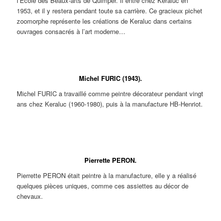
l’Ecole des Beaux-arts de Quimper. Il entre chez Keraluc en
1953, et il y restera pendant toute sa carrière. Ce gracieux pichet
zoomorphe représente les créations de Keraluc dans certains
ouvrages consacrés à l’art moderne…
Grand pichet ou vase zoomorphe réalisée pour l’édition par André
L’HELGUEN.
Michel FURIC (1943).
Michel FURIC a travaillé comme peintre décorateur pendant vingt
ans chez Keraluc (1960-1980), puis à la manufacture HB-Henriot.
Huilier-
Terrine en
Terrine à lièvre.
Signature
vinaigrier en
forme de
Pièce d’édition
Michel FURIC
forme de coqs.
canard. Pièce
décorée par
pour Keraluc
Modèle pour
d’édition
Michel FURIC.
Quimper.
Pierrette PERON.
l’édition de Pol
décorée par
Lucas et décor
Michel FURIC.
Pierrette PERON était peintre à la manufacture, elle y a réalisé
Renaissance
créé par Jos Le
quelques pièces uniques, comme ces assiettes au décor de
CORRE et
chevaux.
exécuté par
Michel FURIC.
Pierrette PERON. Assiette aux
Pierrette PERON. Assiette aux