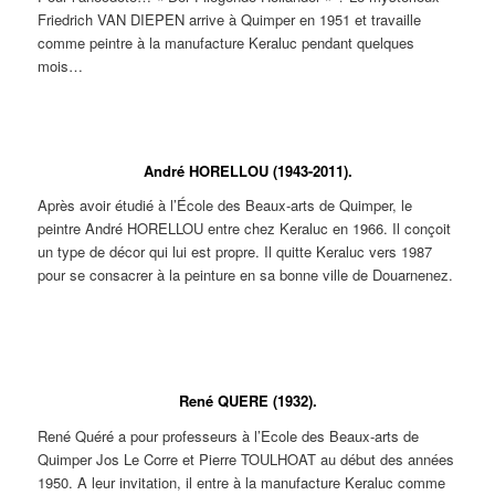
l’édition.
l’édition.
Friedrich VAN DIEPEN arrive à Quimper en 1951 et travaille
comme peintre à la manufacture Keraluc pendant quelques
mois…
Friedrich VAN DIEPEN. Assiette
Friedrich VAN DIEPEN. Petit vase
au décor de coq.
à la biche.
André HORELLOU (1943-2011).
Après avoir étudié à l’École des Beaux-arts de Quimper, le
peintre André HORELLOU entre chez Keraluc en 1966. Il conçoit
un type de décor qui lui est propre. Il quitte Keraluc vers 1987
pour se consacrer à la peinture en sa bonne ville de Douarnenez.
André
André
André
André
André
HORELLOU.
HORELLOU.
HORELLOU.
HORELLOU.
HORELLOU.
Assiette à
Assiette à
Assiette à
Assiette à
Assiette à
décor de coq.
décor de coq.
décor de
décor de
décor de
René QUERE (1932).
chouettes.
chouettes.
passereaux.
René Quéré a pour professeurs à l’Ecole des Beaux-arts de
Quimper Jos Le Corre et Pierre TOULHOAT au début des années
1950. A leur invitation, il entre à la manufacture Keraluc comme