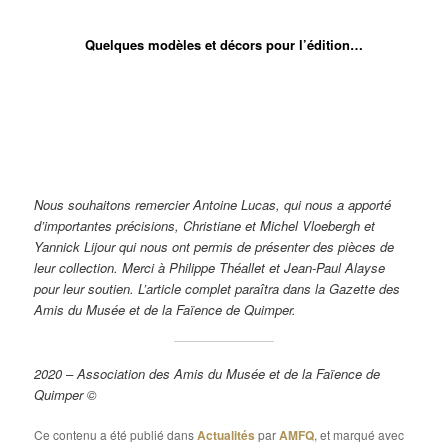
chevaux.
chevaux.
Quelques modèles et décors pour l’édition…
Bouteille
Bouteille
Huilier-
Bouteille
Pichet au
Flasque à
zoomorphe à
en forme
vinaigrier
zoomorphe.
décor
whisky
décor floral,
de coq à
en forme
Édition d’une
exécuté
(Breton)
modèle de
décor
de coqs à
forme et d’un
par
à décor
Pierre
« Tartan ».
décor
décor de
Georges
de
TOULHOAT.
Décors
« Tartan ».
Pierre
ALLIER
cheval.
de
Forme de
TOULHOAT.
de bovin
Georges
Pol
protégé
Nous souhaitons remercier Antoine Lucas, qui nous a apporté
ALLIER
LUCAS
par Sant-
d’importantes précisions, Christiane et Michel Vloebergh et
pour
et décor
Cornely.
l’édition.
de
Yannick Lijour qui nous ont permis de présenter des pièces de
Georges
leur collection. Merci à Philippe Théallet et Jean-Paul Alayse
ALLIER
pour leur soutien. L’article complet paraîtra dans la Gazette des
pour
l’édition.
Amis du Musée et de la Faïence de Quimper.
2020 – Association des Amis du Musée et de la Faïence de
Quimper ©
Ce contenu a été publié dans
Actualités
par
AMFQ
, et marqué avec