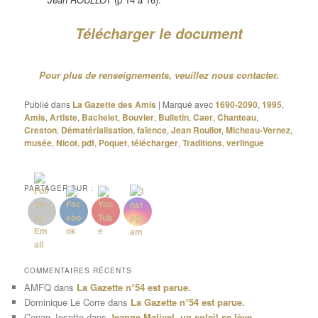
Télécharger le document
Pour plus de renseignements, veuillez nous contacter.
Publié dans
La Gazette des Amis
|
Marqué avec
1690-2090
,
1995
,
Amis
,
Artiste
,
Bachelet
,
Bouvier
,
Bulletin
,
Caer
,
Chanteau
,
Creston
,
Dématérialisation
,
faïence
,
Jean Roullot
,
Micheau-Vernez
,
musée
,
Nicot
,
pdf
,
Poquet
,
télécharger
,
Traditions
,
verlingue
PARTAGER SUR :
COMMENTAIRES RÉCENTS
AMFQ
dans
La Gazette n°54 est parue.
Dominique Le Corre
dans
La Gazette n°54 est parue.
Conan Josette
dans
Jeanne Malivel, un soleil se lève.