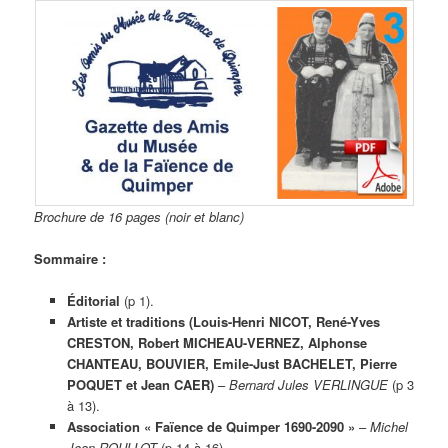
Brochure de 16 pages (noir et blanc)
Sommaire :
Éditorial
(p 1).
Artiste et traditions (Louis-Henri NICOT, René-Yves
CRESTON, Robert MICHEAU-VERNEZ, Alphonse
CHANTEAU, BOUVIER, Emile-Just BACHELET, Pierre
POQUET et Jean CAER)
–
Bernard Jules VERLINGUE
(p 3
à 13).
Association « Faïence de Quimper 1690-2090 »
–
Michel
Jean ROULLOT
(p 14 à 16).